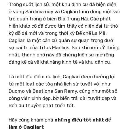
Trong suốt lịch sử, một khu định cư đã hiện diện
ở vùng Sardinia này và Cagliari luôn đóng một vai
trò quan trọng ở biển Địa Trung Hải. Các phát
hiện khảo cổ đã được tìm thấy có niên đại từ thời
kỳ đồ đá mới và trong thời kỳ Đế chế La Mã,
Cagliari là một căn cứ quân sự quan trọng dưới
sự cai trị của Titus Manlius. Sau khi nước Ý thống
nhất, thành phố này đã chứng kiến ​​sự mở rộng
đáng kể cả về khả năng kinh tế và khu dân cư.
Là một địa điểm du lịch, Cagliari được hưởng lợi
từ một loạt các tòa nhà lịch sử tuyệt vời như
Duomo và Bastione San Remy, cũng như một số
công viên xinh đẹp, bờ biển trải dài tuyệt đẹp và
Bến du thuyền phát triển tốt.
Hãy cùng khám phá
những điều tốt nhất để
làm ở Cagliari
: