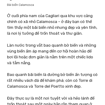
Bãi biển Calamosca
Ở cuối phía nam của Cagliari qua khu vực cảng
chính có xã nhỏ Calamosca – ở đây bạn có thể
tìm thấy một bãi biển nhỏ nhưng đẹp và yên tĩnh,
là nơi lý tưởng để trốn thoát và thư giãn.
Làn nước trong vắt bao quanh bờ biển và những
vùng biển ấm áp mang đến cơ hội hoàn hảo để
bơi lội hoặc đơn giản là nằm trên một chiếc lido
và tắm nắng.
Bao quanh bãi biển là đường bờ biển ấn tượng có
rất nhiều vách đá để khám phá; còn có Torre di
Calamosca và Torre del Poetto xinh đẹp.
Đây thực sự là một nơi tuyệt vời và hẻo lánh để
trốn thoát sau một ngày bận rộn tham quan ở