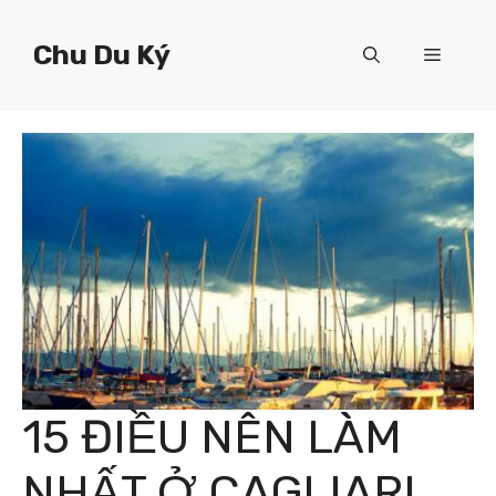
Chuyển
đến
Chu Du Ký
Menu
nội
dung
15 ĐIỀU NÊN LÀM
NHẤT Ở CAGLIARI