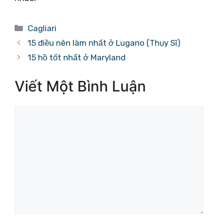
Danh
Cagliari
mục
15 điều nên làm nhất ở Lugano (Thụy Sĩ)
15 hồ tốt nhất ở Maryland
Viết Một Bình Luận
Bình
luận