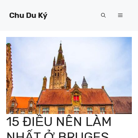
Chuyển
đến
Chu Du Ký
Menu
nội
dung
15 ĐIỀU NÊN LÀM
NHẤT Ở BRUGES