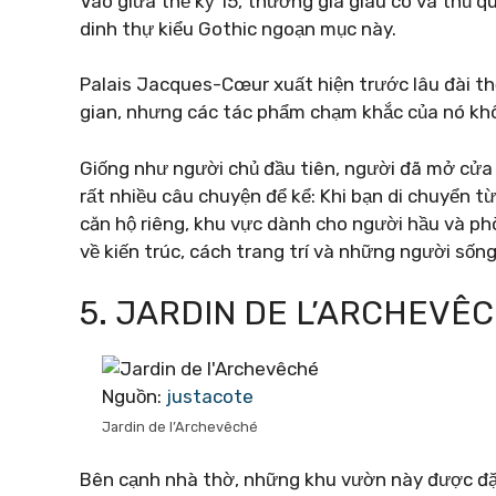
Vào giữa thế kỷ 15, thương gia giàu có và thủ 
dinh thự kiểu Gothic ngoạn mục này.
Palais Jacques-Cœur xuất hiện trước lâu đài th
gian, nhưng các tác phẩm chạm khắc của nó khô
Giống như người chủ đầu tiên, người đã mở cửa
rất nhiều câu chuyện để kể: Khi bạn di chuyển t
căn hộ riêng, khu vực dành cho người hầu và phò
về kiến ​​trúc, cách trang trí và những người sống
5. JARDIN DE L’ARCHEVÊ
Nguồn:
justacote
Jardin de l’Archevêché
Bên cạnh nhà thờ, những khu vườn này được đ