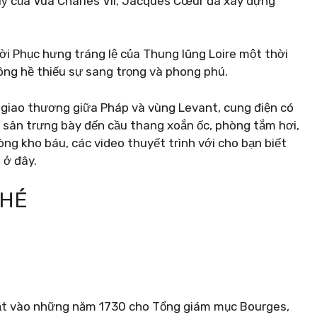
quỹ của Vua Charles VII, Jacques Cœur đã xây dựng
ời Phục hưng tráng lệ của Thung lũng Loire một thời
ng hề thiếu sự sang trọng và phong phú.
 giao thương giữa Pháp và vùng Levant, cung điện có
ừ sân trưng bày đến cầu thang xoắn ốc, phòng tắm hơi,
ng kho báu, các video thuyết trình với cho bạn biết
 ở đây.
CHÉ
ặt vào những năm 1730 cho Tổng giám mục Bourges,