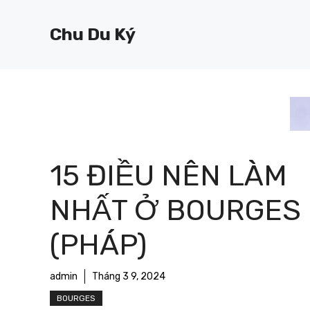
Chuyển
đến
Chu Du Ký
nội
dung
15 ĐIỀU NÊN LÀM
NHẤT Ở BOURGES
(PHÁP)
admin
Tháng 3 9, 2024
BOURGES