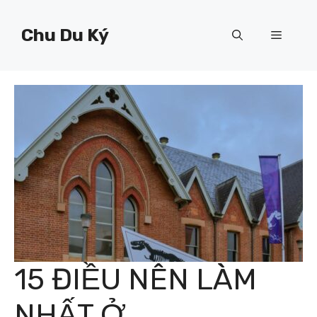
Chuyển
đến
Chu Du Ký
Menu
nội
dung
15 ĐIỀU NÊN LÀM
NHẤT Ở