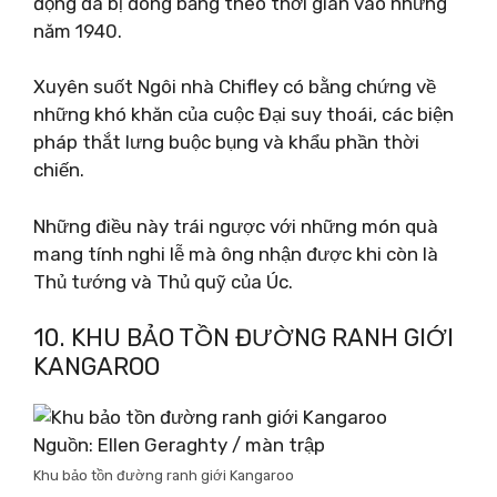
động đã bị đóng băng theo thời gian vào những
năm 1940.
Xuyên suốt Ngôi nhà Chifley có bằng chứng về
những khó khăn của cuộc Đại suy thoái, các biện
pháp thắt lưng buộc bụng và khẩu phần thời
chiến.
Những điều này trái ngược với những món quà
mang tính nghi lễ mà ông nhận được khi còn là
Thủ tướng và Thủ quỹ của Úc.
10. KHU BẢO TỒN ĐƯỜNG RANH GIỚI
KANGAROO
Nguồn: Ellen Geraghty / màn trập
Khu bảo tồn đường ranh giới Kangaroo