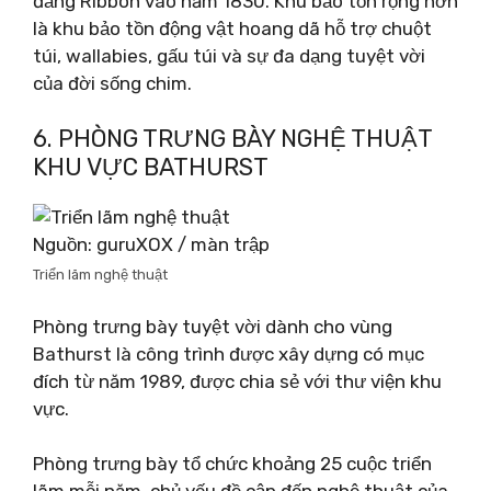
đảng Ribbon vào năm 1830. Khu bảo tồn rộng hơn
là khu bảo tồn động vật hoang dã hỗ trợ chuột
túi, wallabies, gấu túi và sự đa dạng tuyệt vời
của đời sống chim.
6. PHÒNG TRƯNG BÀY NGHỆ THUẬT
KHU VỰC BATHURST
Nguồn: guruXOX / màn trập
Triển lãm nghệ thuật
Phòng trưng bày tuyệt vời dành cho vùng
Bathurst là công trình được xây dựng có mục
đích từ năm 1989, được chia sẻ với thư viện khu
vực.
Phòng trưng bày tổ chức khoảng 25 cuộc triển