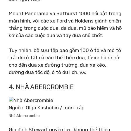
Mount Panorama và Bathurst 1000 nổi bật trong
màn hình, với các xe Ford và Holdens giành chiến
thắng trong cuộc đua, da đua, mũ bảo hiểm và hồ
sơ của các cuộc đua và tay đua chủ chốt.
Tuy nhiên, bộ sưu tập bao gồm 100 ô tô và mô tô
trải dài ở tất cả các thể thức đua, từ xe bánh hở
cho đến đua xe đường trường, đua xe kéo,
đường đua tốc độ, ô tô du lịch, v.v.
4. NHÀ ABERCROMBIE
Nguồn: Olga Kashubin / màn trập
Nhà Abercrombie
Gia đình Stewart quyền lực, không thể thiếu