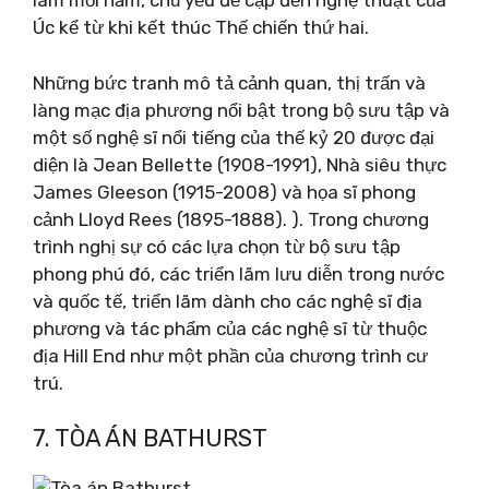
lãm mỗi năm, chủ yếu đề cập đến nghệ thuật của
Úc kể từ khi kết thúc Thế chiến thứ hai.
Những bức tranh mô tả cảnh quan, thị trấn và
làng mạc địa phương nổi bật trong bộ sưu tập và
một số nghệ sĩ nổi tiếng của thế kỷ 20 được đại
diện là Jean Bellette (1908-1991), Nhà siêu thực
James Gleeson (1915-2008) và họa sĩ phong
cảnh Lloyd Rees (1895-1888). ). Trong chương
trình nghị sự có các lựa chọn từ bộ sưu tập
phong phú đó, các triển lãm lưu diễn trong nước
và quốc tế, triển lãm dành cho các nghệ sĩ địa
phương và tác phẩm của các nghệ sĩ từ thuộc
địa Hill End như một phần của chương trình cư
trú.
7. TÒA ÁN BATHURST