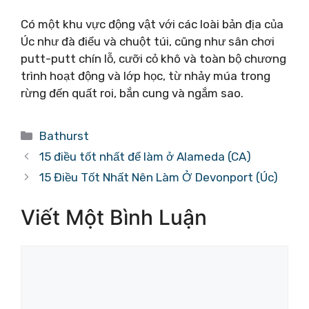
Có một khu vực động vật với các loài bản địa của
Úc như đà điểu và chuột túi, cũng như sân chơi
putt-putt chín lỗ, cưỡi cỏ khô và toàn bộ chương
trình hoạt động và lớp học, từ nhảy múa trong
rừng đến quất roi, bắn cung và ngắm sao.
Danh
Bathurst
mục
15 điều tốt nhất để làm ở Alameda (CA)
15 Điều Tốt Nhất Nên Làm Ở Devonport (Úc)
Viết Một Bình Luận
Bình
luận