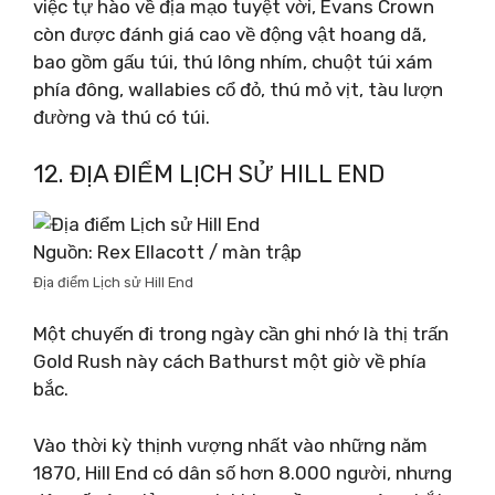
việc tự hào về địa mạo tuyệt vời, Evans Crown
còn được đánh giá cao về động vật hoang dã,
bao gồm gấu túi, thú lông nhím, chuột túi xám
phía đông, wallabies cổ đỏ, thú mỏ vịt, tàu lượn
đường và thú có túi.
12. ĐỊA ĐIỂM LỊCH SỬ HILL END
Nguồn: Rex Ellacott / màn trập
Địa điểm Lịch sử Hill End
Một chuyến đi trong ngày cần ghi nhớ là thị trấn
Gold Rush này cách Bathurst một giờ về phía
bắc.
Vào thời kỳ thịnh vượng nhất vào những năm
1870, Hill End có dân số hơn 8.000 người, nhưng