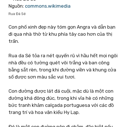
Nguồn:
commons.wikimedia
Rua Đá Sé
Con phố xinh đẹp này tóm gọn Angra và dẫn bạn
đi qua nhà thờ từ khu phía tây cao hơn của thị
trấn.
Rua da Sé tỏa ra nét quyến rũ vì hầu hết mọi ngôi
nhà đều có tường quét vôi trắng và ban công
bằng sắt rèn, trong khi đường viền và khung cửa
sổ được sơn màu sắc vui tươi.
Con đường được lát đá cuội, mặc dù là một con
đường khá đông đúc, trong khi vỉa hè có những
bức tranh khảm calçada portuguesa với các đồ
trang trí và hoa văn kiểu Hy Lạp.
Đó là một con đường nên đi chậm, đặc biệt nếu