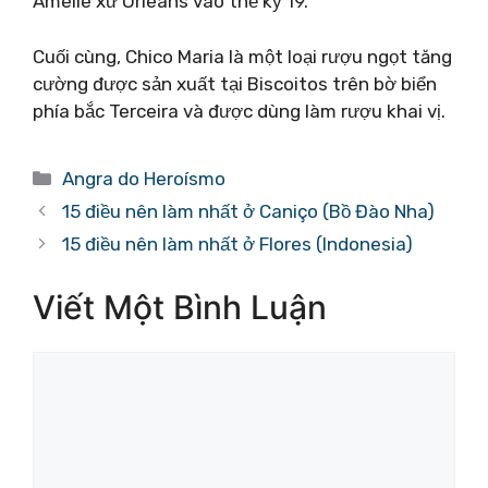
Amélie xứ Orléans vào thế kỷ 19.
Cuối cùng, Chico Maria là một loại rượu ngọt tăng
cường được sản xuất tại Biscoitos trên bờ biển
phía bắc Terceira và được dùng làm rượu khai vị.
Danh
Angra do Heroísmo
mục
15 điều nên làm nhất ở Caniço (Bồ Đào Nha)
15 điều nên làm nhất ở Flores (Indonesia)
Viết Một Bình Luận
Bình
luận