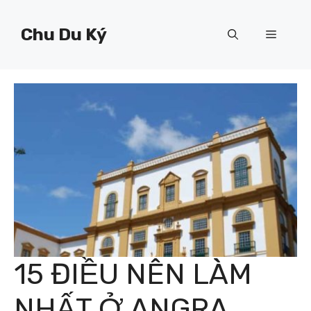
Chuyển
đến
Chu Du Ký
Menu
nội
dung
15 ĐIỀU NÊN LÀM
NHẤT Ở ANGRA