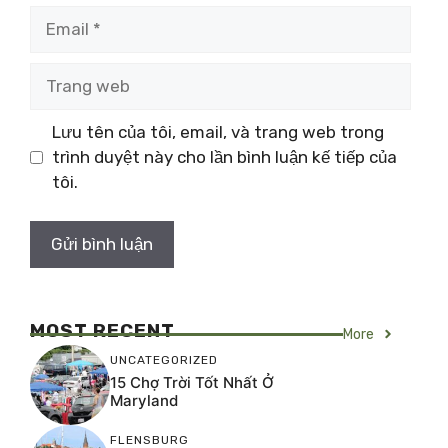
Email
Trang
web
Lưu tên của tôi, email, và trang web trong
trình duyệt này cho lần bình luận kế tiếp của
tôi.
MOST RECENT
More
UNCATEGORIZED
15 Chợ Trời Tốt Nhất Ở
Maryland
FLENSBURG