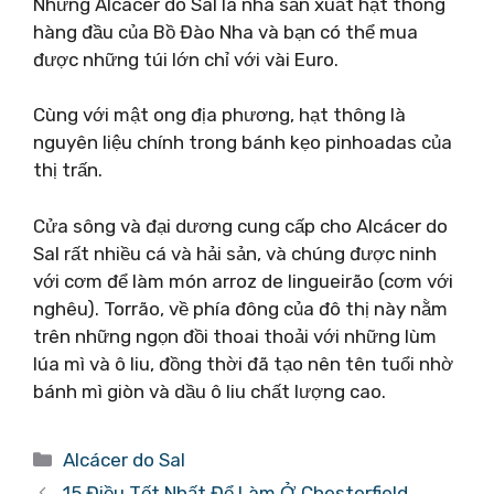
Nhưng Alcácer do Sal là nhà sản xuất hạt thông
hàng đầu của Bồ Đào Nha và bạn có thể mua
được những túi lớn chỉ với vài Euro.
Cùng với mật ong địa phương, hạt thông là
nguyên liệu chính trong bánh kẹo pinhoadas của
thị trấn.
Cửa sông và đại dương cung cấp cho Alcácer do
Sal rất nhiều cá và hải sản, và chúng được ninh
với cơm để làm món arroz de lingueirão (cơm với
nghêu). Torrão, về phía đông của đô thị này nằm
trên những ngọn đồi thoai thoải với những lùm
lúa mì và ô liu, đồng thời đã tạo nên tên tuổi nhờ
bánh mì giòn và dầu ô liu chất lượng cao.
Danh
Alcácer do Sal
mục
15 Điều Tốt Nhất Để Làm Ở Chesterfield