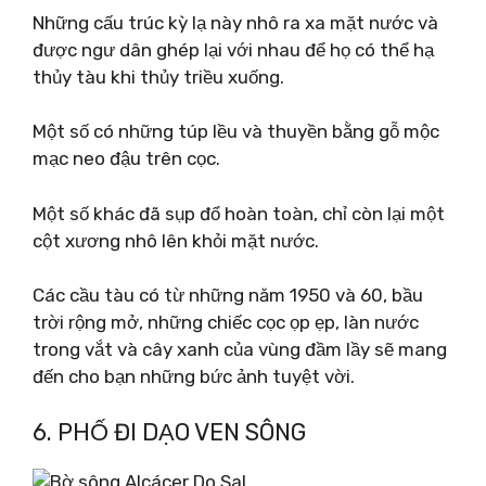
Những cấu trúc kỳ lạ này nhô ra xa mặt nước và
được ngư dân ghép lại với nhau để họ có thể hạ
thủy tàu khi thủy triều xuống.
Một số có những túp lều và thuyền bằng gỗ mộc
mạc neo đậu trên cọc.
Một số khác đã sụp đổ hoàn toàn, chỉ còn lại một
cột xương nhô lên khỏi mặt nước.
Các cầu tàu có từ những năm 1950 và 60, bầu
trời rộng mở, những chiếc cọc ọp ẹp, làn nước
trong vắt và cây xanh của vùng đầm lầy sẽ mang
đến cho bạn những bức ảnh tuyệt vời.
6. PHỐ ĐI DẠO VEN SÔNG