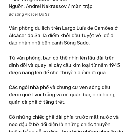
Nguồn: Andrei Nekrassov / màn trập
Bờ sông Alcácer Do Sal
Văn phòng du lịch trên Largo Luís de Camões ở
Alcácer do Sal là điểm khởi đầu tuyệt vời để đi
dạo nhàn nhã bên cạnh Sông Sado.
Từ văn phòng, bạn có thể nhìn lên lâu đài trên
đỉnh đồi và quay lại cây cầu kim loại từ năm 1945
được nâng lên để cho thuyền buồm đi qua.
Các ngôi nhà phố và chung cư ven sông đều
được quét vôi trắng và có quán bar, nhà hàng,
quán cà phê ở tầng trệt.
Có những chiếc ghế dài phía trước mặt nước và
neo đậu ở bờ đối diện là những chiếc thuyền
buồm bằng gỗ cổ điển thực hiện những chuyến du