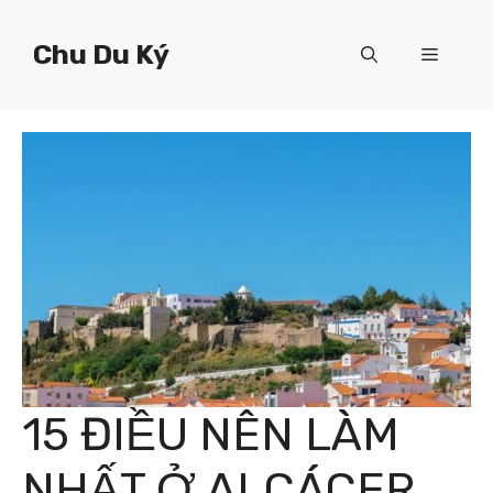
Chuyển
đến
Chu Du Ký
Menu
nội
dung
15 ĐIỀU NÊN LÀM
NHẤT Ở ALCÁCER