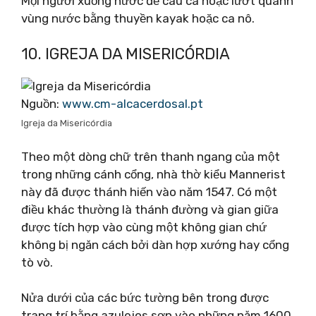
Mọi người xuống nước để câu cá hoặc lướt quanh
vùng nước bằng thuyền kayak hoặc ca nô.
10. IGREJA DA MISERICÓRDIA
Nguồn:
www.cm-alcacerdosal.pt
Igreja da Misericórdia
Theo một dòng chữ trên thanh ngang của một
trong những cánh cổng, nhà thờ kiểu Mannerist
này đã được thánh hiến vào năm 1547. Có một
điều khác thường là thánh đường và gian giữa
được tích hợp vào cùng một không gian chứ
không bị ngăn cách bởi dàn hợp xướng hay cổng
tò vò.
Nửa dưới của các bức tường bên trong được
trang trí bằng azulejos sơn vào những năm 1600,