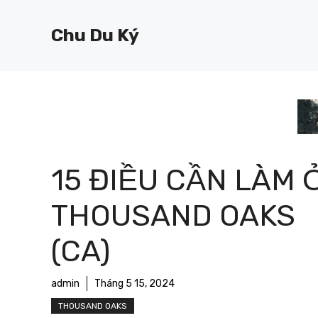
Chuyển
đến
Chu Du Ký
nội
dung
15 ĐIỀU CẦN LÀM 
THOUSAND OAKS
(CA)
admin
Tháng 5 15, 2024
THOUSAND OAKS