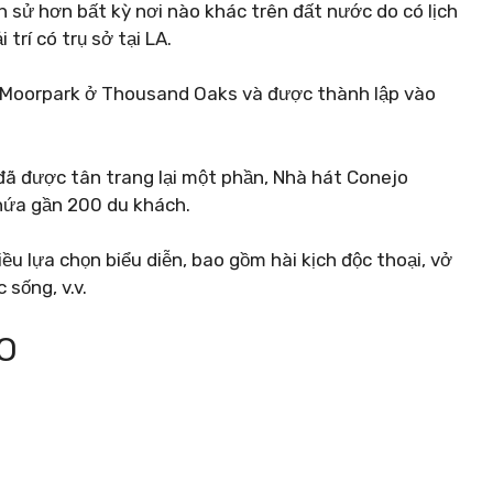
ch sử hơn bất kỳ nơi nào khác trên đất nước do có lịch
trí có trụ sở tại LA.
 Moorpark ở Thousand Oaks và được thành lập vào
đã được tân trang lại một phần, Nhà hát Conejo
chứa gần 200 du khách.
ều lựa chọn biểu diễn, bao gồm hài kịch độc thoại, vở
 sống, v.v.
O