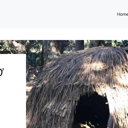
Hom
Ở