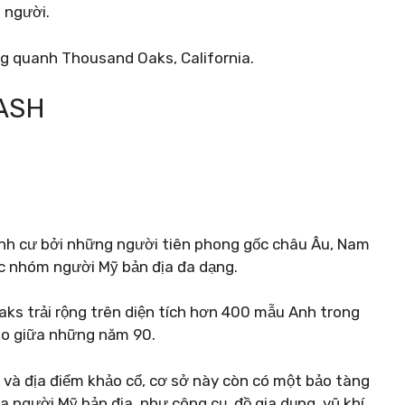
 người.
ung quanh Thousand Oaks, California.
ASH
định cư bởi những người tiên phong gốc châu Âu, Nam
ác nhóm người Mỹ bản địa đa dạng.
s trải rộng trên diện tích hơn 400 mẫu Anh trong
ào giữa những năm 90.
n và địa điểm khảo cổ, cơ sở này còn có một bảo tàng
a người Mỹ bản địa, như công cụ, đồ gia dụng, vũ khí