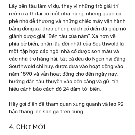
Lấy bến tàu làm ví dụ, thay vì những trò giải trí
rườm rà thì lại có một nhà hàng, những quán cà
phê nhỏ dễ thương và những chiếc máy vận hành
bằng đồng xu theo phong cách cổ điển đã giúp nó
giành được giải “Bến tàu của năm”. Xa hơn về
phía bờ biển, phần lâu đời nhất của Southwold là
một tập hợp các ngôi nhà cổ được sơn màu và
các nhà trọ hàng hải, tất cả đều do Ngọn hải đăng
Southwold chỉ huy, được đưa vào hoạt động vào
năm 1890 và vẫn hoạt động cho đến ngày nay,
hướng dẫn tàu thuyền vào bến cảng và gửi tín
hiệu cảnh báo cách đó 24 dặm tới biển.
Hãy gọi điện để tham quan xung quanh và leo 92
bậc thang lên sân ga trên cùng.
4. CHỢ MỚI