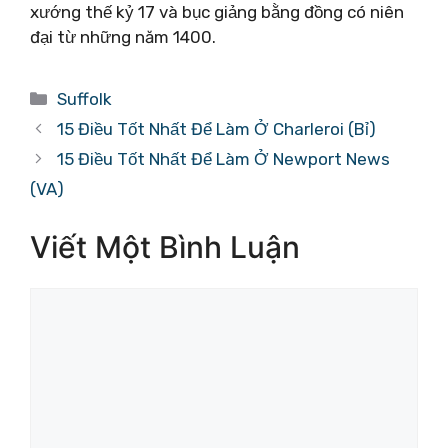
xướng thế kỷ 17 và bục giảng bằng đồng có niên
đại từ những năm 1400.
Danh
Suffolk
mục
15 Điều Tốt Nhất Để Làm Ở Charleroi (Bỉ)
15 Điều Tốt Nhất Để Làm Ở Newport News
(VA)
Viết Một Bình Luận
Bình
luận