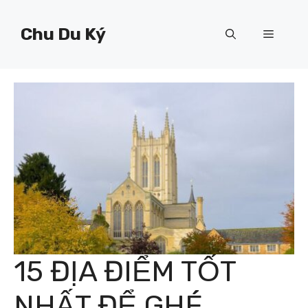
Chuyển
đến
Chu Du Ký
Menu
nội
dung
15 ĐỊA ĐIỂM TỐT
NHẤT ĐỂ GHÉ