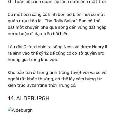
khi toàn bộ cảnh quan lấp lánh dưới ánh mặt trời.
Có một bến cảng cổ kính bên bờ biển, nơi có một
quán rượu tên là “The Jolly Sailor”. Bạn có thể
bắt một chuyến phà qua sông đến vùng đất ngập
nước hoặc đi dạo trên bãi biển.
Lâu đài Orford nhìn ra sông Ness và được Henry II
ra lệnh vào thế kỷ 12 để củng cố cơ sở quyền lực
hoàng gia trong khu vực.
Khu bảo tồn ở trong tình trạng tuyệt vời và có vẻ
ngoài rất khác thường, có thể lấy cảm hứng từ
kiến ​​trúc Byzantine thời Trung cổ.
14. ALDEBURGH