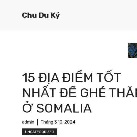
Chuyển
đến
Chu Du Ký
nội
dung
15 ĐỊA ĐIỂM TỐT
NHẤT ĐỂ GHÉ THĂ
Ở SOMALIA
admin
Tháng 3 10, 2024
UNCATEGORIZED