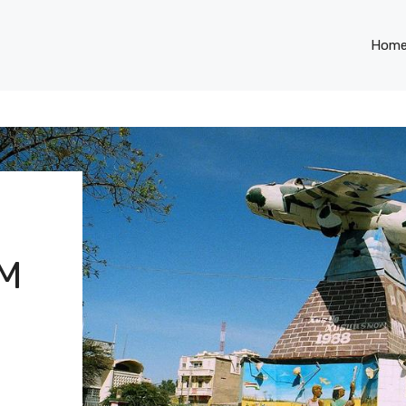
Hom
M