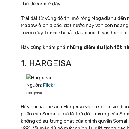
thứ để xem ở đây.
Trải dài từ vùng đô thị mở rộng Mogadishu đến 
Madow ở phía bắc, đất nước này vẫn còn hoang 
trước đây trước khi bắt đầu cuộc đi săn hàng lo
Hãy cùng khám phá
những điểm du lịch tốt n
1. HARGEISA
Nguồn:
Flickr
Hargeisa
Hãy hỏi bất cứ ai ở Hargeisa và họ sẽ nói với b
phần của Somalia mà là thủ đô tự xưng của Soma
không có sự trừng phạt của chính quyền Somalia
1991. Và mặc dù bộ máy chính trị đặt trong các b