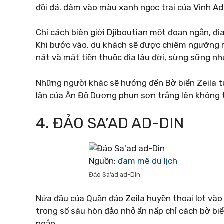
đồi đá. đâm vào màu xanh ngọc trai của Vịnh Ad
Chỉ cách biên giới Djiboutian một đoạn ngắn, đị
Khi bước vào, du khách sẽ được chiêm ngưỡng 
nát và mặt tiền thuộc địa lâu đời, sừng sững n
Những người khác sẽ hướng đến Bờ biển Zeila tuy
lăn của Ấn Độ Dương phun sơn trắng lên không 
4. ĐẢO SA’AD AD-DIN
Nguồn:
đam mê du lịch
Đảo Sa’ad ad-Din
Nửa đầu của Quần đảo Zeila huyền thoại lọt và
trong số sáu hòn đảo nhỏ ẩn nấp chỉ cách bờ bi
ngắn.