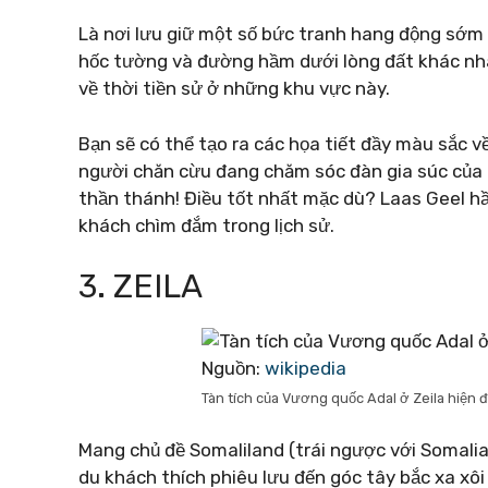
Là nơi lưu giữ một số bức tranh hang động sớm
hốc tường và đường hầm dưới lòng đất khác nh
về thời tiền sử ở những khu vực này.
Bạn sẽ có thể tạo ra các họa tiết đầy màu sắc v
người chăn cừu đang chăm sóc đàn gia súc của 
thần thánh! Điều tốt nhất mặc dù? Laas Geel h
khách chìm đắm trong lịch sử.
3. ZEILA
Nguồn:
wikipedia
Tàn tích của Vương quốc Adal ở Zeila hiện đ
Mang chủ đề Somaliland (trái ngược với Somalia),
du khách thích phiêu lưu đến góc tây bắc xa xôi