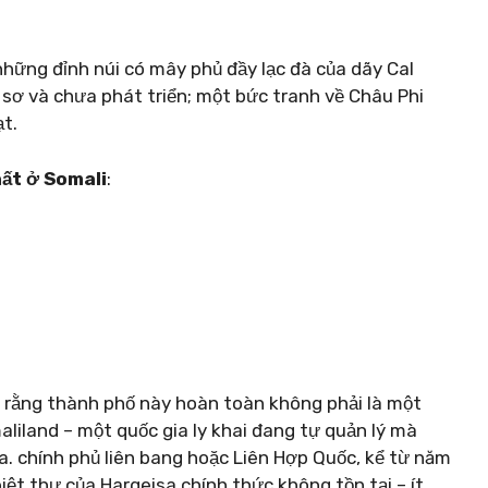
những đỉnh núi có mây phủ đầy lạc đà của dãy Cal
sơ và chưa phát triển; một bức tranh về Châu Phi
ạt.
hất ở Somali
:
ạn rằng thành phố này hoàn toàn không phải là một
liland – một quốc gia ly khai đang tự quản lý mà
. chính phủ liên bang hoặc Liên Hợp Quốc, kể từ năm
iệt thự của Hargeisa chính thức không tồn tại – ít