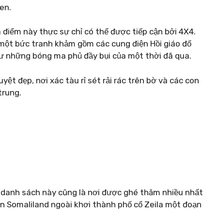
en.
a điểm này thực sự chỉ có thể được tiếp cận bởi 4X4.
một bức tranh khảm gồm các cung điện Hồi giáo đổ
hư những bóng ma phủ đầy bụi của một thời đã qua.
ệt đẹp, nơi xác tàu rỉ sét rải rác trên bờ và các con
trung.
o danh sách này cũng là nơi được ghé thăm nhiều nhất
ển Somaliland ngoài khơi thành phố cổ Zeila một đoạn