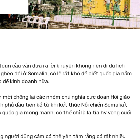
oàn cầu vẫn đưa ra lời khuyên không nên đi du lịch
ghèo đói ở Somalia, có lẽ rất khó để biết quốc gia nằm
 để kinh doanh nữa.
 mới chống lại các nhóm chủ nghĩa cực đoan Hồi giáo
nh phủ đầu tiên kể từ khi kết thúc Nội chiến Somalia),
quốc gia mong manh, có thể chỉ là là tia hy vọng cuối
g người dũng cảm có thể yên tâm rằng có rất nhiều