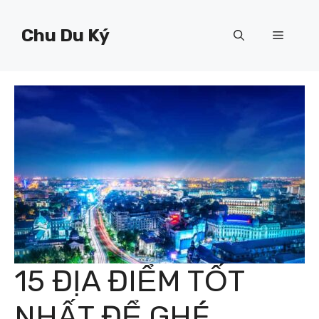
Chuyển
đến
Chu Du Ký
Menu
nội
dung
15 ĐỊA ĐIỂM TỐT
NHẤT ĐỂ GHÉ