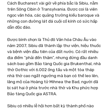
Cách Bucharest vài giờ về phía bắc là Sibiu, nằm
trên Sông Cibin ở Transylvania. Được coi là viên
ngọc văn hóa, các quảng trường kiểu baroque và
những con đường lát đá cuội cổ kính có sức hấp
dẫn độc đáo.
Được bình chọn là Thủ đô Văn hóa Châu Âu vào
năm 2007, Sibiu đã thành lập thư viện, hiệu thuốc
và bệnh viện đầu tiên của đất nước. Có rất nhiều
địa điểm “phải đến thăm”, nhưng đứng đầu danh
sách bao gồm Bảo tàng Quốc gia Brukenthal, nhà
thờ Gothic với 6.002 ống tẩu và một tòa tháp
nhà thờ cao ngất ngưởng mà bạn có thể leo lên,
lăng mộ của Hoàng tử Mihnea the Bad, người đã
bị sát hại ở phía trước nhà thờ và Khu phức hợp
Bảo tàng Quốc gia ASTRA.
Sibiu có nhiều lễ hội hơn bất kỳ thành phố nào