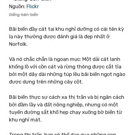
Nguồn:
Flickr
Giếng-bên-biển
Bãi biển đầy cát tại khu nghỉ dưỡng có cái tên kỳ
lạ này thường được đánh giá là đẹp nhất ở
Norfolk.
Và nó chắc chắn là ngoạn mục: Một dải cát lanh
khổng lồ với cồn cát và rừng thông được cắt tỉa
bởi một dãy dài những túp lều bãi biển ngọt ngào
được dựng trên những cây cột.
Bãi biển thực sự cách xa thị trấn và bị ngăn cách
bởi đầm lầy và đất nông nghiệp, nhưng có một
tuyến đường sắt khổ hẹp chạy xuống bờ biển từ
khu nghỉ mát.
Trong thị trấn, bạn có thể dạo qua những con