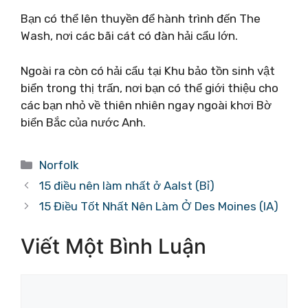
Bạn có thể lên thuyền để hành trình đến The
Wash, nơi các bãi cát có đàn hải cẩu lớn.
Ngoài ra còn có hải cẩu tại Khu bảo tồn sinh vật
biển trong thị trấn, nơi bạn có thể giới thiệu cho
các bạn nhỏ về thiên nhiên ngay ngoài khơi Bờ
biển Bắc của nước Anh.
Danh
Norfolk
mục
15 điều nên làm nhất ở Aalst (Bỉ)
15 Điều Tốt Nhất Nên Làm Ở Des Moines (IA)
Viết Một Bình Luận
Bình
luận