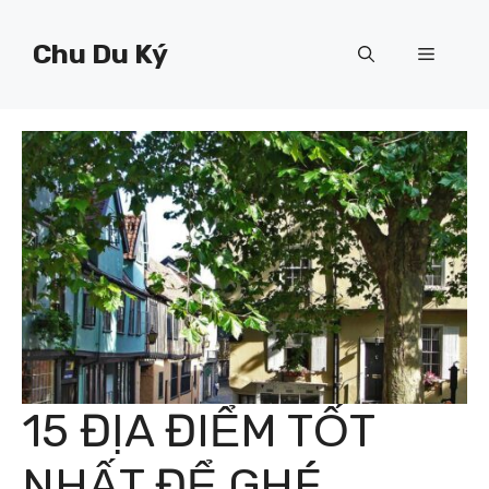
Chuyển
đến
Chu Du Ký
Menu
nội
dung
15 ĐỊA ĐIỂM TỐT
NHẤT ĐỂ GHÉ