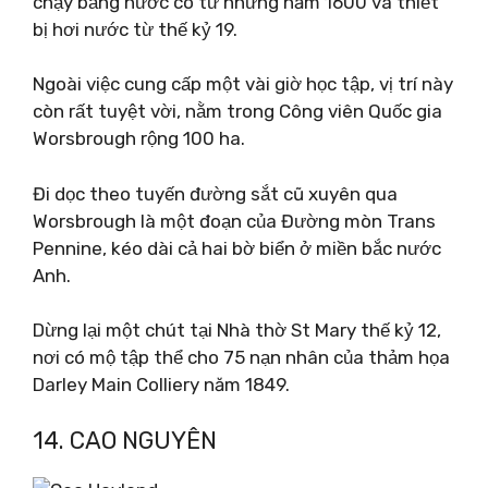
chạy bằng nước có từ những năm 1600 và thiết
bị hơi nước từ thế kỷ 19.
Ngoài việc cung cấp một vài giờ học tập, vị trí này
còn rất tuyệt vời, nằm trong Công viên Quốc gia
Worsbrough rộng 100 ha.
Đi dọc theo tuyến đường sắt cũ xuyên qua
Worsbrough là một đoạn của Đường mòn Trans
Pennine, kéo dài cả hai bờ biển ở miền bắc nước
Anh.
Dừng lại một chút tại Nhà thờ St Mary thế kỷ 12,
nơi có mộ tập thể cho 75 nạn nhân của thảm họa
Darley Main Colliery năm 1849.
14. CAO NGUYÊN