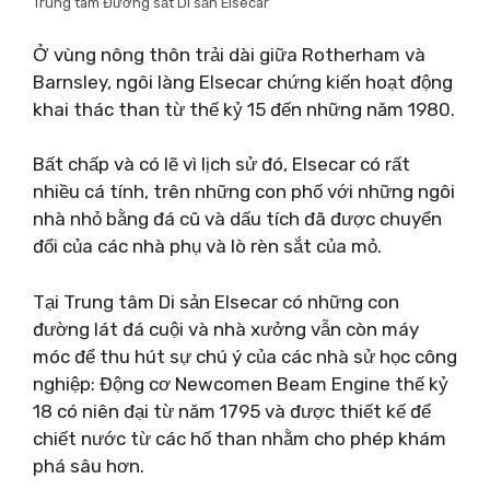
Trung tâm Đường sắt Di sản Elsecar
Ở vùng nông thôn trải dài giữa Rotherham và
Barnsley, ngôi làng Elsecar chứng kiến ​​hoạt động
khai thác than từ thế kỷ 15 đến những năm 1980.
Bất chấp và có lẽ vì lịch sử đó, Elsecar có rất
nhiều cá tính, trên những con phố với những ngôi
nhà nhỏ bằng đá cũ và dấu tích đã được chuyển
đổi của các nhà phụ và lò rèn sắt của mỏ.
Tại Trung tâm Di sản Elsecar có những con
đường lát đá cuội và nhà xưởng vẫn còn máy
móc để thu hút sự chú ý của các nhà sử học công
nghiệp: Động cơ Newcomen Beam Engine thế kỷ
18 có niên đại từ năm 1795 và được thiết kế để
chiết nước từ các hố than nhằm cho phép khám
phá sâu hơn.