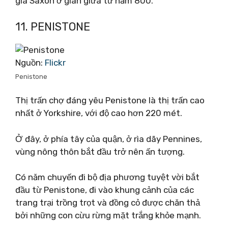
giá Saxon ở gian giữa từ năm 800.
11. PENISTONE
Nguồn:
Flickr
Penistone
Thị trấn chợ đáng yêu Penistone là thị trấn cao
nhất ở Yorkshire, với độ cao hơn 220 mét.
Ở đây, ở phía tây của quận, ở rìa dãy Pennines,
vùng nông thôn bắt đầu trở nên ấn tượng.
Có năm chuyến đi bộ địa phương tuyệt vời bắt
đầu từ Penistone, đi vào khung cảnh của các
trang trại trồng trọt và đồng cỏ được chăn thả
bởi những con cừu rừng mặt trắng khỏe mạnh.