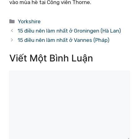
vào mùa hè tại Công viên Thorne.
Danh
Yorkshire
mục
15 điều nên làm nhất ở Groningen (Hà Lan)
15 điều nên làm nhất ở Vannes (Pháp)
Viết Một Bình Luận
Bình
luận