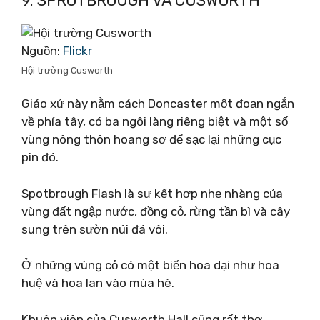
9. SPROTBROUGH VÀ CUSWORTH
Nguồn:
Flickr
Hội trường Cusworth
Giáo xứ này nằm cách Doncaster một đoạn ngắn
về phía tây, có ba ngôi làng riêng biệt và một số
vùng nông thôn hoang sơ để sạc lại những cục
pin đó.
Spotbrough Flash là sự kết hợp nhẹ nhàng của
vùng đất ngập nước, đồng cỏ, rừng tần bì và cây
sung trên sườn núi đá vôi.
Ở những vùng cỏ có một biển hoa dại như hoa
huệ và hoa lan vào mùa hè.
Khuôn viên của Cusworth Hall cũng rất thơ