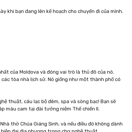
y khi bạn đang lên kế hoạch cho chuyến đi của mình.
nhất của Moldova và đóng vai trò là thủ đô của nó.
à các tòa nhà lịch sử. Nó giống như một thành phố có
hệ thuật, câu lạc bộ đêm, spa và sòng bạc! Bạn sẽ
p màu cam tại đài tưởng niệm Thế chiến II.
 Nhà thờ Chúa Giáng Sinh, và nếu điều đó không dành
 hiện đại địa phương trong chợ nghệ thuật.