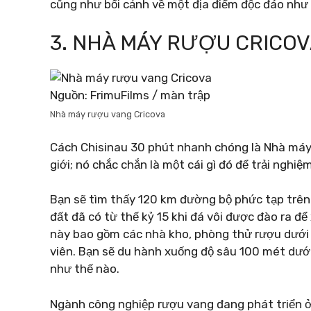
cũng như bối cảnh về một địa điểm độc đáo như 
3. NHÀ MÁY RƯỢU CRICO
Nguồn: FrimuFilms / màn trập
Nhà máy rượu vang Cricova
Cách Chisinau 30 phút nhanh chóng là Nhà máy
giới; nó chắc chắn là một cái gì đó để trải nghiệm
Bạn sẽ tìm thấy 120 km đường bộ phức tạp trê
đất đã có từ thế kỷ 15 khi đá vôi được đào ra đ
này bao gồm các nhà kho, phòng thử rượu dưới
viên. Bạn sẽ du hành xuống độ sâu 100 mét dưới 
như thế nào.
Ngành công nghiệp rượu vang đang phát triển ở