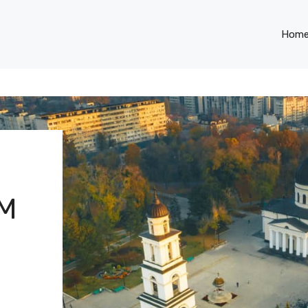
Hom
M