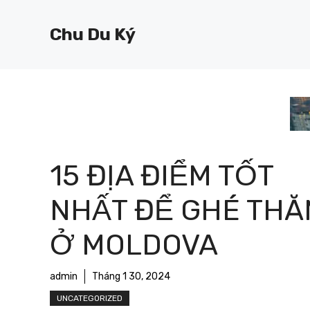
Chuyển
đến
Chu Du Ký
nội
dung
15 ĐỊA ĐIỂM TỐT
NHẤT ĐỂ GHÉ THĂ
Ở MOLDOVA
admin
Tháng 1 30, 2024
UNCATEGORIZED