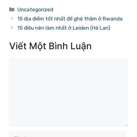
Danh
Uncategorized
mục
15 địa điểm tốt nhất để ghé thăm ở Rwanda
15 điều nên làm nhất ở Leiden (Hà Lan)
Viết Một Bình Luận
Bình
luận
Tên