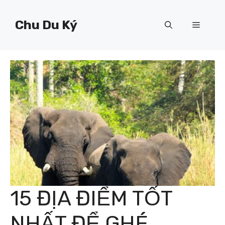
Chuyển
đến
Chu Du Ký
Menu
nội
dung
15 ĐỊA ĐIỂM TỐT
NHẤT ĐỂ GHÉ