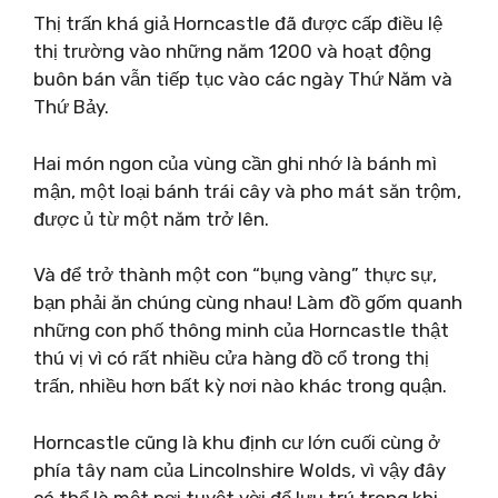
Thị trấn khá giả Horncastle đã được cấp điều lệ
thị trường vào những năm 1200 và hoạt động
buôn bán vẫn tiếp tục vào các ngày Thứ Năm và
Thứ Bảy.
Hai món ngon của vùng cần ghi nhớ là bánh mì
mận, một loại bánh trái cây và pho mát săn trộm,
được ủ từ một năm trở lên.
Và để trở thành một con “bụng vàng” thực sự,
bạn phải ăn chúng cùng nhau! Làm đồ gốm quanh
những con phố thông minh của Horncastle thật
thú vị vì có rất nhiều cửa hàng đồ cổ trong thị
trấn, nhiều hơn bất kỳ nơi nào khác trong quận.
Horncastle cũng là khu định cư lớn cuối cùng ở
phía tây nam của Lincolnshire Wolds, vì vậy đây
có thể là một nơi tuyệt vời để lưu trú trong khi