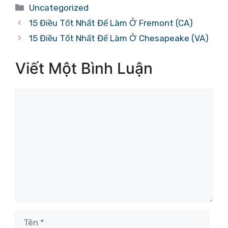
Danh
Uncategorized
mục
15 Điều Tốt Nhất Để Làm Ở Fremont (CA)
15 Điều Tốt Nhất Để Làm Ở Chesapeake (VA)
Viết Một Bình Luận
Bình
luận
Tên