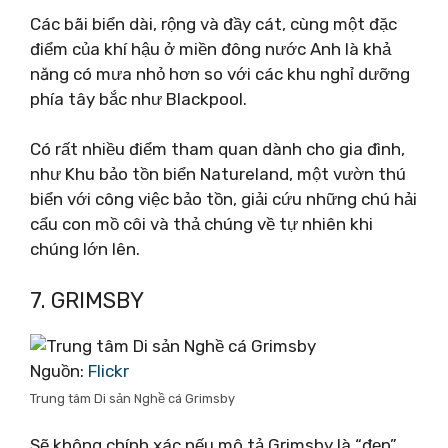
Các bãi biển dài, rộng và đầy cát, cùng một đặc
điểm của khí hậu ở miền đông nước Anh là khả
năng có mưa nhỏ hơn so với các khu nghỉ dưỡng
phía tây bắc như Blackpool.
Có rất nhiều điểm tham quan dành cho gia đình,
như Khu bảo tồn biển Natureland, một vườn thú
biển với công việc bảo tồn, giải cứu những chú hải
cẩu con mồ côi và thả chúng về tự nhiên khi
chúng lớn lên.
7. GRIMSBY
Nguồn:
Flickr
Trung tâm Di sản Nghề cá Grimsby
Sẽ không chính xác nếu mô tả Grimsby là “đẹp”,