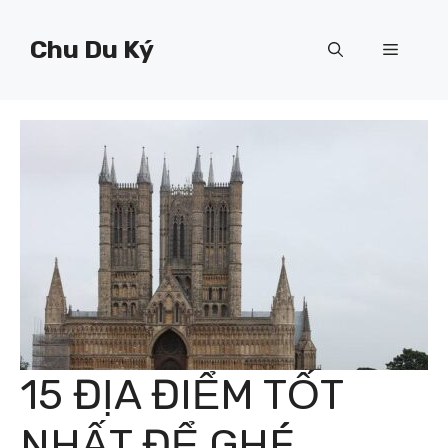
Chuyển
đến
Chu Du Ký
Menu
nội
dung
15 ĐỊA ĐIỂM TỐT
NHẤT ĐỂ GHÉ