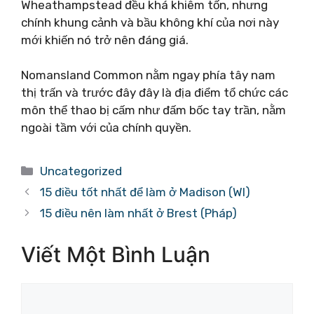
Wheathampstead đều khá khiêm tốn, nhưng
chính khung cảnh và bầu không khí của nơi này
mới khiến nó trở nên đáng giá.
Nomansland Common nằm ngay phía tây nam
thị trấn và trước đây đây là địa điểm tổ chức các
môn thể thao bị cấm như đấm bốc tay trần, nằm
ngoài tầm với của chính quyền.
Danh
Uncategorized
mục
15 điều tốt nhất để làm ở Madison (WI)
15 điều nên làm nhất ở Brest (Pháp)
Viết Một Bình Luận
Bình
luận