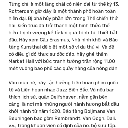
Từng chỉ là một làng chài có niên đại từ thế kỷ 13,
Rotterdam giờ đây là một thành phố hoàn toàn
hiện đại. Bị phá hủy phần lớn trong Thế chiến thứ
hai, kiến ​​trúc đã trở thành một hình thức thể
hiện thịnh vượng kể từ khi quá trình tái thiết bắt
đầu. Hãy xem Cầu Erasmus, Nhà hình khối và Bảo
tàng Kunsthal để biết một số ví dụ thú vị. Và để
có điều gì đó thực sự độc đáo, hãy ghé thăm
Market Hall với bức tranh tường trần rộng 11,00
mét vuông bao phủ các quầy hàng của nông dân.
Vào mùa hè, hãy tận hưởng Liên hoan phim quốc
tế và Liên hoan nhạc Jazz Biển Bắc. Và nếu bạn
thích lịch sử, quận Delfshaven, nằm gần bến
cảng, là nơi mà những người hành hương bắt đầu
khởi hành từ năm 1620. Bảo tàng Boijmans Van
Beuningen bao gồm Rembrandt, Van Gogh, Dali,
v.v., trong khuôn viên cố định của nó. bộ sưu tập.