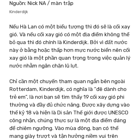
Nguồn: Nick NA / màn trập
Kinderdijk
Nếu Hà Lan có một biểu tượng thì đó sẽ là cối xay
gió. Và nếu cối xay gió có một địa điểm không thể
bỏ qua thì đó chính là Kinderdijk. Bởi vì đất nước
này ở bằng hoặc thấp hơn mực nước biển nên cối
xay gió là một phần quan trọng trong việc quản lý
nước nhằm ngăn chặn lũ lụt.
Chỉ cần một chuyến tham quan ngắn bên ngoài
Rotterdam, Kinderdijk, có nghĩa là “đê dành cho
trẻ em”, là nơi bạn sẽ tìm thấy 19 cối xay gió phi
thường và đầy đủ chức năng. Được xây dựng vào
thế kỷ 18 và hiện là Di sản Thế giới được UNESCO
công nhận, chúng thực sự là một địa điểm đáng
để chiêm ngưỡng. Vào mùa đông, bạn có thể
mang giày trượt và tận hưởng niềm vui trên