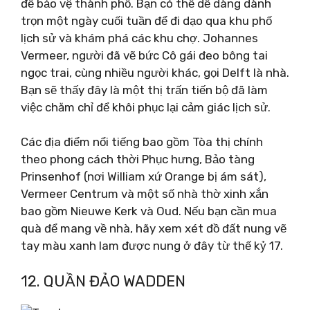
để bảo vệ thành phố. Bạn có thể dễ dàng dành
trọn một ngày cuối tuần để đi dạo qua khu phố
lịch sử và khám phá các khu chợ. Johannes
Vermeer, người đã vẽ bức Cô gái đeo bông tai
ngọc trai, cùng nhiều người khác, gọi Delft là nhà.
Bạn sẽ thấy đây là một thị trấn tiến bộ đã làm
việc chăm chỉ để khôi phục lại cảm giác lịch sử.
Các địa điểm nổi tiếng bao gồm Tòa thị chính
theo phong cách thời Phục hưng, Bảo tàng
Prinsenhof (nơi William xứ Orange bị ám sát),
Vermeer Centrum và một số nhà thờ xinh xắn
bao gồm Nieuwe Kerk và Oud. Nếu bạn cần mua
quà để mang về nhà, hãy xem xét đồ đất nung vẽ
tay màu xanh lam được nung ở đây từ thế kỷ 17.
12. QUẦN ĐẢO WADDEN