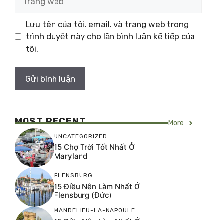
web
Lưu tên của tôi, email, và trang web trong
trình duyệt này cho lần bình luận kế tiếp của
tôi.
MOST RECENT
More
UNCATEGORIZED
15 Chợ Trời Tốt Nhất Ở
Maryland
FLENSBURG
15 Điều Nên Làm Nhất Ở
Flensburg (Đức)
MANDELIEU-LA-NAPOULE