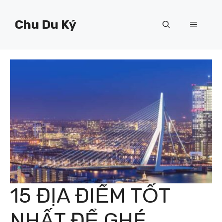
Chuyển
đến
Chu Du Ký
Menu
nội
dung
15 ĐỊA ĐIỂM TỐT
NHẤT ĐỂ GHÉ