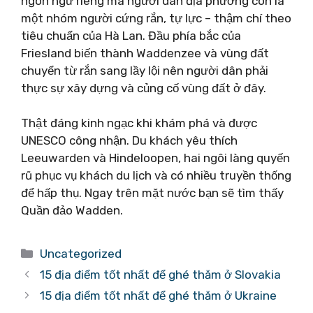
ngôn ngữ riêng mà người dân địa phương còn là
một nhóm người cứng rắn, tự lực – thậm chí theo
tiêu chuẩn của Hà Lan. Đầu phía bắc của
Friesland biến thành Waddenzee và vùng đất
chuyển từ rắn sang lầy lội nên người dân phải
thực sự xây dựng và củng cố vùng đất ở đây.
Thật đáng kinh ngạc khi khám phá và được
UNESCO công nhận. Du khách yêu thích
Leeuwarden và Hindeloopen, hai ngôi làng quyến
rũ phục vụ khách du lịch và có nhiều truyền thống
để hấp thụ. Ngay trên mặt nước bạn sẽ tìm thấy
Quần đảo Wadden.
Danh
Uncategorized
mục
15 địa điểm tốt nhất để ghé thăm ở Slovakia
15 địa điểm tốt nhất để ghé thăm ở Ukraine