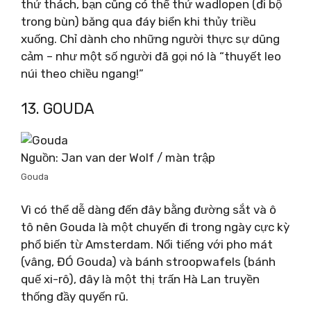
thử thách, bạn cũng có thể thử wadlopen (đi bộ
trong bùn) băng qua đáy biển khi thủy triều
xuống. Chỉ dành cho những người thực sự dũng
cảm – như một số người đã gọi nó là “thuyết leo
núi theo chiều ngang!”
13. GOUDA
Nguồn: Jan van der Wolf / màn trập
Gouda
Vì có thể dễ dàng đến đây bằng đường sắt và ô
tô nên Gouda là một chuyến đi trong ngày cực kỳ
phổ biến từ Amsterdam. Nổi tiếng với pho mát
(vâng, ĐÓ Gouda) và bánh stroopwafels (bánh
quế xi-rô), đây là một thị trấn Hà Lan truyền
thống đầy quyến rũ.