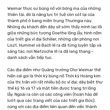
Weimar thực sự bùng nổ với bóng ma của những
thiên tài, đó là năng lực trí tuệ còn sót lại của
thành phố ở bang miền trung Thuringia này.
Những du khách đến đây sẽ sớm thấy mình lạc lối
giữa những bức tượng Goethe lộng lẫy, hình nộm
của triết gia vĩ đại Schiller, những căn phòng nơi
Liszt, Hummel và Bach lẽ ra đã từng luyện tập và
sáng tác, nơi Nietzsche lẽ ra đã lang thang –
danh sách vẫn tiếp tục.
Các địa điểm như Quảng trường Chợ Weimar thể
hiện cái gọi là thời kỳ bùng nổ Thời kỳ Hoàng kim
của thị trấn với rất nhiều bộ óc vĩ đại; dãy biệt thự
thế kỷ 16 và 17 và mặt tiền được trang trí lộng
lẫy. Ngoài ra còn có các công viên (hoàn hảo để
lướt qua các trang viết của các triết gia Đức),
cùng với các địa điểm liên quan đến việc thành