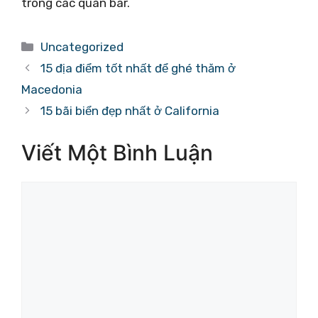
trong các quán bar.
Danh
Uncategorized
mục
15 địa điểm tốt nhất để ghé thăm ở
Macedonia
15 bãi biển đẹp nhất ở California
Viết Một Bình Luận
Bình
luận