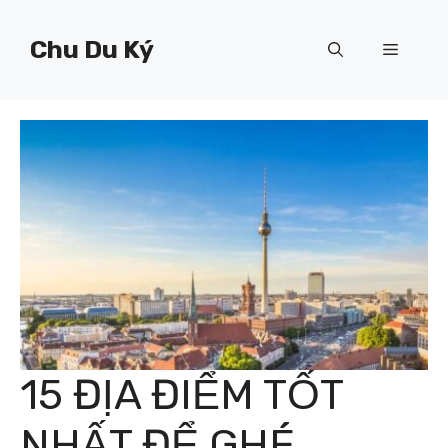
Chuyển
đến
Chu Du Ký
Menu
nội
dung
15 ĐỊA ĐIỂM TỐT
NHẤT ĐỂ GHÉ