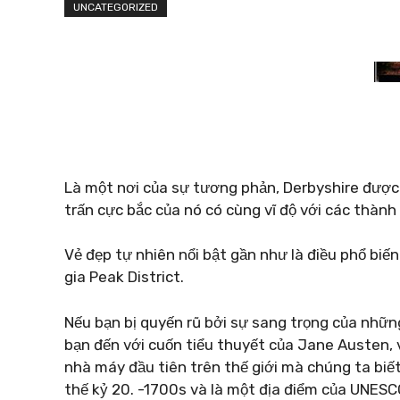
UNCATEGORIZED
Là một nơi của sự tương phản, Derbyshire được c
trấn cực bắc của nó có cùng vĩ độ với các thàn
Vẻ đẹp tự nhiên nổi bật gần như là điều phổ bi
gia Peak District.
Nếu bạn bị quyến rũ bởi sự sang trọng của nhữ
bạn đến với cuốn tiểu thuyết của Jane Austen,
nhà máy đầu tiên trên thế giới mà chúng ta biế
thế kỷ 20. -1700s và là một địa điểm của UNESC