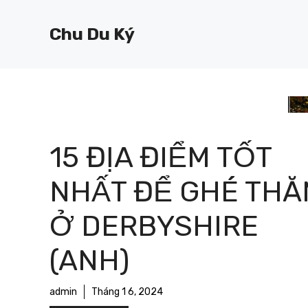
Chuyển
đến
Chu Du Ký
nội
dung
15 ĐỊA ĐIỂM TỐT
NHẤT ĐỂ GHÉ THĂ
Ở DERBYSHIRE
(ANH)
admin
Tháng 1 6, 2024