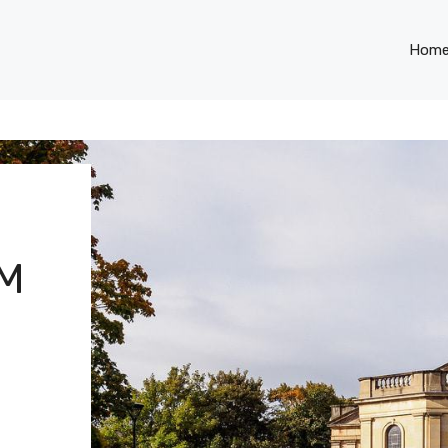
Hom
M