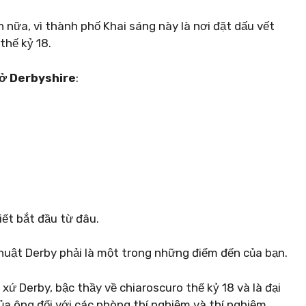
 nữa, vì thành phố Khai sáng này là nơi đặt dấu vết
hế kỷ 18.
 ở Derbyshire
:
iết bắt đầu từ đâu.
uật Derby phải là một trong những điểm đến của bạn.
ứ Derby, bậc thầy về chiaroscuro thế kỷ 18 và là đại
của ông đối với các phòng thí nghiệm và thí nghiệm