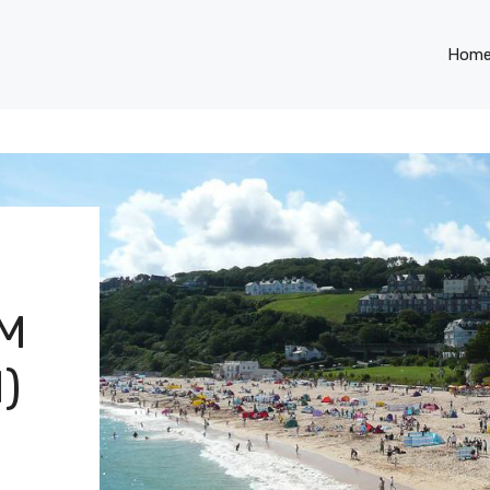
Hom
M
)