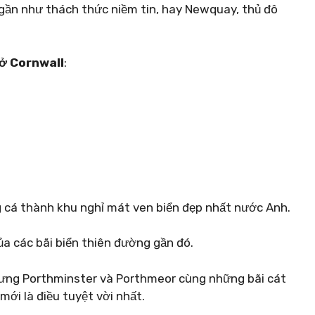
n gần như thách thức niềm tin, hay Newquay, thủ đô
 ở Cornwall
:
ng cá thành khu nghỉ mát ven biển đẹp nhất nước Anh.
ủa các bãi biển thiên đường gần đó.
hưng Porthminster và Porthmeor cùng những bãi cát
ới là điều tuyệt vời nhất.