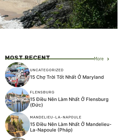
MOST RECENT
More
UNCATEGORIZED
15 Chợ Trời Tốt Nhất Ở Maryland
FLENSBURG
15 Điều Nên Làm Nhất Ở Flensburg
(Đức)
MANDELIEU-LA-NAPOULE
15 Điều Nên Làm Nhất Ở Mandelieu-
La-Napoule (Pháp)