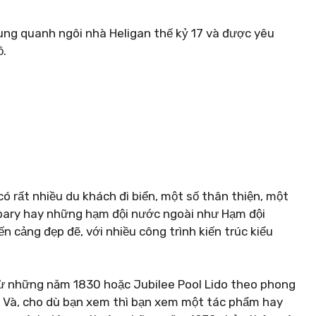
xung quanh ngôi nhà Heligan thế kỷ 17 và được yêu
ồ.
ó rất nhiều du khách đi biển, một số thân thiện, một
bary hay những hạm đội nước ngoài như Hạm đội
cảng đẹp đẽ, với nhiều công trình kiến ​​trúc kiểu
từ những năm 1830 hoặc Jubilee Pool Lido theo phong
. Và, cho dù bạn xem thì bạn xem một tác phẩm hay