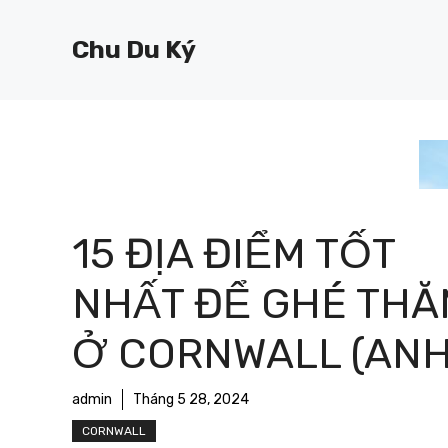
Chuyển
đến
Chu Du Ký
nội
dung
15 ĐỊA ĐIỂM TỐT
NHẤT ĐỂ GHÉ THĂ
Ở CORNWALL (ANH
admin
Tháng 5 28, 2024
CORNWALL