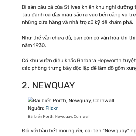
Di sản câu cá của St Ives khiến khu nghỉ dưỡng 
tàu đánh cá đầy màu sắc ra vào bến cảng và trên
những cửa hàng và nhà trọ cũ kỹ để khám phá.
Như thể vẫn chưa đủ, bạn còn có văn hóa khi thị
năm 1930.
Có khu vườn điêu khắc Barbara Hepworth tuyệt
các phòng trưng bày độc lập để làm đồ gốm xu
2. NEWQUAY
Nguồn:
Flickr
Bãi biển Porth, Newquay, Cornwall
Đối với hầu hết mọi người, cái tên “Newquay” ng