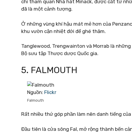
chỉ tham quan Nhà hát Minack, được cắt từ nhữ
đã là một cảnh tượng.
Ở những vùng khí hậu mát mẻ hơn của Penzance
khu vườn cận nhiệt đới để ghé thăm.
Tanglewood, Trengwainton và Morrab là những 
Bộ sưu tập Thược dược Quốc gia.
5. FALMOUTH
Nguồn:
Flickr
Falmouth
Rất nhiều thứ góp phần làm nên danh tiếng của 
Đầu tiên là cửa sông Fal, mở rộng thành bến cản