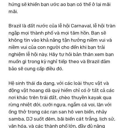
hứng sẽ khiến bạn ước ao bạn có thể ở lại mãi
mãi.
Brazil là đất nước của lễ hội Carnaval, lễ hội tràn
ngập mọi thành phố và mọi tâm hồn. Bạn sẽ
không tin vào khả năng tận hưởng niềm vui và
niềm vui của con người cho đến khi bạn trải
nghiệm lễ hội này. Hãy tự hỏi bản thân xem bạn
muốn gì trong kỳ nghỉ tiếp theo và Brazil đảm
bảo sẽ cung cấp điều đó.
Hệ sinh thái đa dạng, với các loài thực vật và
động vật hoang dã quý hiếm chỉ có ở tất cả các
nơi khác trên trái đất, chèo thuyền kayak qua
rừng nhiệt đới, cưỡi ngựa, ngắm cá voi, lặn với
ống thở trong các rạn san hô ven biển, nhảy
samba, DJ suốt đêm, bãi biển cát trắng, lịch sử,
văn hóa, và các thành phố lớn, đầy đủ năng