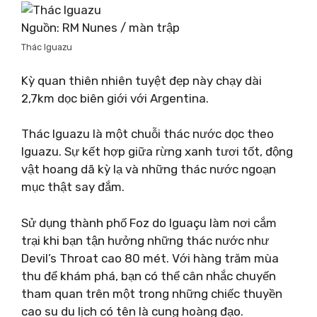
Nguồn: RM Nunes / màn trập
Thác Iguazu
Kỳ quan thiên nhiên tuyệt đẹp này chạy dài
2,7km dọc biên giới với Argentina.
Thác Iguazu là một chuỗi thác nước dọc theo
Iguazu. Sự kết hợp giữa rừng xanh tươi tốt, động
vật hoang dã kỳ lạ và những thác nước ngoạn
mục thật say đắm.
Sử dụng thành phố Foz do Iguaçu làm nơi cắm
trại khi bạn tận hưởng những thác nước như
Devil’s Throat cao 80 mét. Với hàng trăm mùa
thu để khám phá, bạn có thể cân nhắc chuyến
tham quan trên một trong những chiếc thuyền
cao su du lịch có tên là cung hoàng đạo.