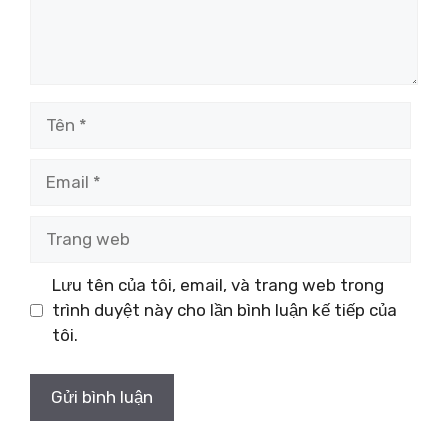
Tên
Email
Trang
web
Lưu tên của tôi, email, và trang web trong
trình duyệt này cho lần bình luận kế tiếp của
tôi.