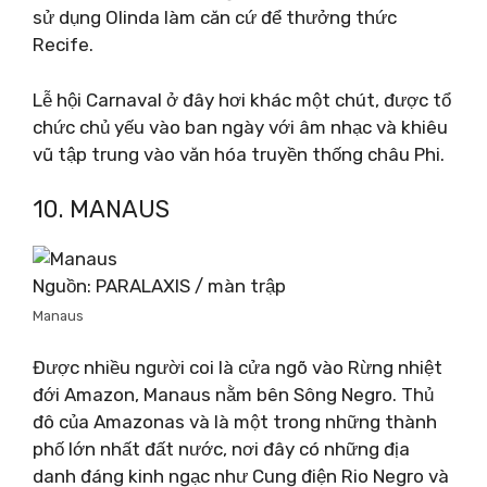
sử dụng Olinda làm căn cứ để thưởng thức
Recife.
Lễ hội Carnaval ở đây hơi khác một chút, được tổ
chức chủ yếu vào ban ngày với âm nhạc và khiêu
vũ tập trung vào văn hóa truyền thống châu Phi.
10. MANAUS
Nguồn: PARALAXIS / màn trập
Manaus
Được nhiều người coi là cửa ngõ vào Rừng nhiệt
đới Amazon, Manaus nằm bên Sông Negro. Thủ
đô của Amazonas và là một trong những thành
phố lớn nhất đất nước, nơi đây có những địa
danh đáng kinh ngạc như Cung điện Rio Negro và