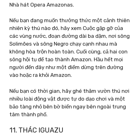
Nhà hát Opera Amazonas.
Nếu bạn đang muốn thưởng thức một cảnh thiên
nhiên kỳ thú nào đó, hãy xem Cuộc gặp gỡ của
các vùng nước, đoạn đường dài ba dặm, nơi sông
Solimões và sông Negro chạy cạnh nhau mà
không hòa trộn hoàn toàn. Cuối cùng, cả hai con
sông hội tụ để tạo thành Amazon. Hầu hết mọi
người đến đây như một điểm dừng trên đường
vào hoặc ra khỏi Amazon.
Nếu bạn có thời gian, hãy ghé thăm vườn thú nơi
nhiều loài động vật được tự do dạo chơi và một
bảo tàng nhỏ bên bờ biển ngay bên ngoài trung
tâm thành phố.
11. THÁC IGUAZU