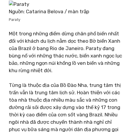
Nguồn: Catarina Belova / màn trập
Paraty
Một trong những điểm dừng chân phổ biến nhất
đối với khách du lịch nằm dọc theo Bờ biển Xanh
của Brazil ở bang Rio de Janeiro. Paraty đang
bùng nổ với những thác nước, biển xanh ngọc lục
bảo, những ngọn núi khổng lồ ven biển và những
khu rừng nhiệt đới.
Từng là thuộc địa của Bồ Đào Nha, trung tâm thị
trấn vẫn là trung tâm lịch sử. Hoàn thiện với các
tòa nhà thuộc địa nhiều màu sắc và những con
đường rải sỏi được xây dựng vào thế kỷ 17 trong
thời kỳ cao điểm của cơn sốt vàng Brazil. Nhiều
ngôi nhà đã được chuyển thành nhà nghỉ chỉ
phục vụ bữa sáng mà người dân địa phương gọi