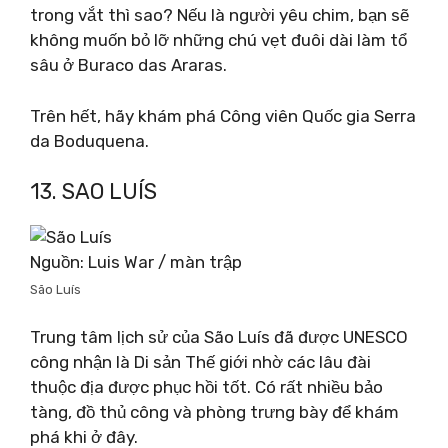
trong vắt thì sao? Nếu là người yêu chim, bạn sẽ
không muốn bỏ lỡ những chú vẹt đuôi dài làm tổ
sâu ở Buraco das Araras.
Trên hết, hãy khám phá Công viên Quốc gia Serra
da Boduquena.
13. SAO LUÍS
Nguồn: Luis War / màn trập
São Luís
Trung tâm lịch sử của São Luís đã được UNESCO
công nhận là Di sản Thế giới nhờ các lâu đài
thuộc địa được phục hồi tốt. Có rất nhiều bảo
tàng, đồ thủ công và phòng trưng bày để khám
phá khi ở đây.