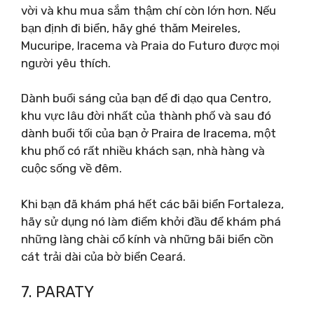
vời và khu mua sắm thậm chí còn lớn hơn. Nếu
bạn định đi biển, hãy ghé thăm Meireles,
Mucuripe, Iracema và Praia do Futuro được mọi
người yêu thích.
Dành buổi sáng của bạn để đi dạo qua Centro,
khu vực lâu đời nhất của thành phố và sau đó
dành buổi tối của bạn ở Praira de Iracema, một
khu phố có rất nhiều khách sạn, nhà hàng và
cuộc sống về đêm.
Khi bạn đã khám phá hết các bãi biển Fortaleza,
hãy sử dụng nó làm điểm khởi đầu để khám phá
những làng chài cổ kính và những bãi biển cồn
cát trải dài của bờ biển Ceará.
7. PARATY