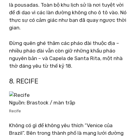
là pousadas. Toàn bộ khu lịch sử là nơi tuyệt vời
để đi dạo vì các làn đường không cho ô tô vào. Nó
thực sự có cảm giác như bạn đã quay ngược thời
gian.
Đừng quên ghé thăm các pháo đài thuộc địa –
nhiều pháo đài vẫn còn giữ những khẩu pháo
nguyên bản – và Capela de Santa Rita, một nhà
thờ đáng yêu từ thế kỷ 18.
8. RECIFE
Nguồn: Brastock / màn trập
Recife
Không có gì để không yêu thích “Venice của
Brazil”. Bên trong thành phố là mạng lưới đường