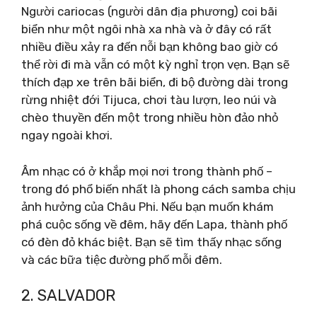
Người cariocas (người dân địa phương) coi bãi
biển như một ngôi nhà xa nhà và ở đây có rất
nhiều điều xảy ra đến nỗi bạn không bao giờ có
thể rời đi mà vẫn có một kỳ nghỉ trọn vẹn. Bạn sẽ
thích đạp xe trên bãi biển, đi bộ đường dài trong
rừng nhiệt đới Tijuca, chơi tàu lượn, leo núi và
chèo thuyền đến một trong nhiều hòn đảo nhỏ
ngay ngoài khơi.
Âm nhạc có ở khắp mọi nơi trong thành phố –
trong đó phổ biến nhất là phong cách samba chịu
ảnh hưởng của Châu Phi. Nếu bạn muốn khám
phá cuộc sống về đêm, hãy đến Lapa, thành phố
có đèn đỏ khác biệt. Bạn sẽ tìm thấy nhạc sống
và các bữa tiệc đường phố mỗi đêm.
2. SALVADOR