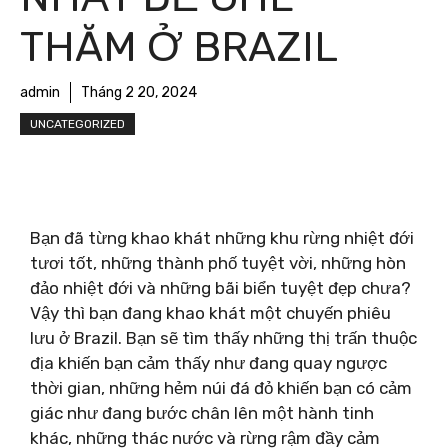
THĂM Ở BRAZIL
admin
Tháng 2 20, 2024
UNCATEGORIZED
Bạn đã từng khao khát những khu rừng nhiệt đới
tươi tốt, những thành phố tuyệt vời, những hòn
đảo nhiệt đới và những bãi biển tuyệt đẹp chưa?
Vậy thì bạn đang khao khát một chuyến phiêu
lưu ở Brazil. Bạn sẽ tìm thấy những thị trấn thuộc
địa khiến bạn cảm thấy như đang quay ngược
thời gian, những hẻm núi đá đỏ khiến bạn có cảm
giác như đang bước chân lên một hành tinh
khác, những thác nước và rừng rậm đầy cảm