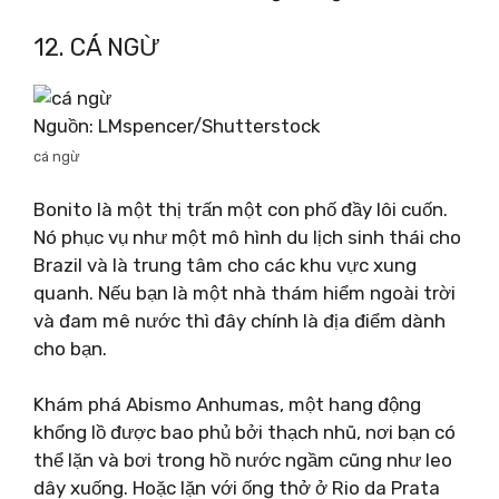
12. CÁ NGỪ
Nguồn: LMspencer/Shutterstock
cá ngừ
Bonito là một thị trấn một con phố đầy lôi cuốn.
Nó phục vụ như một mô hình du lịch sinh thái cho
Brazil và là trung tâm cho các khu vực xung
quanh. Nếu bạn là một nhà thám hiểm ngoài trời
và đam mê nước thì đây chính là địa điểm dành
cho bạn.
Khám phá Abismo Anhumas, một hang động
khổng lồ được bao phủ bởi thạch nhũ, nơi bạn có
thể lặn và bơi trong hồ nước ngầm cũng như leo
dây xuống. Hoặc lặn với ống thở ở Rio da Prata