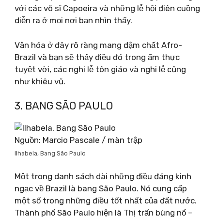
với các võ sĩ Capoeira và những lễ hội điên cuồng
diễn ra ở mọi nơi bạn nhìn thấy.
Văn hóa ở đây rõ ràng mang đậm chất Afro-
Brazil và bạn sẽ thấy điều đó trong ẩm thực
tuyệt vời, các nghi lễ tôn giáo và nghi lễ cũng
như khiêu vũ.
3. BANG SÃO PAULO
Nguồn: Marcio Pascale / màn trập
Ilhabela, Bang São Paulo
Một trong danh sách dài những điều đáng kinh
ngạc về Brazil là bang São Paulo. Nó cung cấp
một số trong những điều tốt nhất của đất nước.
Thành phố São Paulo hiện là Thị trấn bùng nổ –