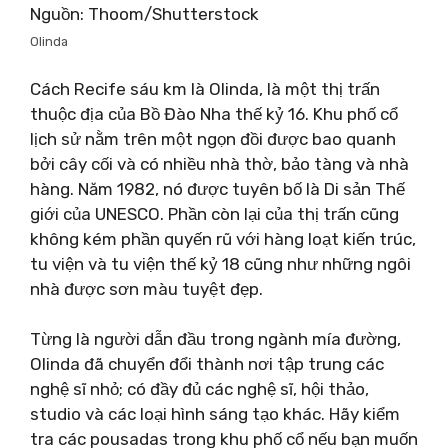
Nguồn: Thoom/Shutterstock
Olinda
Cách Recife sáu km là Olinda, là một thị trấn
thuộc địa của Bồ Đào Nha thế kỷ 16. Khu phố cổ
lịch sử nằm trên một ngọn đồi được bao quanh
bởi cây cối và có nhiều nhà thờ, bảo tàng và nhà
hàng. Năm 1982, nó được tuyên bố là Di sản Thế
giới của UNESCO. Phần còn lại của thị trấn cũng
không kém phần quyến rũ với hàng loạt kiến ​​trúc,
tu viện và tu viện thế kỷ 18 cũng như những ngôi
nhà được sơn màu tuyệt đẹp.
Từng là người dẫn đầu trong ngành mía đường,
Olinda đã chuyển đổi thành nơi tập trung các
nghệ sĩ nhỏ; có đầy đủ các nghệ sĩ, hội thảo,
studio và các loại hình sáng tạo khác. Hãy kiểm
tra các pousadas trong khu phố cổ nếu bạn muốn