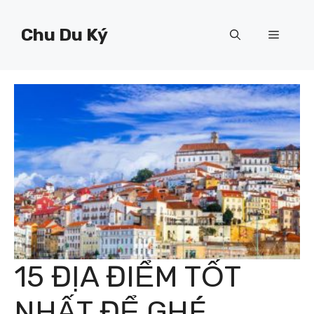
Chuyển
đến
Chu Du Ký
Menu
nội
dung
15 ĐỊA ĐIỂM TỐT
NHẤT ĐỂ GHÉ