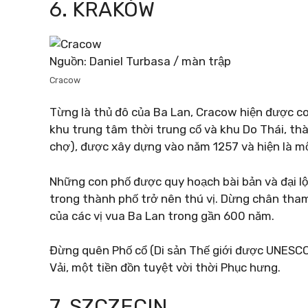
6. KRAKÓW
Nguồn: Daniel Turbasa / màn trập
Cracow
Từng là thủ đô của Ba Lan, Cracow hiện được coi
khu trung tâm thời trung cổ và khu Do Thái, t
chợ), được xây dựng vào năm 1257 và hiện là m
Những con phố được quy hoạch bài bản và đại lộ
trong thành phố trở nên thú vị. Dừng chân tham
của các vị vua Ba Lan trong gần 600 năm.
Đừng quên Phố cổ (Di sản Thế giới được UNESCO 
Vải, một tiền đồn tuyệt vời thời Phục hưng.
7. SZCZECIN