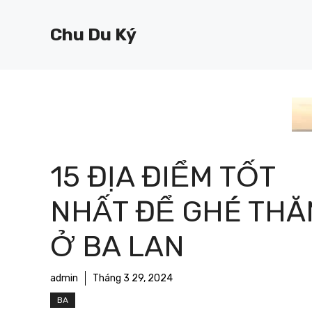
Chuyển
đến
Chu Du Ký
nội
dung
15 ĐỊA ĐIỂM TỐT
NHẤT ĐỂ GHÉ THĂ
Ở BA LAN
admin
Tháng 3 29, 2024
BA