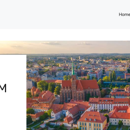
Hom
M