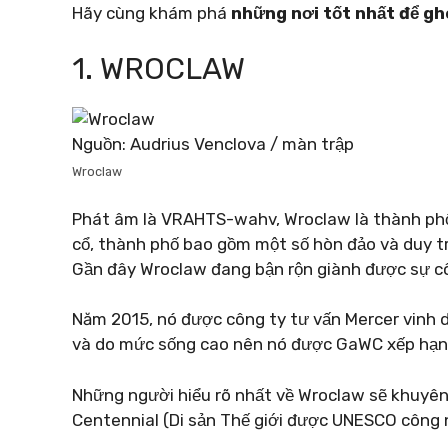
Hãy cùng khám phá
những nơi tốt nhất để g
1. WROCLAW
Nguồn: Audrius Venclova / màn trập
Wroclaw
Phát âm là VRAHTS-wahv, Wroclaw là thành phố 
cổ, thành phố bao gồm một số hòn đảo và duy trì
Gần đây Wroclaw đang bận rộn giành được sự c
Năm 2015, nó được công ty tư vấn Mercer vinh 
và do mức sống cao nên nó được GaWC xếp hạng
Những người hiểu rõ nhất về Wroclaw sẽ khuyên
Centennial (Di sản Thế giới được UNESCO công 