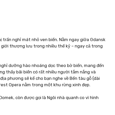
thị trấn nghỉ mát nhỏ ven biển. Nằm ngay giữa Gdansk
à giới thượng lưu trong nhiều thế kỷ – ngay cả trong
 nghỉ dưỡng hào nhoáng dọc theo bờ biển, mang đến
ng thấy bãi biển có rất nhiều người tắm nắng và
địa phương sẽ kể cho bạn nghe về Bến tàu gỗ (dài
orest Opera nằm trong một khu rừng xinh đẹp.
Domek, còn được gọi là Ngôi nhà quanh co vì hình