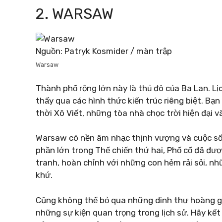
2. WARSAW
Nguồn: Patryk Kosmider / màn trập
Warsaw
Thành phố rộng lớn này là thủ đô của Ba Lan. Lị
thấy qua các hình thức kiến ​​trúc riêng biệt. B
thời Xô Viết, những tòa nhà chọc trời hiện đại v
Warsaw có nền âm nhạc thịnh vượng và cuộc sốn
phần lớn trong Thế chiến thứ hai, Phố cổ đã đư
tranh, hoàn chỉnh với những con hẻm rải sỏi, n
khứ.
Cũng không thể bỏ qua những dinh thự hoàng gia 
những sự kiện quan trọng trong lịch sử. Hãy kế