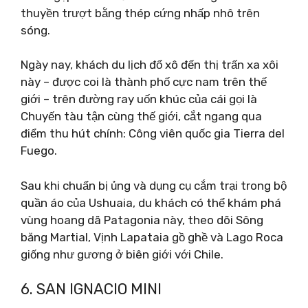
thuyền trượt bằng thép cứng nhấp nhô trên
sóng.
Ngày nay, khách du lịch đổ xô đến thị trấn xa xôi
này – được coi là thành phố cực nam trên thế
giới – trên đường ray uốn khúc của cái gọi là
Chuyến tàu tận cùng thế giới, cắt ngang qua
điểm thu hút chính: Công viên quốc gia Tierra del
Fuego.
Sau khi chuẩn bị ủng và dụng cụ cắm trại trong bộ
quần áo của Ushuaia, du khách có thể khám phá
vùng hoang dã Patagonia này, theo dõi Sông
băng Martial, Vịnh Lapataia gồ ghề và Lago Roca
giống như gương ở biên giới với Chile.
6. SAN IGNACIO MINI