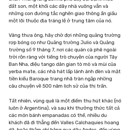
đất son, một khối các dãy nhà vuông vắn và
những con đường tắc nghẽn giao thông ẩn giấu
một lõi thuộc địa tráng lệ ở trung tâm của nó.
Vâng thưa ông, hãy chờ đợi những quảng trường
rợp bóng cọ như Quảng trường Julio và Quảng
trường số 9 tháng 7, nơi các quán cà phê ngoài
trời rộn ràng với tiếng trò chuyện của người Tây
Ban Nha, điệu tango dân gian tò mò và mùi của
yerba mate, các nhà hát lấp lánh ánh đèn và mặt
tiền kiểu Baroque trang nhã tràn ngập những
câu chuyện về 500 năm lịch sử của thị trấn.
Tất nhiên, vùng quê là một điểm thu hút khác (nó
luôn ở Argentina), và sau khi thưởng thức tất cả
các món bánh empanadas có thể, nhiều du
khách đã đi thẳng đến Valles Calchaquies hoang
dã, hoặc thậm chí băng qua dãy Andes, đến vùng