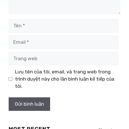
Tên
Email
Trang
web
Lưu tên của tôi, email, và trang web trong
trình duyệt này cho lần bình luận kế tiếp của
tôi.
MOST RECENT