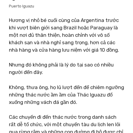
Puerto Iguazu
Hương vị nhỏ bé cuối cùng của Argentina trước
khi vượt biên giới sang Brazil hoặc Paraguay là
một nơi đủ thân thiện, hoàn chỉnh với vô số
khách sạn và nhà nghỉ sang trọng, hơn cả các
nhà hàng và cửa hàng lưu niệm với giá 10 đồng.
Nhưng đó không phải là lý do tại sao có nhiều
người đến đây.
Không, thưa ông, họ lũ lượt đến để chiêm ngưỡng
những thác nước ầm ầm của Thác Iguazu đổ
xuống những vách đá gần đó.
Các chuyến đi đến thác nước trong danh sách
rất dễ tổ chức, với một chuyến tàu du lịch len lỏi
qua rừng rậm và những con đường đi bộ được chỉ