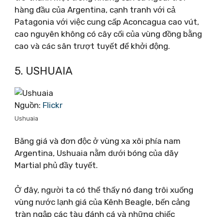
hàng đầu của Argentina, cạnh tranh với cả
Patagonia với việc cung cấp Aconcagua cao vút,
cao nguyên không có cây cối của vùng đồng bằng
cao và các sân trượt tuyết để khởi động.
5. USHUAIA
Nguồn:
Flickr
Ushuaia
Băng giá và đơn độc ở vùng xa xôi phía nam
Argentina, Ushuaia nằm dưới bóng của dãy
Martial phủ đầy tuyết.
Ở đây, người ta có thể thấy nó đang trôi xuống
vùng nước lạnh giá của Kênh Beagle, bến cảng
tràn ngập các tàu đánh cá và những chiếc