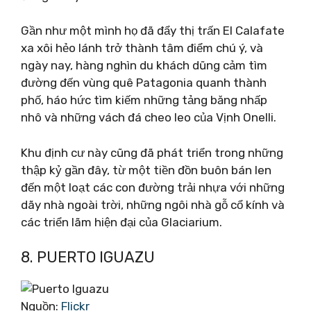
Gần như một mình họ đã đẩy thị trấn El Calafate
xa xôi hẻo lánh trở thành tâm điểm chú ý, và
ngày nay, hàng nghìn du khách dũng cảm tìm
đường đến vùng quê Patagonia quanh thành
phố, háo hức tìm kiếm những tảng băng nhấp
nhô và những vách đá cheo leo của Vịnh Onelli.
Khu định cư này cũng đã phát triển trong những
thập kỷ gần đây, từ một tiền đồn buôn bán len
đến một loạt các con đường trải nhựa với những
dãy nhà ngoài trời, những ngôi nhà gỗ cổ kính và
các triển lãm hiện đại của Glaciarium.
8. PUERTO IGUAZU
Nguồn:
Flickr