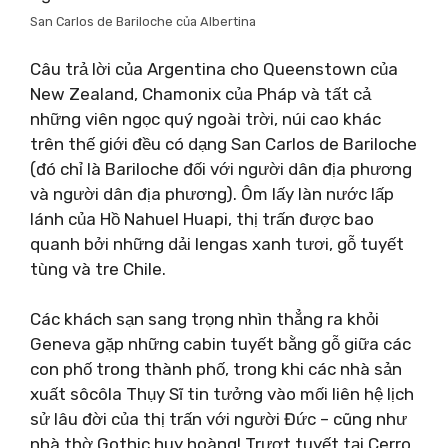
San Carlos de Bariloche của Albertina
Câu trả lời của Argentina cho Queenstown của
New Zealand, Chamonix của Pháp và tất cả
những viên ngọc quý ngoài trời, núi cao khác
trên thế giới đều có dạng San Carlos de Bariloche
(đó chỉ là Bariloche đối với người dân địa phương
và người dân địa phương). Ôm lấy làn nước lấp
lánh của Hồ Nahuel Huapi, thị trấn được bao
quanh bởi những dải lengas xanh tươi, gỗ tuyết
tùng và tre Chile.
Các khách sạn sang trọng nhìn thẳng ra khỏi
Geneva gặp những cabin tuyết bằng gỗ giữa các
con phố trong thành phố, trong khi các nhà sản
xuất sôcôla Thụy Sĩ tin tưởng vào mối liên hệ lịch
sử lâu đời của thị trấn với người Đức – cũng như
nhà thờ Gothic huy hoàng! Trượt tuyết tại Cerro