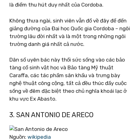
là điểm thu hút duy nhất của Cordoba.
Không thưa ngài, sinh viên vẫn đổ về đây để đến
giảng đường của Đại học Quốc gia Cordoba – ngôi
trường lâu đời nhất và là một trong những ngôi
trường danh giá nhất cả nước.
Dân số uyên bác này thổi sức sống vào các bảo
tàng cổ sinh vật học và Bảo tàng Mỹ thuật
Caraffa, các tác phẩm sân khấu và trưng bày
nghệ thuật công cộng, tất cả đều thúc đẩy cuộc
sống về đêm đặc biệt theo chủ nghĩa khoái lạc ở
khu vực Ex Abasto.
3. SAN ANTONIO DE ARECO
Nguồn:
wikipedia