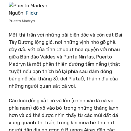
Nguồn:
Flickr
Puerto Madryn
Một thị trấn với những bãi biển dốc và cồn cát Đại
Tây Dương lộng gió, nơi những vịnh nhỏ gồ ghề,
đầy dấu vết của tỉnh Chubut hòa quyện với nhau
giữa Bán đảo Valdes và Punta Ninfas, Puerto
Madryn là một phần thiên đường tắm nắng (thật
tuyệt nếu bạn thích bỏ lại phía sau đám đông
bùng nổ của tháng 3). del Plata!), thánh địa của
những người quan sát cá voi.
Các loài động vật có vú lớn (chính xác là cá voi
phía nam) đổ xô vào bờ trong những tháng lạnh
hơn và có thể được nhìn thấy từ các mũi đất đá
xung quanh thị trấn, trong khi mùa hè thu hút
người dân địa phương ở Buenos Aires đến các