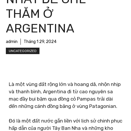
THĂM Ở
ARGENTINA
admin
Tháng 1 29, 2024
UNCATEGORIZED
Là một vùng đất rộng lớn và hoang dã, nhộn nhịp
và thanh bình, Argentina đi từ cao nguyên sa
mạc đầy bụi bặm qua đồng cỏ Pampas trải dài
đến những cánh đồng băng ở vùng Patagonian.
Đó là một đất nước gắn liền với lịch sử chinh phục
hấp dẫn của người Tây Ban Nha và những kho