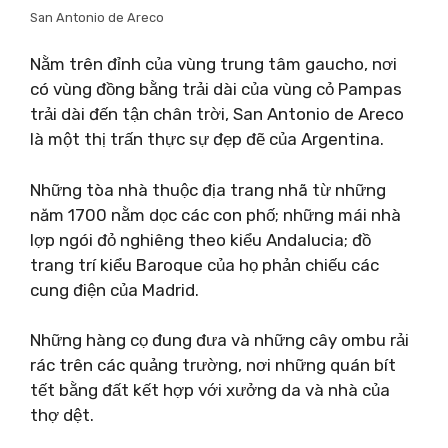
San Antonio de Areco
Nằm trên đỉnh của vùng trung tâm gaucho, nơi
có vùng đồng bằng trải dài của vùng cỏ Pampas
trải dài đến tận chân trời, San Antonio de Areco
là một thị trấn thực sự đẹp đẽ của Argentina.
Những tòa nhà thuộc địa trang nhã từ những
năm 1700 nằm dọc các con phố; những mái nhà
lợp ngói đỏ nghiêng theo kiểu Andalucia; đồ
trang trí kiểu Baroque của họ phản chiếu các
cung điện của Madrid.
Những hàng cọ đung đưa và những cây ombu rải
rác trên các quảng trường, nơi những quán bít
tết bằng đất kết hợp với xưởng da và nhà của
thợ dệt.