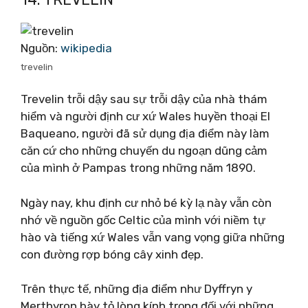
Nguồn:
wikipedia
trevelin
Trevelin trỗi dậy sau sự trỗi dậy của nhà thám
hiểm và người định cư xứ Wales huyền thoại El
Baqueano, người đã sử dụng địa điểm này làm
căn cứ cho những chuyến du ngoạn dũng cảm
của mình ở Pampas trong những năm 1890.
Ngày nay, khu định cư nhỏ bé kỳ lạ này vẫn còn
nhớ về nguồn gốc Celtic của mình với niềm tự
hào và tiếng xứ Wales vẫn vang vọng giữa những
con đường rợp bóng cây xinh đẹp.
Trên thực tế, những địa điểm như Dyffryn y
Merthyron bày tỏ lòng kính trọng đối với những