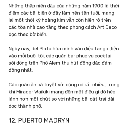
Những thập niên đầu của những năm 1900 là thời
điểm các bãi biển ở đây làm nên tên tuổi, mang
lại một thời kỳ hoàng kim vẫn còn hiện rõ trên
các tòa nhà cao tầng theo phong cách Art Deco
dọc theo bờ biển.
Ngày nay, del Plata hòa mình vào điệu tango điện
vào mỗi buổi tối, các quán bar phục vụ cocktail
sôi động trên Phố Alem thu hút đông đảo đám
đông nhất.
Các quán ăn cá tuyệt vời cũng có rất nhiều, trong
khi Mirador Waikiki mang đến một điều gì đó hẻo
lánh hơn một chút so với những bãi cát trải dài
dọc thành phố.
12. PUERTO MADRYN