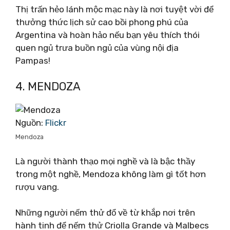
Thị trấn hẻo lánh mộc mạc này là nơi tuyệt vời để
thưởng thức lịch sử cao bồi phong phú của
Argentina và hoàn hảo nếu bạn yêu thích thói
quen ngủ trưa buồn ngủ của vùng nội địa
Pampas!
4. MENDOZA
Nguồn:
Flickr
Mendoza
Là người thành thạo mọi nghề và là bậc thầy
trong một nghề, Mendoza không làm gì tốt hơn
rượu vang.
Những người nếm thử đổ về từ khắp nơi trên
hành tinh để nếm thử Criolla Grande và Malbecs