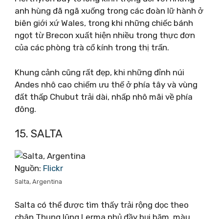
anh hùng đã ngã xuống trong các đoàn lữ hành ở
biên giới xứ Wales, trong khi những chiếc bánh
ngọt từ Brecon xuất hiện nhiều trong thực đơn
của các phòng trà cổ kính trong thị trấn.
Khung cảnh cũng rất đẹp, khi những đỉnh núi
Andes nhô cao chiếm ưu thế ở phía tây và vùng
đất thấp Chubut trải dài, nhấp nhô mãi về phía
đông.
15. SALTA
Nguồn:
Flickr
Salta, Argentina
Salta có thể được tìm thấy trải rộng dọc theo
chân Thung lũng Lerma phủ đầy bụi bặm, màu