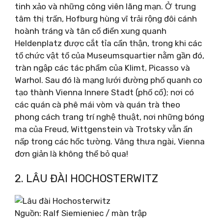
tinh xảo và những công viên lãng mạn. Ở trung
tâm thị trấn, Hofburg hùng vĩ trải rộng đôi cánh
hoành tráng và tân cổ điển xung quanh
Heldenplatz được cắt tỉa cẩn thận, trong khi các
tổ chức vật tổ của Museumsquartier nằm gần đó,
tràn ngập các tác phẩm của Klimt, Picasso và
Warhol. Sau đó là mạng lưới đường phố quanh co
tạo thành Vienna Innere Stadt (phố cổ); nơi có
các quán cà phê mái vòm và quán trà theo
phong cách trang trí nghệ thuật, nơi những bóng
ma của Freud, Wittgenstein và Trotsky vẫn ẩn
nấp trong các hốc tường. Vâng thưa ngài, Vienna
đơn giản là không thể bỏ qua!
2. LÂU ĐÀI HOCHOSTERWITZ
Nguồn: Ralf Siemieniec / màn trập