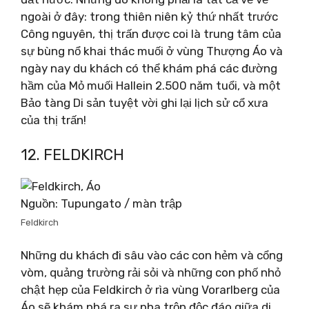
ngoài ở đây: trong thiên niên kỷ thứ nhất trước
Công nguyên, thị trấn được coi là trung tâm của
sự bùng nổ khai thác muối ở vùng Thượng Áo và
ngày nay du khách có thể khám phá các đường
hầm của Mỏ muối Hallein 2.500 năm tuổi, và một
Bảo tàng Di sản tuyệt vời ghi lại lịch sử cổ xưa
của thị trấn!
12. FELDKIRCH
Nguồn: Tupungato / màn trập
Feldkirch
Những du khách đi sâu vào các con hẻm và cổng
vòm, quảng trường rải sỏi và những con phố nhỏ
chật hẹp của Feldkirch ở rìa vùng Vorarlberg của
Áo sẽ khám phá ra sự pha trộn độc đáo giữa di