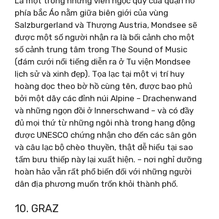
Là một trong những viên ngọc quý của quận hồ
phía bắc Áo nằm giữa biên giới của vùng
Salzburgerland và Thượng Austria, Mondsee sẽ
được một số người nhận ra là bối cảnh cho một
số cảnh trung tâm trong The Sound of Music
(đám cưới nổi tiếng diễn ra ở Tu viện Mondsee
lịch sử và xinh đẹp). Tọa lạc tại một vị trí huy
hoàng dọc theo bờ hồ cùng tên, được bao phủ
bởi một dãy các đỉnh núi Alpine – Drachenwand
và những ngọn đồi ở Innerschwand – và có đầy
đủ mọi thứ từ những ngôi nhà trong hang động
được UNESCO chứng nhận cho đến các sân gôn
và câu lạc bộ chèo thuyền, thật dễ hiểu tại sao
tấm bưu thiếp này lại xuất hiện. – nơi nghỉ dưỡng
hoàn hảo vẫn rất phổ biến đối với những người
dân địa phương muốn trốn khỏi thành phố.
10. GRAZ