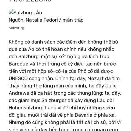
Nguồn: Natalia Fedori / màn trập
Salzburg
Không có danh sách các điểm đến không thể bỏ
qua của Áo có thể hoàn chỉnh nếu không nhắc
đến Salzburg; một sự kết hợp giữa kiến ​​trúc
Baroque và thời trung cổ kỳ diệu tạo nên bước
tiến với một hộp sô-cô-la của Phố cổ đã được
UNESCO công nhận. Chính tại đây, Mozart đã tìm
thấy nàng thơ lãng mạn của mình, tại đây Julie
Andrews đã ca hát trong các thung lũng; tại đây,
các giám mục Salzburger đã xây dựng Lâu đài
Hohensalzburg hùng vĩ để chỉ huy những sườn
đồi giàu muối trải dài về phía Bavaria ở phía xa.
Nhưng đó cũng không phải là tất cả lịch sử, bởi vì
sinh viên giờ đây tiệc tùng trong các quán rượu