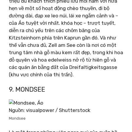
triệu du khách thích phiêu lưu mỗi năm với hứa
hẹn về một số hoạt động chèo thuyền, đi bộ
đường dài, đạp xe leo núi, lái xe ngắm cảnh và –
của Áo tuyệt vời nhất. khóa học – trượt tuyết,
diễn ra chủ yếu trên các chỏm băng của
Kitzsteinhorn phía trên Kaprun gần đó. Và như
thể vẫn chưa đủ, Zell am See còn là nơi có một
trung tâm nhà gỗ màu kem rất đẹp, trong khi hoa
đỗ quyên và hoa edelweiss nở rộ từ hiên gỗ và
các quán ăn bằng đất của Dreifaltigkeitsgasse
(khu vực chính của thị trấn).
9. MONDSEE
Nguồn: visualpower / Shutterstock
Mondsee