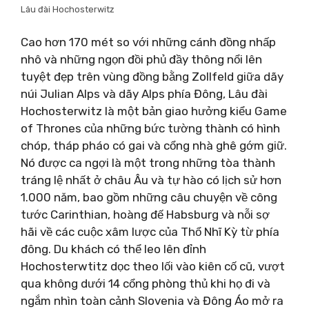
Lâu đài Hochosterwitz
Cao hơn 170 mét so với những cánh đồng nhấp
nhô và những ngọn đồi phủ đầy thông nổi lên
tuyệt đẹp trên vùng đồng bằng Zollfeld giữa dãy
núi Julian Alps và dãy Alps phía Đông, Lâu đài
Hochosterwitz là một bản giao hưởng kiểu Game
of Thrones của những bức tường thành có hình
chóp, tháp pháo có gai và cổng nhà ghê gớm giữ.
Nó được ca ngợi là một trong những tòa thành
tráng lệ nhất ở châu Âu và tự hào có lịch sử hơn
1.000 năm, bao gồm những câu chuyện về công
tước Carinthian, hoàng đế Habsburg và nỗi sợ
hãi về các cuộc xâm lược của Thổ Nhĩ Kỳ từ phía
đông. Du khách có thể leo lên đỉnh
Hochosterwtitz dọc theo lối vào kiên cố cũ, vượt
qua không dưới 14 cổng phòng thủ khi họ đi và
ngắm nhìn toàn cảnh Slovenia và Đông Áo mở ra