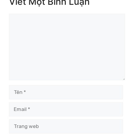
Viết Một Bình Luận
Bình
luận
Tên
Email
Trang
web