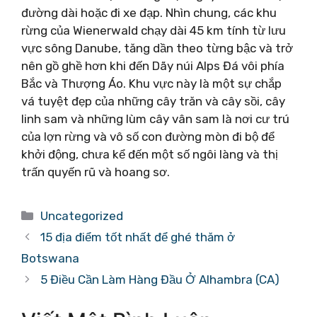
đường dài hoặc đi xe đạp. Nhìn chung, các khu
rừng của Wienerwald chạy dài 45 km tính từ lưu
vực sông Danube, tăng dần theo từng bậc và trở
nên gồ ghề hơn khi đến Dãy núi Alps Đá vôi phía
Bắc và Thượng Áo. Khu vực này là một sự chắp
vá tuyệt đẹp của những cây trăn và cây sồi, cây
linh sam và những lùm cây vân sam là nơi cư trú
của lợn rừng và vô số con đường mòn đi bộ để
khởi động, chưa kể đến một số ngôi làng và thị
trấn quyến rũ và hoang sơ.
Danh
Uncategorized
mục
15 địa điểm tốt nhất để ghé thăm ở
Botswana
5 Điều Cần Làm Hàng Đầu Ở Alhambra (CA)