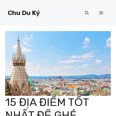
Chuyển
đến
Chu Du Ký
Menu
nội
dung
15 ĐỊA ĐIỂM TỐT
NHẤT ĐỂ GHÉ