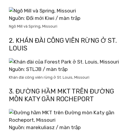
Nguồn: Đổi mới Kiwi / màn trập
Ngõ Mill và Spring, Missouri
2. KHÁN ĐÀI CÔNG VIÊN RỪNG Ở ST.
LOUIS
Nguồn: STLJB / màn trập
Khán đài công viên rừng ở St. Louis, Missouri
3. ĐƯỜNG HẦM MKT TRÊN ĐƯỜNG
MÒN KATY GẦN ROCHEPORT
Nguồn: marekuliasz / màn trập