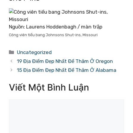
Nguồn: Laurens Hoddenbagh / màn trập
Công viên tiểu bang Johnsons Shut-ins, Missouri
Danh
Uncategorized
mục
19 Địa Điểm Đẹp Nhất Để Thăm Ở Oregon
15 Địa Điểm Đẹp Nhất Để Thăm Ở Alabama
Viết Một Bình Luận
Bình
luận