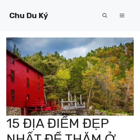
Chuyển
đến
Chu Du Ký
Menu
nội
dung
15 ĐỊA ĐIỂM ĐẸP
NHẤT ĐỂ THĂM Ở