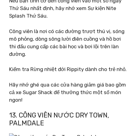
Nếu bạn tình cờ đến công viên vào một số ngày
Thứ Sáu nhất định, hãy nhớ xem Sự kiện Nite
Splash Thứ Sáu.
Công viên là nơi có các đường trượt thú vị, sóng
mô phỏng, dòng sông lười điên cuồng và hồ bơi
thi đấu cung cấp các bài học và bơi lội trên làn
đường.
Kiểm tra Rừng nhiệt đới Rippity dành cho trẻ nhỏ.
Hãy nhớ ghé qua các cửa hàng giảm giá bao gồm
cả xe Sugar Shack để thưởng thức một số món
ngon!
13. CÔNG VIÊN NƯỚC DRY TOWN,
PALMDALE