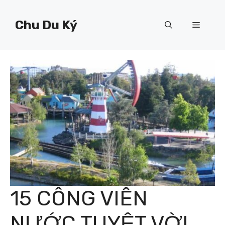
Chuyển
đến
Chu Du Ký
Menu
nội
dung
15 CÔNG VIÊN
NƯỚC TUYỆT VỜI