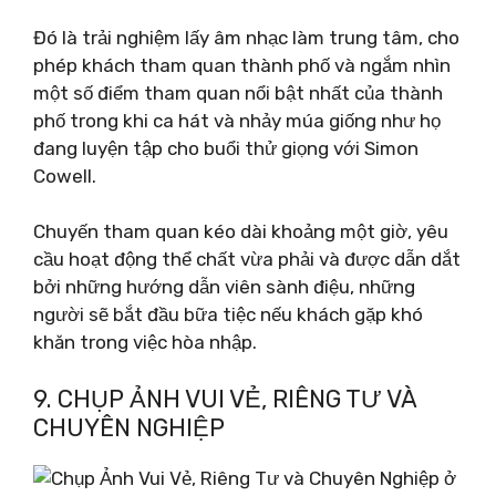
Đó là trải nghiệm lấy âm nhạc làm trung tâm, cho
phép khách tham quan thành phố và ngắm nhìn
một số điểm tham quan nổi bật nhất của thành
phố trong khi ca hát và nhảy múa giống như họ
đang luyện tập cho buổi thử giọng với Simon
Cowell.
Chuyến tham quan kéo dài khoảng một giờ, yêu
cầu hoạt động thể chất vừa phải và được dẫn dắt
bởi những hướng dẫn viên sành điệu, những
người sẽ bắt đầu bữa tiệc nếu khách gặp khó
khăn trong việc hòa nhập.
9. CHỤP ẢNH VUI VẺ, RIÊNG TƯ VÀ
CHUYÊN NGHIỆP