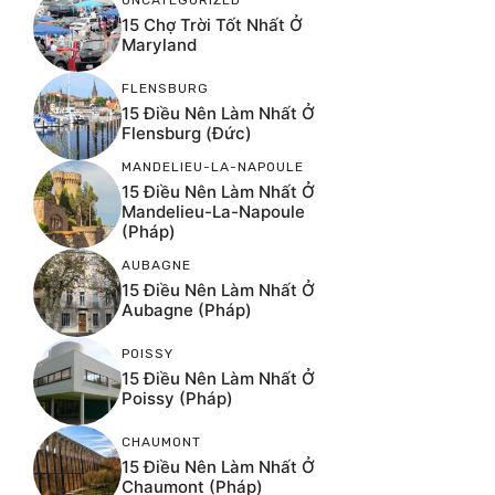
UNCATEGORIZED
15 Chợ Trời Tốt Nhất Ở
Maryland
FLENSBURG
15 Điều Nên Làm Nhất Ở
Flensburg (Đức)
MANDELIEU-LA-NAPOULE
15 Điều Nên Làm Nhất Ở
Mandelieu-La-Napoule
(Pháp)
AUBAGNE
15 Điều Nên Làm Nhất Ở
Aubagne (Pháp)
POISSY
15 Điều Nên Làm Nhất Ở
Poissy (Pháp)
CHAUMONT
15 Điều Nên Làm Nhất Ở
Chaumont (Pháp)