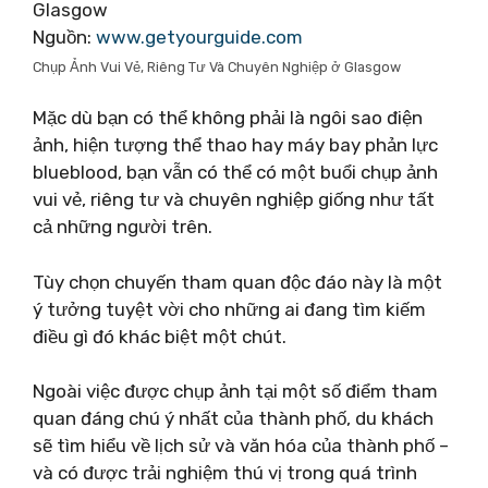
Nguồn:
www.getyourguide.com
Chụp Ảnh Vui Vẻ, Riêng Tư Và Chuyên Nghiệp ở Glasgow
Mặc dù bạn có thể không phải là ngôi sao điện
ảnh, hiện tượng thể thao hay máy bay phản lực
blueblood, bạn vẫn có thể có một buổi chụp ảnh
vui vẻ, riêng tư và chuyên nghiệp giống như tất
cả những người trên.
Tùy chọn chuyến tham quan độc đáo này là một
ý tưởng tuyệt vời cho những ai đang tìm kiếm
điều gì đó khác biệt một chút.
Ngoài việc được chụp ảnh tại một số điểm tham
quan đáng chú ý nhất của thành phố, du khách
sẽ tìm hiểu về lịch sử và văn hóa của thành phố –
và có được trải nghiệm thú vị trong quá trình