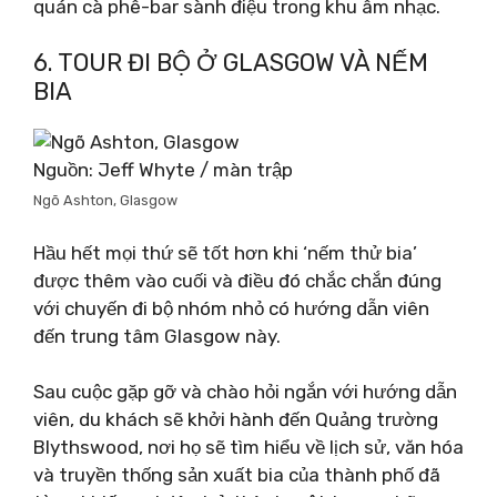
quán cà phê-bar sành điệu trong khu âm nhạc.
6. TOUR ĐI BỘ Ở GLASGOW VÀ NẾM
BIA
Nguồn: Jeff Whyte / màn trập
Ngõ Ashton, Glasgow
Hầu hết mọi thứ sẽ tốt hơn khi ‘nếm thử bia’
được thêm vào cuối và điều đó chắc chắn đúng
với chuyến đi bộ nhóm nhỏ có hướng dẫn viên
đến trung tâm Glasgow này.
Sau cuộc gặp gỡ và chào hỏi ngắn với hướng dẫn
viên, du khách sẽ khởi hành đến Quảng trường
Blythswood, nơi họ sẽ tìm hiểu về lịch sử, văn hóa
và truyền thống sản xuất bia của thành phố đã