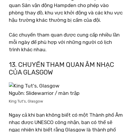
quan Sân vận động Hampden cho phép vào
phòng thay đồ, khu vực khởi động và các khu vực
hậu trường khác thường bị cấm của đội.
Các chuyến tham quan được cung cấp nhiều lần
mỗi ngày để phù hợp với những người có lịch
trình khác nhau.
13. CHUYẾN THAM QUAN ÂM NHẠC
CỦA GLASGOW
Nguồn: Slidewarrior / màn trập
King Tut’s, Glasgow
Ngay cả khi bạn không biết có một Thành phố Âm
nhạc được UNESCO công nhận, bạn có thể sẽ
ngạc nhiên khi biết rằng Glasgow là thành phố