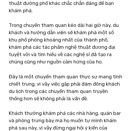
thuật đường phố khác chắc chắn đáng để bạn
khám phá.
Trong chuyến tham quan kéo dài hai giờ này, du
khách và hướng dẫn viên sẽ khám phá một số
khu phố phóng khoáng nhất của thành phố,
khám phá các tác phẩm nghệ thuật đương đại
tuyệt vời và tìm hiểu về các nghệ sĩ đã tạo ra
chúng cũng như nguồn cảm hứng của họ.
Đây là một chuyến tham quan thực sự mang tính
chiết trung, vì vậy việc gặp phải đám đông khách
du lịch trong các chuyến tham quan truyền
thống hơn sẽ không phải là vấn đề.
Khách thường khám phá các nhà hàng, quán bar
và phòng trưng bày mà họ muốn tự mình khám
phá sau này, vì vậy đừng ngại hỏi ý kiến ​​​​của