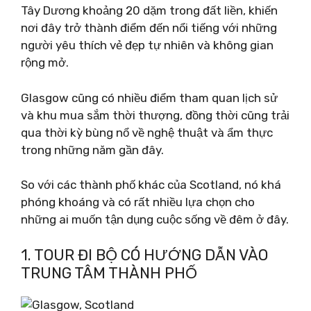
Tây Dương khoảng 20 dặm trong đất liền, khiến
nơi đây trở thành điểm đến nổi tiếng với những
người yêu thích vẻ đẹp tự nhiên và không gian
rộng mở.
Glasgow cũng có nhiều điểm tham quan lịch sử
và khu mua sắm thời thượng, đồng thời cũng trải
qua thời kỳ bùng nổ về nghệ thuật và ẩm thực
trong những năm gần đây.
So với các thành phố khác của Scotland, nó khá
phóng khoáng và có rất nhiều lựa chọn cho
những ai muốn tận dụng cuộc sống về đêm ở đây.
1. TOUR ĐI BỘ CÓ HƯỚNG DẪN VÀO
TRUNG TÂM THÀNH PHỐ