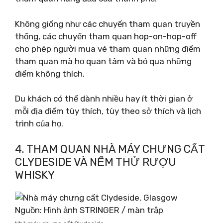
Không giống như các chuyến tham quan truyền
thống, các chuyến tham quan hop-on-hop-off
cho phép người mua vé tham quan những điểm
tham quan mà họ quan tâm và bỏ qua những
điểm không thích.
Du khách có thể dành nhiều hay ít thời gian ở
mỗi địa điểm tùy thích, tùy theo sở thích và lịch
trình của họ.
4. THAM QUAN NHÀ MÁY CHƯNG CẤT
CLYDESIDE VÀ NẾM THỬ RƯỢU
WHISKY
Nguồn: Hình ảnh STRINGER / màn trập