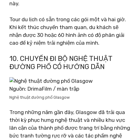
này.
Tour du lịch có sẵn trong các gói một và hai giờ.
Khi kết thúc chuyến tham quan, du khách sẽ
nhận được 30 hoặc 60 hình ảnh có độ phân giải
cao để kỷ niệm trải nghiệm của mình.
10. CHUYẾN ĐI BỘ NGHỆ THUẬT
ĐƯỜNG PHỐ CÓ HƯỚNG DẪN
Nguồn: DrimaFilm / màn trập
Nghệ thuật đường phố Glasgow
Trong những năm gần đây, Glasgow đã trải qua
thời kỳ phục hưng nghệ thuật và nhiều khu vực
lân cận của thành phố được trang trí bằng những
bức tranh tường rực rỡ và các tác phẩm nghệ