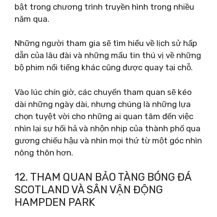
bật trong chương trình truyền hình trong nhiều
năm qua.
Những người tham gia sẽ tìm hiểu về lịch sử hấp
dẫn của lâu đài và những mẩu tin thú vị về những
bộ phim nổi tiếng khác cũng được quay tại chỗ.
Vào lúc chín giờ, các chuyến tham quan sẽ kéo
dài những ngày dài, nhưng chúng là những lựa
chọn tuyệt vời cho những ai quan tâm đến việc
nhìn lại sự hối hả và nhộn nhịp của thành phố qua
gương chiếu hậu và nhìn mọi thứ từ một góc nhìn
nông thôn hơn.
12. THAM QUAN BẢO TÀNG BÓNG ĐÁ
SCOTLAND VÀ SÂN VẬN ĐỘNG
HAMPDEN PARK