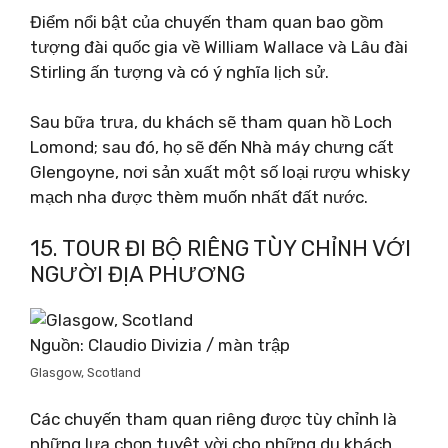
Điểm nổi bật của chuyến tham quan bao gồm
tượng đài quốc gia về William Wallace và Lâu đài
Stirling ấn tượng và có ý nghĩa lịch sử.
Sau bữa trưa, du khách sẽ tham quan hồ Loch
Lomond; sau đó, họ sẽ đến Nhà máy chưng cất
Glengoyne, nơi sản xuất một số loại rượu whisky
mạch nha được thèm muốn nhất đất nước.
15. TOUR ĐI BỘ RIÊNG TÙY CHỈNH VỚI
NGƯỜI ĐỊA PHƯƠNG
Nguồn: Claudio Divizia / màn trập
Glasgow, Scotland
Các chuyến tham quan riêng được tùy chỉnh là
những lựa chọn tuyệt vời cho những du khách