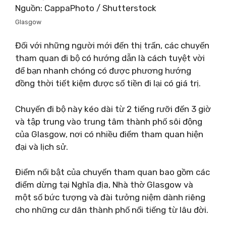
Nguồn: CappaPhoto / Shutterstock
Glasgow
Đối với những người mới đến thị trấn, các chuyến
tham quan đi bộ có hướng dẫn là cách tuyệt vời
để bạn nhanh chóng có được phương hướng
đồng thời tiết kiệm được số tiền đi lại có giá trị.
Chuyến đi bộ này kéo dài từ 2 tiếng rưỡi đến 3 giờ
và tập trung vào trung tâm thành phố sôi động
của Glasgow, nơi có nhiều điểm tham quan hiện
đại và lịch sử.
Điểm nổi bật của chuyến tham quan bao gồm các
điểm dừng tại Nghĩa địa, Nhà thờ Glasgow và
một số bức tượng và đài tưởng niệm dành riêng
cho những cư dân thành phố nổi tiếng từ lâu đời.