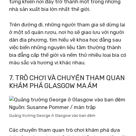
từng khiến nơi đây trở thành một trong những
nhà sản xuất bia lớn nhất thế giới.
Trên đường đi, những người tham gia sẽ dừng lại
ở một số quán rượu, nơi họ sẽ giao lưu với người
dân địa phương, tìm hiểu về khoa học đằng sau
việc biến những nguyên liệu tầm thường thành
bia đẳng cấp thế giới và nếm thử nhiều loại bia có
màu sắc và hương vị khác nhau.
7. TRÒ CHƠI VÀ CHUYẾN THAM QUAN
KHÁM PHÁ GLASGOW MA ÁM
Nguồn: Susanne Pommer / màn trập
Quảng trường George ở Glasgow vào ban đêm
Các chuyến tham quan trò chơi khám phá dựa