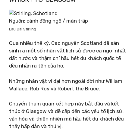
Nguồn: cánh đồng ngô / màn trập
Lâu Đài Stirling
Qua nhiều thế kỷ, Cao nguyên Scotland đã sản
sinh ra một số nhân vật lịch sử được ca ngợi nhất
đất nước và thậm chí hầu hết du khách quốc tế
đều nhận ra tên của họ.
Những nhân vật vĩ đại hơn ngoài đời như William
Wallace, Rob Roy và Robert the Bruce.
Chuyến tham quan kết hợp này bắt đầu và kết
thúc ở Glasgow và đề cập đến các yếu tố lịch sử,
văn hóa và thiên nhiên mà hầu hết du khách đều
thấy hấp dẫn và thú vị.