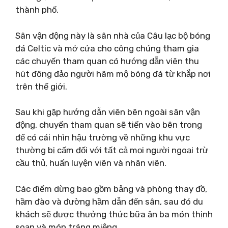
thành phố.
Sân vận động này là sân nhà của Câu lạc bộ bóng
đá Celtic và mở cửa cho công chúng tham gia
các chuyến tham quan có hướng dẫn viên thu
hút đông đảo người hâm mộ bóng đá từ khắp nơi
trên thế giới.
Sau khi gặp hướng dẫn viên bên ngoài sân vận
động, chuyến tham quan sẽ tiến vào bên trong
để có cái nhìn hậu trường về những khu vực
thường bị cấm đối với tất cả mọi người ngoại trừ
cầu thủ, huấn luyện viên và nhân viên.
Các điểm dừng bao gồm bảng và phòng thay đồ,
hầm đào và đường hầm dẫn đến sân, sau đó du
khách sẽ được thưởng thức bữa ăn ba món thịnh
soạn và món tráng miệng.