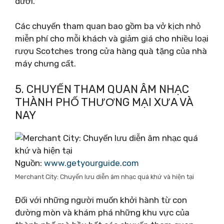
dưới.
Các chuyến tham quan bao gồm ba vở kịch nhỏ
miễn phí cho mỗi khách và giảm giá cho nhiều loại
rượu Scotches trong cửa hàng quà tặng của nhà
máy chưng cất.
5. CHUYẾN THAM QUAN ÂM NHẠC
THÀNH PHỐ THƯƠNG MẠI XƯA VÀ
NAY
Nguồn:
www.getyourguide.com
Merchant City: Chuyến lưu diễn âm nhạc quá khứ và hiện tại
Đối với những người muốn khởi hành từ con
đường mòn và khám phá những khu vực của