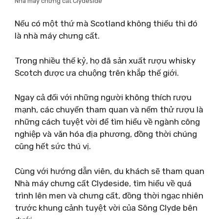
Nhà máy chưng cất Clydeside
Nếu có một thứ mà Scotland không thiếu thì đó
là nhà máy chưng cất.
Trong nhiều thế kỷ, họ đã sản xuất rượu whisky
Scotch được ưa chuộng trên khắp thế giới.
Ngay cả đối với những người không thích rượu
mạnh, các chuyến tham quan và nếm thử rượu là
những cách tuyệt vời để tìm hiểu về ngành công
nghiệp và văn hóa địa phương, đồng thời chúng
cũng hết sức thú vị.
Cùng với hướng dẫn viên, du khách sẽ tham quan
Nhà máy chưng cất Clydeside, tìm hiểu về quá
trình lên men và chưng cất, đồng thời ngạc nhiên
trước khung cảnh tuyệt vời của Sông Clyde bên