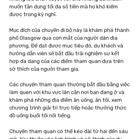
muốn tận dụng tối đa số tiền mà họ khó kiếm
được trong kỳ nghỉ.
Mục đích của chuyến đi bộ này là khám phá thành
phố Glasgow qua con mắt của người dân địa
phương. Để đạt được mục tiêu đó, du khách và
hướng dẫn viên sẽ bắt đầu trải nghiệm sự kết
hợp đa dạng của các điểm tham quan dựa trên
sở thích của người tham gia.
Các chuyến tham quan thường bắt đầu bằng việc
làm quen với khu vực lân cận nơi bạn đang ở và
khám phá những địa điểm ăn uống, ăn tối, xem
chương trình giải trí trực tiếp hoặc thưởng thức
đồ uống buổi tối nổi tiếng.
Chuyến tham quan có thể kéo dài từ hai đến sáu
giờ, tùy thuộc vào lịch trình và sở thích của du