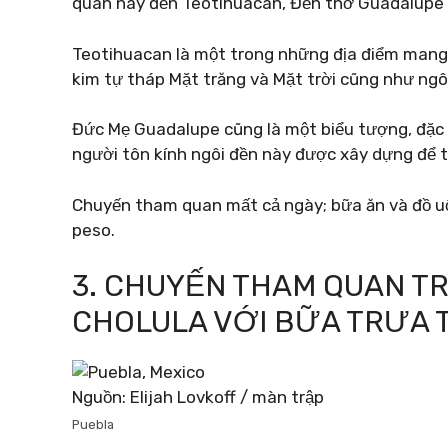
quan này đến Teotihuacan, Đền thờ Guadalupe v
Teotihuacan là một trong những địa điểm mang
kim tự tháp Mặt trăng và Mặt trời cũng như ngô
Đức Mẹ Guadalupe cũng là một biểu tượng, đặc 
người tôn kính ngôi đền này được xây dựng để t
Chuyến tham quan mất cả ngày; bữa ăn và đồ 
peso.
3. CHUYẾN THAM QUAN T
CHOLULA VỚI BỮA TRƯA 
Nguồn: Elijah Lovkoff / màn trập
Puebla