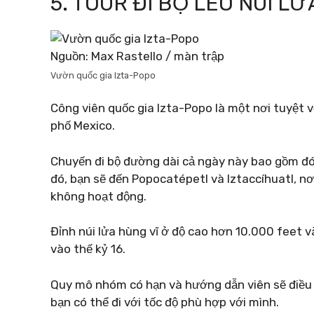
5. TOUR ĐI BỘ LEO NÚI L
Nguồn: Max Rastello / màn trập
Vườn quốc gia Izta-Popo
Công viên quốc gia Izta-Popo là một nơi tuyệt 
phố Mexico.
Chuyến đi bộ đường dài cả ngày này bao gồm đó
đó, bạn sẽ đến Popocatépetl và Iztaccíhuatl, nơ
không hoạt động.
Đỉnh núi lửa hùng vĩ ở độ cao hơn 10.000 feet 
vào thế kỷ 16.
Quy mô nhóm có hạn và hướng dẫn viên sẽ điều 
bạn có thể đi với tốc độ phù hợp với mình.