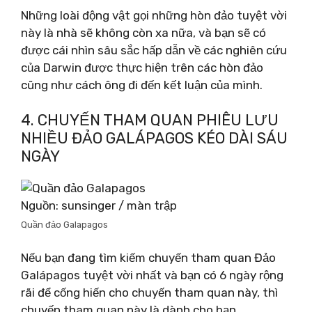
Những loài động vật gọi những hòn đảo tuyệt vời
này là nhà sẽ không còn xa nữa, và bạn sẽ có
được cái nhìn sâu sắc hấp dẫn về các nghiên cứu
của Darwin được thực hiện trên các hòn đảo
cũng như cách ông đi đến kết luận của mình.
4. CHUYẾN THAM QUAN PHIÊU LƯU
NHIỀU ĐẢO GALÁPAGOS KÉO DÀI SÁU
NGÀY
Nguồn: sunsinger / màn trập
Quần đảo Galapagos
Nếu bạn đang tìm kiếm chuyến tham quan Đảo
Galápagos tuyệt vời nhất và bạn có 6 ngày rộng
rãi để cống hiến cho chuyến tham quan này, thì
chuyến tham quan này là dành cho bạn.