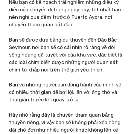
Nếu bạn có kế hoạch trải nghiệm những điều kỳ
diệu của chuyến đi trong ngày này, tốt nhất bạn
nên nghỉ qua đêm trước ở Puerto Ayora, nơi
chuyến tham quan bắt đầu.
Bạn sẽ được đưa bằng du thuyền đến Đảo Bắc
Seymour, nơi bạn sẽ có cái nhìn rõ ràng về đời
sống hoang dã tuyệt vời của khu vực, đặc biệt là
các loài chim biển được những người quan sát
chim từ khắp nơi trên thế giới yêu thích.
Bạn và những người bạn đồng hành của mình sẽ
có nhiều thời gian để bơi lội, lặn với ống thở và
thư giãn trước khi quay trở lại.
Hãy nhớ rằng đây là chuyến tham quan bằng
thuyền riêng, vì vậy bạn sẽ không phải xếp hàng
dài chờ đợi như nhiều người khác không lên kế