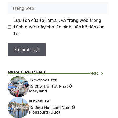
Trang
web
Lưu tên của tôi, email, và trang web trong
trình duyệt này cho lần bình luận kế tiếp của
tôi.
MOST RECENT
More
UNCATEGORIZED
15 Chợ Trời Tốt Nhất Ở
Maryland
FLENSBURG
15 Điều Nên Làm Nhất Ở
Flensburg (Đức)