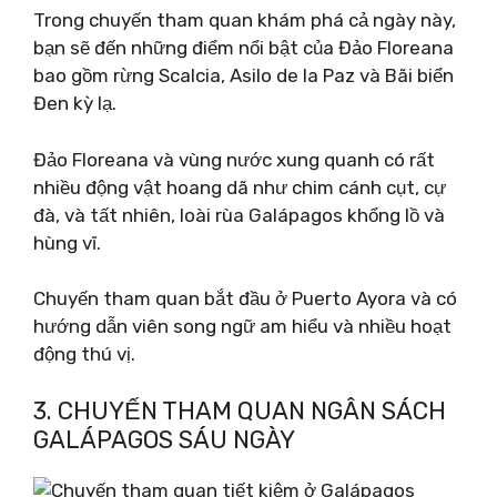
Trong chuyến tham quan khám phá cả ngày này,
bạn sẽ đến những điểm nổi bật của Đảo Floreana
bao gồm rừng Scalcia, Asilo de la Paz và Bãi biển
Đen kỳ lạ.
Đảo Floreana và vùng nước xung quanh có rất
nhiều động vật hoang dã như chim cánh cụt, cự
đà, và tất nhiên, loài rùa Galápagos khổng lồ và
hùng vĩ.
Chuyến tham quan bắt đầu ở Puerto Ayora và có
hướng dẫn viên song ngữ am hiểu và nhiều hoạt
động thú vị.
3. CHUYẾN THAM QUAN NGÂN SÁCH
GALÁPAGOS SÁU NGÀY