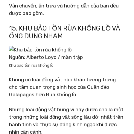
Vận chuyển, ăn trưa và hướng dẫn của bạn đều
được bao gồm.
15. KHU BẢO TỒN RÙA KHỔNG LỒ VÀ
ỐNG DUNG NHAM
Nguồn: Alberto Loyo / màn trập
Khu bảo tồn rùa khổng lồ
Không có loài động vật nào khác tượng trưng
cho tầm quan trọng sinh học của Quần đảo
Galápagos hơn Rùa khổng lồ.
Những loài động vật hùng vĩ này được cho là một
trong những loài động vật sống lâu đời nhất trên
hành tinh và thực sự đáng kinh ngạc khi được
nhìn cận cảnh.