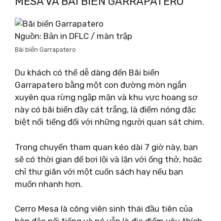
MESA VÀ BÃI BIỂN GARRAPATERO
Nguồn: Bản in DFLC / màn trập
Bãi biển Garrapatero
Du khách có thể dễ dàng đến Bãi biển
Garrapatero bằng một con đường mòn ngắn
xuyên qua rừng ngập mặn và khu vực hoang sơ
này có bãi biển đầy cát trắng, là điểm nóng đặc
biệt nổi tiếng đối với những người quan sát chim.
Trong chuyến tham quan kéo dài 7 giờ này, bạn
sẽ có thời gian để bơi lội và lặn với ống thở, hoặc
chỉ thư giãn với một cuốn sách hay nếu bạn
muốn nhanh hơn.
Cerro Mesa là công viên sinh thái đầu tiên của