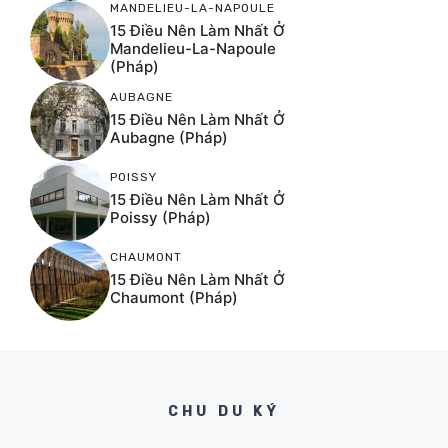
MANDELIEU-LA-NAPOULE
15 Điều Nên Làm Nhất Ở
Mandelieu-La-Napoule
(Pháp)
AUBAGNE
15 Điều Nên Làm Nhất Ở
Aubagne (Pháp)
POISSY
15 Điều Nên Làm Nhất Ở
Poissy (Pháp)
CHAUMONT
15 Điều Nên Làm Nhất Ở
Chaumont (Pháp)
CHU DU KÝ