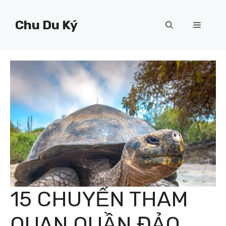
Chuyển
đến
Chu Du Ký
Menu
nội
dung
15 CHUYẾN THAM
QUAN QUẦN ĐẢO