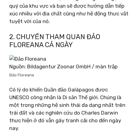
quý của khu vực và bạn sẽ được hướng dẫn tiếp
xúc nhiều với địa chất cũng như hệ động thực vật
tuyệt vời của nó.
2. CHUYẾN THAM QUAN ĐẢO
FLOREANA CẢ NGÀY
Nguồn: Bildagentur Zoonar GmbH / màn trập
Đảo Floreana
Có lý do khiến Quần đảo Galápagos được
UNESCO công nhận là Di sản Thế giới. Chúng là
một trong những hệ sinh thái đa dạng nhất trên
trái đất và các nghiên cứu do Charles Darwin
thực hiện ở đó vẫn gây tranh cãi cho đến ngày
nay.