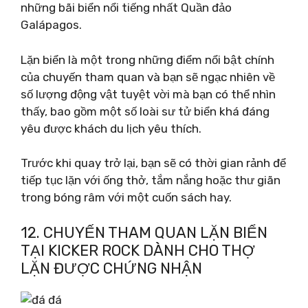
những bãi biển nổi tiếng nhất Quần đảo
Galápagos.
Lặn biển là một trong những điểm nổi bật chính
của chuyến tham quan và bạn sẽ ngạc nhiên về
số lượng động vật tuyệt vời mà bạn có thể nhìn
thấy, bao gồm một số loài sư tử biển khá đáng
yêu được khách du lịch yêu thích.
Trước khi quay trở lại, bạn sẽ có thời gian rảnh để
tiếp tục lặn với ống thở, tắm nắng hoặc thư giãn
trong bóng râm với một cuốn sách hay.
12. CHUYẾN THAM QUAN LẶN BIỂN
TẠI KICKER ROCK DÀNH CHO THỢ
LẶN ĐƯỢC CHỨNG NHẬN