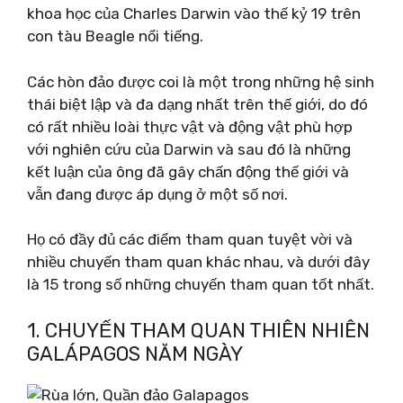
khoa học của Charles Darwin vào thế kỷ 19 trên
con tàu Beagle nổi tiếng.
Các hòn đảo được coi là một trong những hệ sinh
thái biệt lập và đa dạng nhất trên thế giới, do đó
có rất nhiều loài thực vật và động vật phù hợp
với nghiên cứu của Darwin và sau đó là những
kết luận của ông đã gây chấn động thế giới và
vẫn đang được áp dụng ở một số nơi.
Họ có đầy đủ các điểm tham quan tuyệt vời và
nhiều chuyến tham quan khác nhau, và dưới đây
là 15 trong số những chuyến tham quan tốt nhất.
1. CHUYẾN THAM QUAN THIÊN NHIÊN
GALÁPAGOS NĂM NGÀY