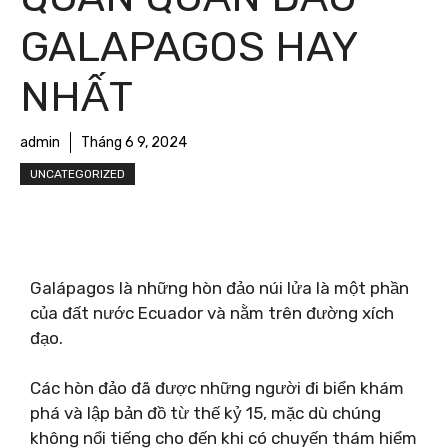
GALAPAGOS HAY
NHẤT
admin
Tháng 6 9, 2024
UNCATEGORIZED
Galápagos là những hòn đảo núi lửa là một phần
của đất nước Ecuador và nằm trên đường xích
đạo.
Các hòn đảo đã được những người đi biển khám
phá và lập bản đồ từ thế kỷ 15, mặc dù chúng
không nổi tiếng cho đến khi có chuyến thám hiểm