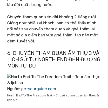
lâu đời nhất trong nước.
Chuyến tham quan kéo dài khoảng 2 tiếng rưỡi.
Giống như nhiều vị khách, bạn có thể thấy mình
nổi bật sau chuyến tham quan và ghé thăm lại
một số địa điểm bạn vừa ghé thăm, tạo nên một
đêm tuyệt vời.
6. CHUYẾN THAM QUAN ẨM THỰC VÀ
LỊCH SỬ TỪ NORTH END ĐẾN ĐƯỜNG
MÒN TỰ DO
Nguồn:
getyourguide.com
North End To The Freedom Trail – Chuyến tham quan ẩm thực &
lịch sử