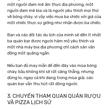
một người đam mê ẩm thực địa phương, một
người đam mê bia và là người yêu thích mọi thứ
về bóng chày, vì vậy việc mua ba chiếc với giá của
một chiếc thực sự giống như nhận được ba chiếc.
Bạn và các đối tác du lịch của mình sẽ đến ít nhất
ba quán bar được người hâm mộ yêu thích và
một nhà máy bia địa phương chỉ cách sân vận
động một quãng ngắn.
Nếu bạn đủ may mắn để đến đây vào mùa bóng
chày, bầu không khí sẽ rất căng thẳng, nhưng
đừng lo, ngay cả khi đang trong mùa giải, các
quán bar vẫn thu hút rất đông người.
3. CHUYẾN THAM QUAN QUÁN RƯỢU
VÀ PIZZA LỊCH SỬ