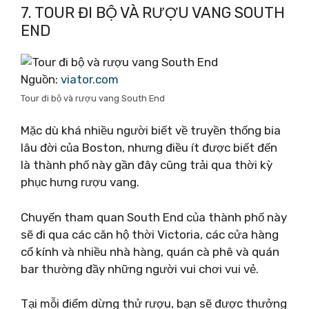
7. TOUR ĐI BỘ VÀ RƯỢU VANG SOUTH
END
Nguồn:
viator.com
Tour đi bộ và rượu vang South End
Mặc dù khá nhiều người biết về truyền thống bia
lâu đời của Boston, nhưng điều ít được biết đến
là thành phố này gần đây cũng trải qua thời kỳ
phục hưng rượu vang.
Chuyến tham quan South End của thành phố này
sẽ đi qua các căn hộ thời Victoria, các cửa hàng
cổ kính và nhiều nhà hàng, quán cà phê và quán
bar thường đầy những người vui chơi vui vẻ.
Tại mỗi điểm dừng thử rượu, bạn sẽ được thưởng