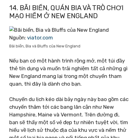
14. BÃI BIỂN, QUÁN BIA VÀ TRÒ CHƠI
MẠO HIỂM Ở NEW ENGLAND
Nguồn:
viator.com
Bãi biển, Bia và Bluffs của New England
Nếu bạn có một hành trình rộng mở, một túi đầy
thẻ tín dụng và muốn trải nghiệm tất cả những gì
New England mang lại trong một chuyến tham
quan, thì đây là dành cho bạn.
Chuyến du lịch kéo dài bảy ngày này bao gồm các
chuyến thăm tới các bang lân cận như New
Hampshire, Maine và Vermont. Trên đường đi,
bạn sẽ thấy một số vẻ đẹp tự nhiên tuyệt vời, tìm
hiểu về lịch sử thuộc địa của khu vực và nếm thử
một số loại bia ngon và nổi tiếng nhất của khu