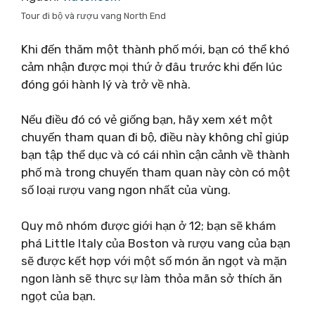
Tour đi bộ và rượu vang North End
Khi đến thăm một thành phố mới, bạn có thể khó
cảm nhận được mọi thứ ở đâu trước khi đến lúc
đóng gói hành lý và trở về nhà.
Nếu điều đó có vẻ giống bạn, hãy xem xét một
chuyến tham quan đi bộ, điều này không chỉ giúp
bạn tập thể dục và có cái nhìn cận cảnh về thành
phố mà trong chuyến tham quan này còn có một
số loại rượu vang ngon nhất của vùng.
Quy mô nhóm được giới hạn ở 12; bạn sẽ khám
phá Little Italy của Boston và rượu vang của bạn
sẽ được kết hợp với một số món ăn ngọt và mặn
ngon lành sẽ thực sự làm thỏa mãn sở thích ăn
ngọt của bạn.