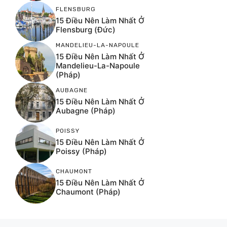
FLENSBURG
15 Điều Nên Làm Nhất Ở
Flensburg (Đức)
MANDELIEU-LA-NAPOULE
15 Điều Nên Làm Nhất Ở
Mandelieu-La-Napoule
(Pháp)
AUBAGNE
15 Điều Nên Làm Nhất Ở
Aubagne (Pháp)
POISSY
15 Điều Nên Làm Nhất Ở
Poissy (Pháp)
CHAUMONT
15 Điều Nên Làm Nhất Ở
Chaumont (Pháp)