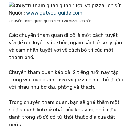
Nguồn:
www.getyourguide.com
Chuyến tham quan quán rượu và pizza lịch sử
Các chuyến tham quan đi bộ là một cách tuyệt
vời để rèn luyện sức khỏe, ngắm cảnh ở cự ly gần
và cảm nhận tuyệt vời về cách bố trí của một
thành phố.
Chuyến tham quan kéo dài 2 tiếng rưỡi này tập
trung vào các quán rượu và pizza – hai thứ đi đôi
với nhau như bơ đậu phộng và thạch.
Trong chuyến tham quan, bạn sẽ ghé thăm một
số địa danh lịch sử nhất của khu vực, nhiều địa
danh trong số đó có từ thời thuộc địa của đất
nước.