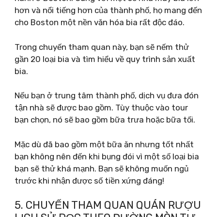
hơn và nổi tiếng hơn của thành phố, họ mang đến
cho Boston một nền văn hóa bia rất độc đáo.
Trong chuyến tham quan này, bạn sẽ nếm thử
gần 20 loại bia và tìm hiểu về quy trình sản xuất
bia.
Nếu bạn ở trung tâm thành phố, dịch vụ đưa đón
tận nhà sẽ được bao gồm. Tùy thuộc vào tour
bạn chọn, nó sẽ bao gồm bữa trưa hoặc bữa tối.
Mặc dù đã bao gồm một bữa ăn nhưng tốt nhất
bạn không nên đến khi bụng đói vì một số loại bia
bạn sẽ thử khá mạnh. Bạn sẽ không muốn ngủ
trước khi nhận được số tiền xứng đáng!
5. CHUYẾN THAM QUAN QUÁN RƯỢU