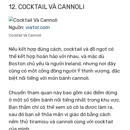
12. COCKTAIL VÀ CANNOLI
Nguồn:
viator.com
Cocktail Và Cannoli
Nếu kết hợp đúng cách, cocktail và đồ ngọt có
thể kết hợp hoàn hảo với nhau, và mặc dù
Boston chủ yếu là người Ireland, nhưng nơi đây
cũng có một cộng đồng người Ý thịnh vượng, đặc
biệt nổi tiếng với món bánh cannoli.
Chuyến tham quan này bao gồm các điểm dừng
ở một số tiệm bánh nổi tiếng nhất trong khu vực.
Bạn thậm chí có thể xem sô cô la được làm ra,
sau đó bạn sẽ thỏa mãn vị giác đó bằng cách
nếm thử tiramisu và cannoli cùng với cocktail
của mình.