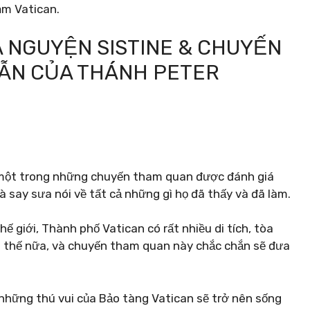
ăm Vatican.
À NGUYỆN SISTINE & CHUYẾN
ẪN CỦA THÁNH PETER
à một trong những chuyến tham quan được đánh giá
à say sưa nói về tất cả những gì họ đã thấy và đã làm.
ế giới, Thành phố Vatican có rất nhiều di tích, tòa
 thế nữa, và chuyến tham quan này chắc chắn sẽ đưa
những thú vui của Bảo tàng Vatican sẽ trở nên sống