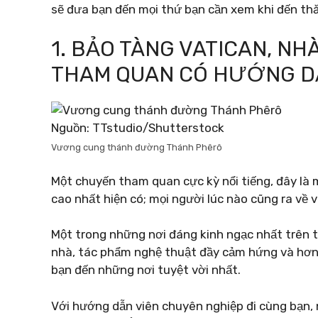
sẽ đưa bạn đến mọi thứ bạn cần xem khi đến th
1. BẢO TÀNG VATICAN, NH
THAM QUAN CÓ HƯỚNG D
Nguồn: TTstudio/Shutterstock
Vương cung thánh đường Thánh Phêrô
Một chuyến tham quan cực kỳ nổi tiếng, đây l
cao nhất hiện có; mọi người lúc nào cũng ra về v
Một trong những nơi đáng kinh ngạc nhất trên th
nhà, tác phẩm nghệ thuật đầy cảm hứng và hơn
bạn đến những nơi tuyệt vời nhất.
Với hướng dẫn viên chuyên nghiệp đi cùng bạn, 