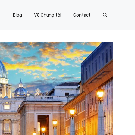
e
Blog
Về Chúng tôi
Contact