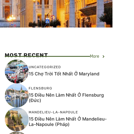
MOST RECENT
More
UNCATEGORIZED
15 Chợ Trời Tốt Nhất Ở Maryland
FLENSBURG
15 Điều Nên Làm Nhất Ở Flensburg
(Đức)
MANDELIEU-LA-NAPOULE
15 Điều Nên Làm Nhất Ở Mandelieu-
La-Napoule (Pháp)