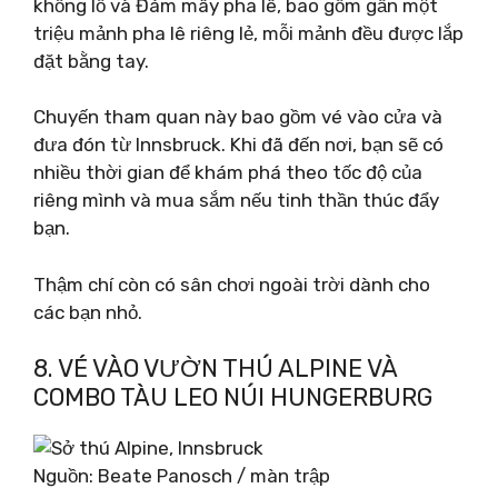
khổng lồ và Đám mây pha lê, bao gồm gần một
triệu mảnh pha lê riêng lẻ, mỗi mảnh đều được lắp
đặt bằng tay.
Chuyến tham quan này bao gồm vé vào cửa và
đưa đón từ Innsbruck. Khi đã đến nơi, bạn sẽ có
nhiều thời gian để khám phá theo tốc độ của
riêng mình và mua sắm nếu tinh thần thúc đẩy
bạn.
Thậm chí còn có sân chơi ngoài trời dành cho
các bạn nhỏ.
8. VÉ VÀO VƯỜN THÚ ALPINE VÀ
COMBO TÀU LEO ​​NÚI HUNGERBURG
Nguồn: Beate Panosch / màn trập