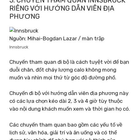
5. CHUYẾN THAM QUAN INNSBRUCK
RIÊNG VỚI HƯỚNG DẪN VIÊN ĐỊA
PHƯƠNG
Nguồn: Mihai-Bogdan Lazar / màn trập
Innsbruck
Chuyến tham quan đi bộ là cách tuyệt vời để bạn
duỗi chân, đốt cháy lượng calo không mong
muốn và nhìn mọi thứ từ góc độ đường phố.
Chuyến đi bộ với hướng dẫn viên địa phương này
có các lựa chọn kéo dài 2, 3 và 4 giờ tùy thuộc
vào nội dung khách muốn xem và thời gian họ có.
Các chuyến tham quan bao gồm các yếu tố về
lịch sử, văn hóa, giải trí và ăn uống và có thể