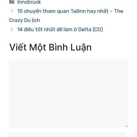
Danh
Innsbruck
mục
15 chuyến tham quan Tallinn hay nhất – The
Crazy Du lịch
14 điều tốt nhất để làm ở Delta (CO)
Viết Một Bình Luận
Bình
luận
Tên