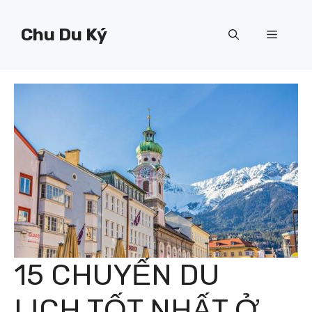
Chuyển
đến
Chu Du Ký
Menu
nội
dung
15 CHUYẾN DU
LỊCH TỐT NHẤT Ở