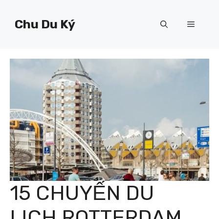
Chuyển
đến
Chu Du Ký
Menu
nội
dung
15 CHUYẾN DU
LỊCH ROTTERDAM