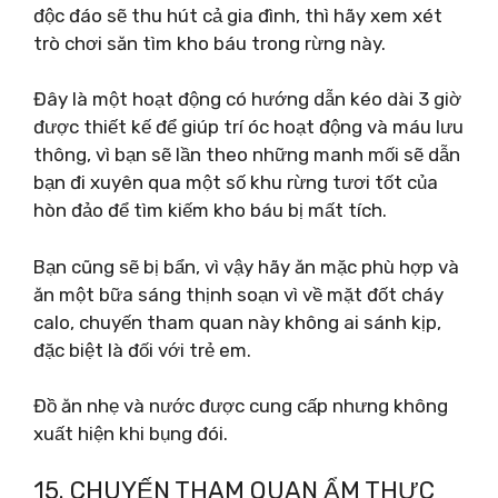
độc đáo sẽ thu hút cả gia đình, thì hãy xem xét
trò chơi săn tìm kho báu trong rừng này.
Đây là một hoạt động có hướng dẫn kéo dài 3 giờ
được thiết kế để giúp trí óc hoạt động và máu lưu
thông, vì bạn sẽ lần theo những manh mối sẽ dẫn
bạn đi xuyên qua một số khu rừng tươi tốt của
hòn đảo để tìm kiếm kho báu bị mất tích.
Bạn cũng sẽ bị bẩn, vì vậy hãy ăn mặc phù hợp và
ăn một bữa sáng thịnh soạn vì về mặt đốt cháy
calo, chuyến tham quan này không ai sánh kịp,
đặc biệt là đối với trẻ em.
Đồ ăn nhẹ và nước được cung cấp nhưng không
xuất hiện khi bụng đói.
15. CHUYẾN THAM QUAN ẨM THỰC