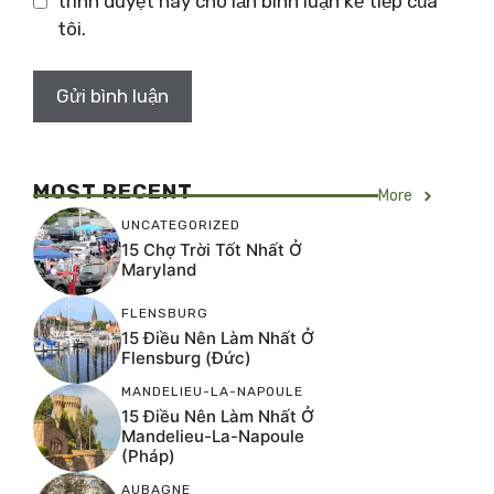
trình duyệt này cho lần bình luận kế tiếp của
tôi.
MOST RECENT
More
UNCATEGORIZED
15 Chợ Trời Tốt Nhất Ở
Maryland
FLENSBURG
15 Điều Nên Làm Nhất Ở
Flensburg (Đức)
MANDELIEU-LA-NAPOULE
15 Điều Nên Làm Nhất Ở
Mandelieu-La-Napoule
(Pháp)
AUBAGNE