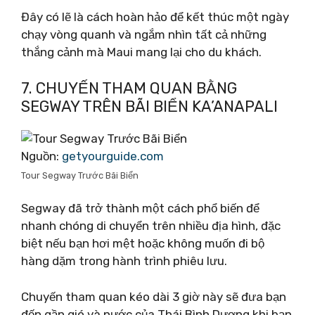
Đây có lẽ là cách hoàn hảo để kết thúc một ngày
chạy vòng quanh và ngắm nhìn tất cả những
thắng cảnh mà Maui mang lại cho du khách.
7. CHUYẾN THAM QUAN BẰNG
SEGWAY TRÊN BÃI BIỂN KA’ANAPALI
Nguồn:
getyourguide.com
Tour Segway Trước Bãi Biển
Segway đã trở thành một cách phổ biến để
nhanh chóng di chuyển trên nhiều địa hình, đặc
biệt nếu bạn hơi mệt hoặc không muốn đi bộ
hàng dặm trong hành trình phiêu lưu.
Chuyến tham quan kéo dài 3 giờ này sẽ đưa bạn
đến gần gió và nước của Thái Bình Dương khi bạn