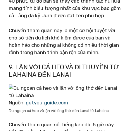
40 phút, từ đó bạn sẽ thấy các thành tạo núi lửa
mang tính biểu tượng nhất của khu vực bao gồm
cả Tảng đá kỷ Jura được đặt tên phù hợp.
Chuyến tham quan này là một cơ hội tuyệt vời
cho số tiền du lịch khó kiếm được của bạn và
hoàn hảo cho những ai không có nhiều thời gian
rảnh trong hành trình bận rộn của mình.
9. LẶN VỚI CÁ HEO VÀ ĐI THUYỀN TỪ
LAHAINA ĐẾN LANAI
Nguồn:
getyourguide.com
Du ngoạn cá heo và lặn với ống thở đến Lanai từ Lahaina
Chuyến tham quan nổi tiếng kéo dài 5 giờ này