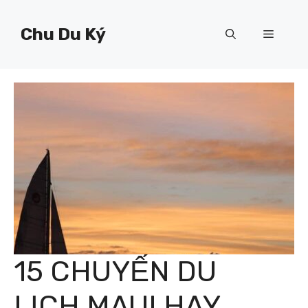
Chuyển
đến
Chu Du Ký
Menu
nội
dung
15 CHUYẾN DU
LỊCH MAUI HAY