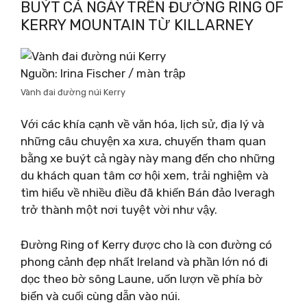
BUÝT CẢ NGÀY TRÊN ĐƯỜNG RING OF
KERRY MOUNTAIN TỪ KILLARNEY
Nguồn: Irina Fischer / màn trập
Vành đai đường núi Kerry
Với các khía cạnh về văn hóa, lịch sử, địa lý và
những câu chuyện xa xưa, chuyến tham quan
bằng xe buýt cả ngày này mang đến cho những
du khách quan tâm cơ hội xem, trải nghiệm và
tìm hiểu về nhiều điều đã khiến Bán đảo Iveragh
trở thành một nơi tuyệt vời như vậy.
Đường Ring of Kerry được cho là con đường có
phong cảnh đẹp nhất Ireland và phần lớn nó đi
dọc theo bờ sông Laune, uốn lượn về phía bờ
biển và cuối cùng dẫn vào núi.