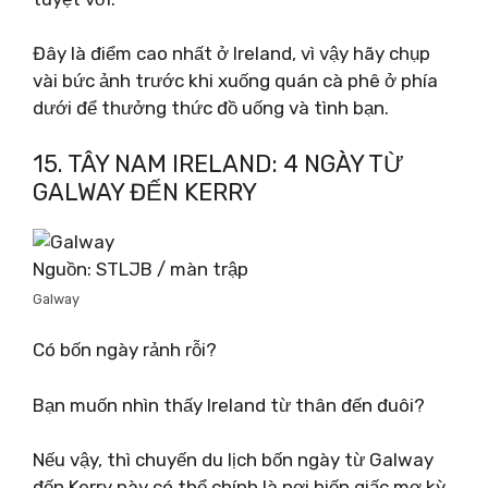
Đây là điểm cao nhất ở Ireland, vì vậy hãy chụp
vài bức ảnh trước khi xuống quán cà phê ở phía
dưới để thưởng thức đồ uống và tình bạn.
15. TÂY NAM IRELAND: 4 NGÀY TỪ
GALWAY ĐẾN KERRY
Nguồn: STLJB / màn trập
Galway
Có bốn ngày rảnh rỗi?
Bạn muốn nhìn thấy Ireland từ thân đến đuôi?
Nếu vậy, thì chuyến du lịch bốn ngày từ Galway
đến Kerry này có thể chính là nơi biến giấc mơ kỳ