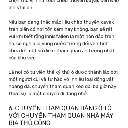
chọn thú vị, như tour chèo thuyền kayak đến Đảo
Innisfallen.
Nếu bạn đang thắc mắc liệu chèo thuyền kayak
trên biển có hơi tốn kém hay không, bạn sẽ rất
vui khi biết rằng Innisfallen là một hòn đảo trên
hồ, có nghĩa là vùng nước tương đối yên tĩnh,
chưa kể một số điểm tham quan ấn tượng nhất
của khu vực.
Là nơi có tu viện thế kỷ thứ 6 được thành lập bởi
một người cùi và tự hào với nhiều loại động vật
hoang dã, chuyến tham quan kéo dài ba giờ này
thực sự là một chuyến đi đáng nhớ.
6. CHUYẾN THAM QUAN BẰNG Ô TÔ
VỚI CHUYẾN THAM QUAN NHÀ MÁY
BIA THỦ CÔNG