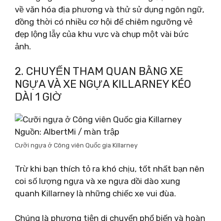
về văn hóa địa phương và thử sử dụng ngôn ngữ,
đồng thời có nhiều cơ hội để chiêm ngưỡng vẻ
đẹp lộng lẫy của khu vực và chụp một vài bức
ảnh.
2. CHUYẾN THAM QUAN BẰNG XE
NGỰA VÀ XE NGỰA KILLARNEY KÉO
DÀI 1 GIỜ
Nguồn: AlbertMi / màn trập
Cưỡi ngựa ở Công viên Quốc gia Killarney
Trừ khi bạn thích tỏ ra khó chịu, tốt nhất bạn nên
coi số lượng ngựa và xe ngựa dồi dào xung
quanh Killarney là những chiếc xe vui đùa.
Chúng là phương tiện di chuyển phổ biến và hoàn