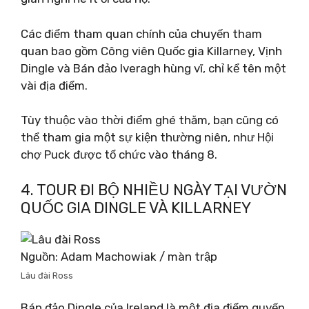
Các điểm tham quan chính của chuyến tham
quan bao gồm Công viên Quốc gia Killarney, Vịnh
Dingle và Bán đảo Iveragh hùng vĩ, chỉ kể tên một
vài địa điểm.
Tùy thuộc vào thời điểm ghé thăm, bạn cũng có
thể tham gia một sự kiện thường niên, như Hội
chợ Puck được tổ chức vào tháng 8.
4. TOUR ĐI BỘ NHIỀU NGÀY TẠI VƯỜN
QUỐC GIA DINGLE VÀ KILLARNEY
Nguồn: Adam Machowiak / màn trập
Lâu đài Ross
Bán đảo Dingle của Ireland là một địa điểm quyến