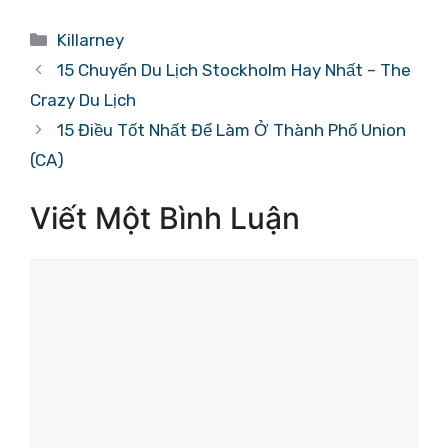
Danh
Killarney
mục
15 Chuyến Du Lịch Stockholm Hay Nhất – The
Crazy Du Lịch
15 Điều Tốt Nhất Để Làm Ở Thành Phố Union
(CA)
Viết Một Bình Luận
Bình
luận