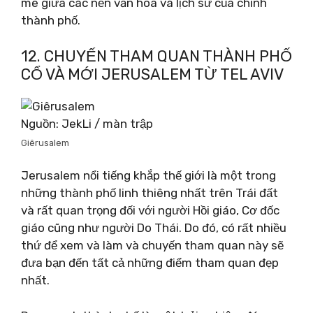
mê giữa các nền văn hóa và lịch sử của chính
thành phố.
12. CHUYẾN THAM QUAN THÀNH PHỐ
CỔ VÀ MỚI JERUSALEM TỪ TEL AVIV
Nguồn: JekLi / màn trập
Giêrusalem
Jerusalem nổi tiếng khắp thế giới là một trong
những thành phố linh thiêng nhất trên Trái đất
và rất quan trọng đối với người Hồi giáo, Cơ đốc
giáo cũng như người Do Thái. Do đó, có rất nhiều
thứ để xem và làm và chuyến tham quan này sẽ
đưa bạn đến tất cả những điểm tham quan đẹp
nhất.