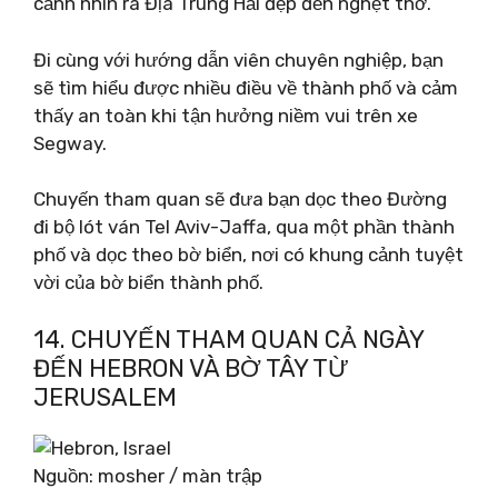
cảnh nhìn ra Địa Trung Hải đẹp đến nghẹt thở.
Đi cùng với hướng dẫn viên chuyên nghiệp, bạn
sẽ tìm hiểu được nhiều điều về thành phố và cảm
thấy an toàn khi tận hưởng niềm vui trên xe
Segway.
Chuyến tham quan sẽ đưa bạn dọc theo Đường
đi bộ lót ván Tel Aviv-Jaffa, qua một phần thành
phố và dọc theo bờ biển, nơi có khung cảnh tuyệt
vời của bờ biển thành phố.
14. CHUYẾN THAM QUAN CẢ NGÀY
ĐẾN HEBRON VÀ BỜ TÂY TỪ
JERUSALEM
Nguồn: mosher / màn trập