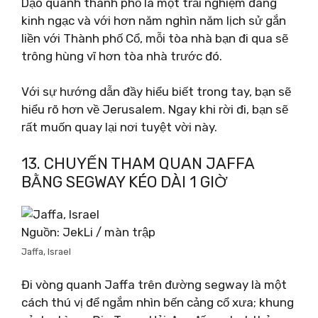
Dạo quanh thành phố là một trải nghiệm đáng
kinh ngạc và với hơn năm nghìn năm lịch sử gắn
liền với Thành phố Cổ, mỗi tòa nhà bạn đi qua sẽ
trông hùng vĩ hơn tòa nhà trước đó.
Với sự hướng dẫn đầy hiểu biết trong tay, bạn sẽ
hiểu rõ hơn về Jerusalem. Ngay khi rời đi, bạn sẽ
rất muốn quay lại nơi tuyệt vời này.
13. CHUYẾN THAM QUAN JAFFA
BẰNG SEGWAY KÉO DÀI 1 GIỜ
Nguồn: JekLi / màn trập
Jaffa, Israel
Đi vòng quanh Jaffa trên đường segway là một
cách thú vị để ngắm nhìn bến cảng cổ xưa; khung