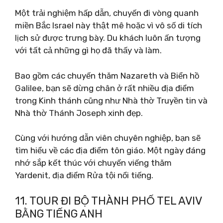
Một trải nghiệm hấp dẫn, chuyến đi vòng quanh
miền Bắc Israel này thật mê hoặc vì vô số di tích
lịch sử được trưng bày. Du khách luôn ấn tượng
với tất cả những gì họ đã thấy và làm.
Bao gồm các chuyến thăm Nazareth và Biển hồ
Galilee, bạn sẽ dừng chân ở rất nhiều địa điểm
trong Kinh thánh cũng như Nhà thờ Truyền tin và
Nhà thờ Thánh Joseph xinh đẹp.
Cùng với hướng dẫn viên chuyên nghiệp, bạn sẽ
tìm hiểu về các địa điểm tôn giáo. Một ngày đáng
nhớ sắp kết thúc với chuyến viếng thăm
Yardenit, địa điểm Rửa tội nổi tiếng.
11. TOUR ĐI BỘ THÀNH PHỐ TEL AVIV
BẰNG TIẾNG ANH