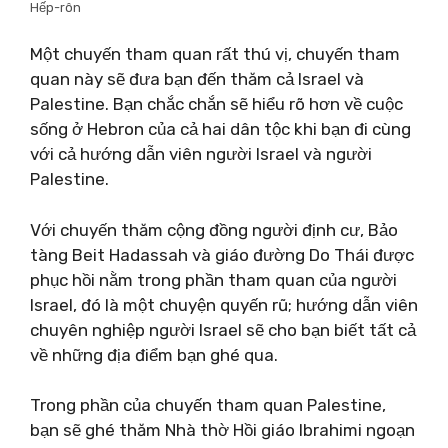
Hếp-rôn
Một chuyến tham quan rất thú vị, chuyến tham
quan này sẽ đưa bạn đến thăm cả Israel và
Palestine. Bạn chắc chắn sẽ hiểu rõ hơn về cuộc
sống ở Hebron của cả hai dân tộc khi bạn đi cùng
với cả hướng dẫn viên người Israel và người
Palestine.
Với chuyến thăm cộng đồng người định cư, Bảo
tàng Beit Hadassah và giáo đường Do Thái được
phục hồi nằm trong phần tham quan của người
Israel, đó là một chuyện quyến rũ; hướng dẫn viên
chuyên nghiệp người Israel sẽ cho bạn biết tất cả
về những địa điểm bạn ghé qua.
Trong phần của chuyến tham quan Palestine,
bạn sẽ ghé thăm Nhà thờ Hồi giáo Ibrahimi ngoạn