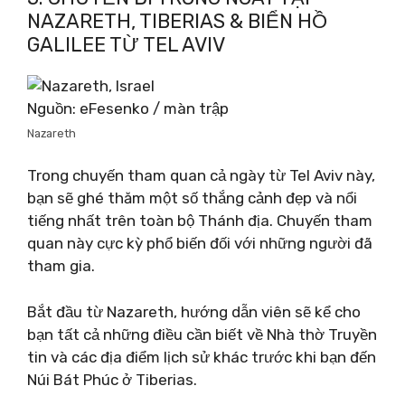
NAZARETH, TIBERIAS & BIỂN HỒ
GALILEE TỪ TEL AVIV
Nguồn: eFesenko / màn trập
Nazareth
Trong chuyến tham quan cả ngày từ Tel Aviv này,
bạn sẽ ghé thăm một số thắng cảnh đẹp và nổi
tiếng nhất trên toàn bộ Thánh địa. Chuyến tham
quan này cực kỳ phổ biến đối với những người đã
tham gia.
Bắt đầu từ Nazareth, hướng dẫn viên sẽ kể cho
bạn tất cả những điều cần biết về Nhà thờ Truyền
tin và các địa điểm lịch sử khác trước khi bạn đến
Núi Bát Phúc ở Tiberias.