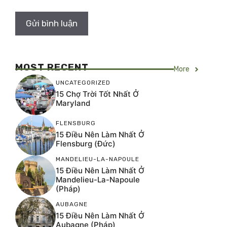
MOST RECENT
More
UNCATEGORIZED
15 Chợ Trời Tốt Nhất Ở
Maryland
FLENSBURG
15 Điều Nên Làm Nhất Ở
Flensburg (Đức)
MANDELIEU-LA-NAPOULE
15 Điều Nên Làm Nhất Ở
Mandelieu-La-Napoule
(Pháp)
AUBAGNE
15 Điều Nên Làm Nhất Ở
Aubagne (Pháp)