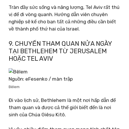
Tràn đầy sức sống và năng lượng, Tel Aviv rất thú
vị để đi vòng quanh. Hướng dẫn viên chuyên
nghiệp sẽ kể cho bạn tất cả những điều cần biết
về thành phố thứ hai của Israel.
9. CHUYẾN THAM QUAN NỬA NGÀY
TẠI BETHLEHEM TỪ JERUSALEM
HOẶC TEL AVIV
Nguồn: eFesenko / màn trập
Bêlem
Đi vào lịch sử, Bethlehem là một nơi hấp dẫn để
tham quan và được cả thế giới biết đến là nơi
sinh của Chúa Giêsu Kitô.