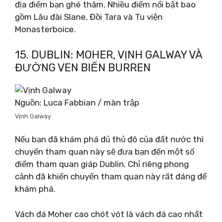
địa điểm bạn ghé thăm. Nhiều điểm nổi bật bao
gồm Lâu đài Slane, Đồi Tara và Tu viện
Monasterboice.
15. DUBLIN: MOHER, VỊNH GALWAY VÀ
ĐƯỜNG VEN BIỂN BURREN
Nguồn: Luca Fabbian / màn trập
Vịnh Galway
Nếu bạn đã khám phá đủ thủ đô của đất nước thì
chuyến tham quan này sẽ đưa bạn đến một số
điểm tham quan giáp Dublin. Chỉ riêng phong
cảnh đã khiến chuyến tham quan này rất đáng để
khám phá.
Vách đá Moher cao chót vót là vách đá cao nhất