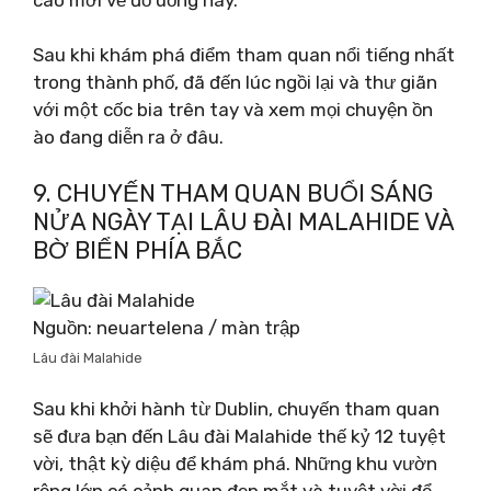
Sau khi khám phá điểm tham quan nổi tiếng nhất
trong thành phố, đã đến lúc ngồi lại và thư giãn
với một cốc bia trên tay và xem mọi chuyện ồn
ào đang diễn ra ở đâu.
9. CHUYẾN THAM QUAN BUỔI SÁNG
NỬA NGÀY TẠI LÂU ĐÀI MALAHIDE VÀ
BỜ BIỂN PHÍA BẮC
Nguồn: neuartelena / màn trập
Lâu đài Malahide
Sau khi khởi hành từ Dublin, chuyến tham quan
sẽ đưa bạn đến Lâu đài Malahide thế kỷ 12 tuyệt
vời, thật kỳ diệu để khám phá. Những khu vườn