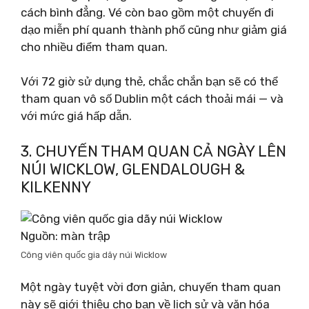
cách bình đẳng. Vé còn bao gồm một chuyến đi
dạo miễn phí quanh thành phố cũng như giảm giá
cho nhiều điểm tham quan.
Với 72 giờ sử dụng thẻ, chắc chắn bạn sẽ có thể
tham quan vô số Dublin một cách thoải mái — và
với mức giá hấp dẫn.
3. CHUYẾN THAM QUAN CẢ NGÀY LÊN
NÚI WICKLOW, GLENDALOUGH &
KILKENNY
Nguồn: màn trập
Công viên quốc gia dãy núi Wicklow
Một ngày tuyệt vời đơn giản, chuyến tham quan
này sẽ giới thiệu cho bạn về lịch sử và văn hóa