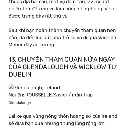
thuộc địa hải cẩu, một vụ đắm tàu, v.v., có rất
nhiều thứ để xem và làm cũng như phong cảnh
được trưng bày rất thú vị.
Sau khi bạn hoàn thành chuyến tham quan hòn
đảo, đã đến lúc bắt phà trở lại và đi qua Vách đá
Moher đầy ấn tượng.
13. CHUYẾN THAM QUAN NỬA NGÀY
CỦA GLENDALOUGH VÀ WICKLOW TỪ
DUBLIN
Nguồn: ROUSSELLE Xavier / màn trập
Glendalough
Lái xe qua vùng nông thôn hoang sơ của Ireland
sẽ đưa bạn qua những thung lũng rộng lớn,