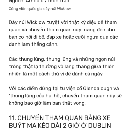
Nguồn: Arndale / màn trập
Công viên quốc gia dãy núi Wicklow
Dãy núi Wicklow tuyệt vời thật kỳ diệu để tham
quan và chuyến tham quan này mang đến cho
bạn cơ hội đi bộ, đạp xe hoặc cưỡi ngựa qua các
danh lam thắng cảnh.
Các thung lũng, thung lũng và những ngọn núi
trông thật lạ thường và lang thang giữa thiên
nhiên là một cách thú vị để dành cả ngày.
Với các điểm dừng tại tu viện cổ Glendalough và
‘thung lũng của hai hồ’, chuyến tham quan này sẽ
không bao giờ làm bạn thất vọng.
11. CHUYẾN THAM QUAN BẰNG XE
BUÝT MA KÉO DÀI 2 GIỜ Ở DUBLIN