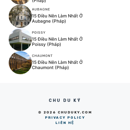
(Pháp)
AUBAGNE
15 Điều Nên Làm Nhất Ở
Aubagne (Pháp)
POISSY
15 Điều Nên Làm Nhất Ở
Poissy (Pháp)
CHAUMONT
15 Điều Nên Làm Nhất Ở
Chaumont (Pháp)
CHU DU KÝ
© 2026 CHUDUKY.COM
PRIVACY POLICY
LIÊN HỆ