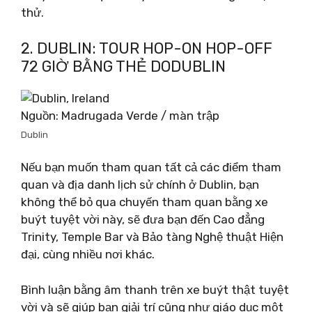
thử.
2. DUBLIN: TOUR HOP-ON HOP-OFF
72 GIỜ BẰNG THẺ DODUBLIN
Nguồn: Madrugada Verde / màn trập
Dublin
Nếu bạn muốn tham quan tất cả các điểm tham
quan và địa danh lịch sử chính ở Dublin, bạn
không thể bỏ qua chuyến tham quan bằng xe
buýt tuyệt vời này, sẽ đưa bạn đến Cao đẳng
Trinity, Temple Bar và Bảo tàng Nghệ thuật Hiện
đại, cùng nhiều nơi khác.
Bình luận bằng âm thanh trên xe buýt thật tuyệt
vời và sẽ giúp bạn giải trí cũng như giáo dục một