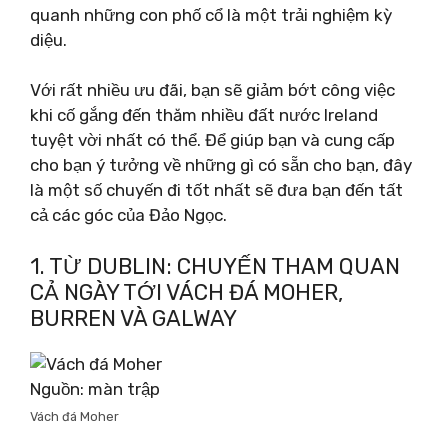
quanh những con phố cổ là một trải nghiệm kỳ
diệu.
Với rất nhiều ưu đãi, bạn sẽ giảm bớt công việc
khi cố gắng đến thăm nhiều đất nước Ireland
tuyệt vời nhất có thể. Để giúp bạn và cung cấp
cho bạn ý tưởng về những gì có sẵn cho bạn, đây
là một số chuyến đi tốt nhất sẽ đưa bạn đến tất
cả các góc của Đảo Ngọc.
1. TỪ DUBLIN: CHUYẾN THAM QUAN
CẢ NGÀY TỚI VÁCH ĐÁ MOHER,
BURREN VÀ GALWAY
Nguồn: màn trập
Vách đá Moher