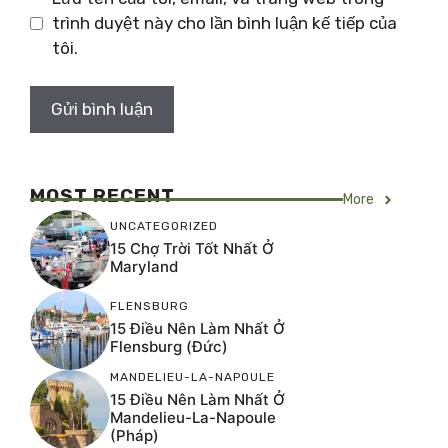
trình duyệt này cho lần bình luận kế tiếp của
tôi.
MOST RECENT
More
UNCATEGORIZED
15 Chợ Trời Tốt Nhất Ở
Maryland
FLENSBURG
15 Điều Nên Làm Nhất Ở
Flensburg (Đức)
MANDELIEU-LA-NAPOULE
15 Điều Nên Làm Nhất Ở
Mandelieu-La-Napoule
(Pháp)