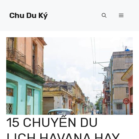
Chuyển
đến
Chu Du Ký
Menu
nội
dung
15 CHUYẾN DU
LỊCH HAVANA HAY