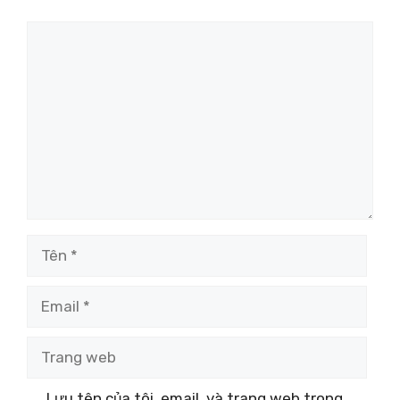
Bình
luận
Tên
Email
Trang
web
Lưu tên của tôi, email, và trang web trong