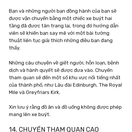
Bạn và những người bạn đồng hành của bạn sẽ
được vận chuyển bằng một chiếc xe buýt hai
tầng đã được tân trang lại, trong đó hướng dẫn
viên sẽ khiến bạn say mê với một bài tường
thuật liên tục giải thích những điều bạn đang
thấy.
Những câu chuyện về giết người, hỗn loạn, bệnh
dịch và hành quyết sẽ được đưa vào. Chuyến
tham quan sẽ đến một số khu vực nổi tiếng nhất
của thành phố, như Lâu đài Edinburgh, The Royal
Mile và Greyfriars Kirk.
Xin lưu ý rằng đồ ăn và đồ uống không được phép
mang lên xe buýt.
14. CHUYẾN THAM QUAN CAO