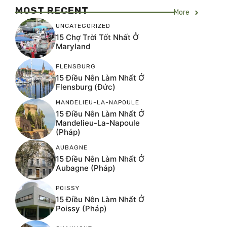
MOST RECENT
More
UNCATEGORIZED
15 Chợ Trời Tốt Nhất Ở
Maryland
FLENSBURG
15 Điều Nên Làm Nhất Ở
Flensburg (Đức)
MANDELIEU-LA-NAPOULE
15 Điều Nên Làm Nhất Ở
Mandelieu-La-Napoule
(Pháp)
AUBAGNE
15 Điều Nên Làm Nhất Ở
Aubagne (Pháp)
POISSY
15 Điều Nên Làm Nhất Ở
Poissy (Pháp)