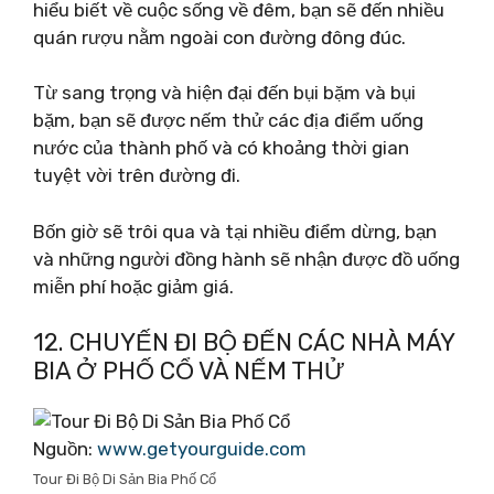
hiểu biết về cuộc sống về đêm, bạn sẽ đến nhiều
quán rượu nằm ngoài con đường đông đúc.
Từ sang trọng và hiện đại đến bụi bặm và bụi
bặm, bạn sẽ được nếm thử các địa điểm uống
nước của thành phố và có khoảng thời gian
tuyệt vời trên đường đi.
Bốn giờ sẽ trôi qua và tại nhiều điểm dừng, bạn
và những người đồng hành sẽ nhận được đồ uống
miễn phí hoặc giảm giá.
12. CHUYẾN ĐI BỘ ĐẾN CÁC NHÀ MÁY
BIA Ở PHỐ CỔ VÀ NẾM THỬ
Nguồn:
www.getyourguide.com
Tour Đi Bộ Di Sản Bia Phố Cổ