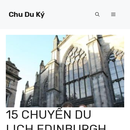
Chuyển
đến
Chu Du Ký
Menu
nội
dung
15 CHUYẾN DU
LỊCH EDINBURGH