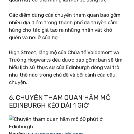
Các điểm dừng của chuyến tham quan bao gồm
nhiều địa điểm trong thành phố đã truyền cảm
hứng cho tác giả tạo ra những nhân vật khó
quên và nơi ở của họ.
High Street, lăng mộ của Chúa tể Voldemort và
Trường Hogwarts đều được bao gồm; bạn sẽ tìm
hiểu lịch sử thực sự của Edinburgh đóng vai trò
như thế nào trong chủ đề và bối cảnh của câu
chuyện.
6. CHUYẾN THAM QUAN HẦM MỘ
EDINBURGH KÉO DÀI 1 GIỜ
Nguồn:
www.getyourguide.com