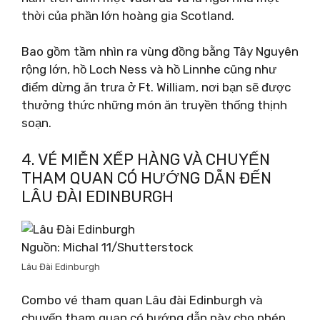
thời của phần lớn hoàng gia Scotland.
Bao gồm tầm nhìn ra vùng đồng bằng Tây Nguyên
rộng lớn, hồ Loch Ness và hồ Linnhe cũng như
điểm dừng ăn trưa ở Ft. William, nơi bạn sẽ được
thưởng thức những món ăn truyền thống thịnh
soạn.
4. VÉ MIỄN XẾP HÀNG VÀ CHUYẾN
THAM QUAN CÓ HƯỚNG DẪN ĐẾN
LÂU ĐÀI EDINBURGH
Nguồn: Michal 11/Shutterstock
Lâu Đài Edinburgh
Combo vé tham quan Lâu đài Edinburgh và
chuyến tham quan có hướng dẫn này cho phép