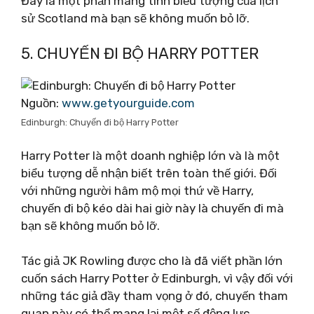
Đây là một phần mang tính biểu tượng của lịch
sử Scotland mà bạn sẽ không muốn bỏ lỡ.
5. CHUYẾN ĐI BỘ HARRY POTTER
Nguồn:
www.getyourguide.com
Edinburgh: Chuyến đi bộ Harry Potter
Harry Potter là một doanh nghiệp lớn và là một
biểu tượng dễ nhận biết trên toàn thế giới. Đối
với những người hâm mộ mọi thứ về Harry,
chuyến đi bộ kéo dài hai giờ này là chuyến đi mà
bạn sẽ không muốn bỏ lỡ.
Tác giả JK Rowling được cho là đã viết phần lớn
cuốn sách Harry Potter ở Edinburgh, vì vậy đối với
những tác giả đầy tham vọng ở đó, chuyến tham
quan này có thể mang lại một số động lực.