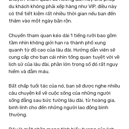
du khách không phải xếp hàng như VIP, điều này
có thể tiết kiệm rất nhiều thời gian nếu bạn đến
thăm vào một ngày bận rộn.
Chuyến tham quan kéo dài 1 tiếng rưỡi bao gồm
tầm nhìn không giới hạn ra thành phố xung
quanh từ độ cao của lâu đài. Hướng dẫn viên sẽ
cung cấp cho bạn cái nhìn tổng quan tuyệt vời về
lịch sử của lâu đài, phần lớn trong số đó rất nguy
hiểm và đẫm máu.
Bất chấp tuổi tác của nó, bạn sẽ được nghe nhiều
câu chuyện kể về cuộc sống của những người
sống đằng sau bức tường lâu đài, từ hoàng gia,
binh lính cho đến những người lao động bình
thường.