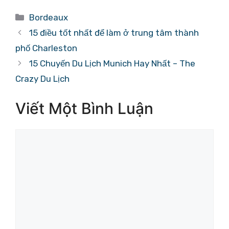
Danh
Bordeaux
mục
15 điều tốt nhất để làm ở trung tâm thành
phố Charleston
15 Chuyến Du Lịch Munich Hay Nhất – The
Crazy Du Lịch
Viết Một Bình Luận
Bình
luận