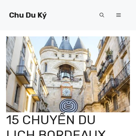
Chuyển
đến
Chu Du Ký
Menu
nội
dung
15 CHUYẾN DU
LỊCH BORDEAUX