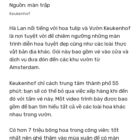
Nguồn: màn trập
Keukenhof
Hà Lan nổi tiếng với hoa tulip và Vườn Keukenhof
là nơi tuyệt vời để chiêm ngưỡng những màn
trình diễn hoa tuyệt đẹp cũng như các loài thực
vật bản địa khác. Gói này bao gồm vé vào cửa và
dịch vụ đưa đón đến các khu vườn từ
Amsterdam.
Keukenhof chỉ cách trung tâm thành phố 55
phút; bạn sẽ có thể bỏ qua việc xếp hàng khi đến
đó với tấm vé này. Một video trình bày được bao
gồm để bạn tìm hiểu tất cả về các loài hoa khác
nhau trong vườn.
Có hơn 7 triệu bông hoa trong công viên; tốt
nhất nên ghé thăm vào mùa xuân để có màn