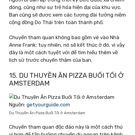
đóng, cũng như sự trẻ hóa hiện đại của khu vực.
Bạn cũng sẽ được xem các tượng đài tưởng niệm
cộng đồng Do Thái trên toàn thành phố.
Chuyến tham quan không bao gồm vé vào Nhà
Anne Frank; tuy nhiên, nó sẽ kết thúc ở đó, vì vậy
đây là một cách tuyệt vời để tìm hiểu thêm về
lịch sử trước chuyến thăm của bạn.
15. DU THUYỀN ĂN PIZZA BUỔI TỐI Ở
AMSTERDAM
Nguồn:
getyourguide.com
Du Thuyền Ăn Pizza Buổi Tối ở Amsterdam
Chuyến tham quan độc đáo này là một cách thú
vị hơn để tận hưởng chuyến du ngoạn trên kênh