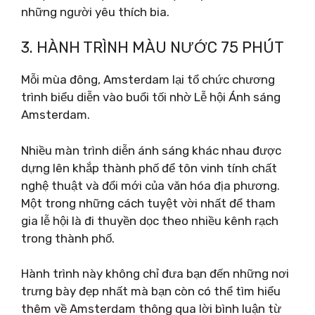
những người yêu thích bia.
3. HÀNH TRÌNH MÀU NƯỚC 75 PHÚT
Mỗi mùa đông, Amsterdam lại tổ chức chương
trình biểu diễn vào buổi tối nhờ Lễ hội Ánh sáng
Amsterdam.
Nhiều màn trình diễn ánh sáng khác nhau được
dựng lên khắp thành phố để tôn vinh tính chất
nghệ thuật và đổi mới của văn hóa địa phương.
Một trong những cách tuyệt vời nhất để tham
gia lễ hội là đi thuyền dọc theo nhiều kênh rạch
trong thành phố.
Hành trình này không chỉ đưa bạn đến những nơi
trưng bày đẹp nhất mà bạn còn có thể tìm hiểu
thêm về Amsterdam thông qua lời bình luận từ