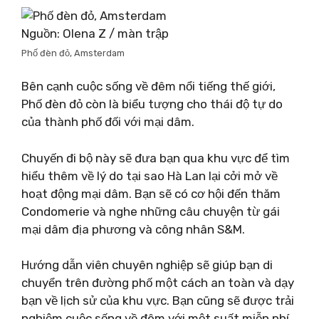
Nguồn: Olena Z / màn trập
Phố đèn đỏ, Amsterdam
Bên cạnh cuộc sống về đêm nổi tiếng thế giới,
Phố đèn đỏ còn là biểu tượng cho thái độ tự do
của thành phố đối với mại dâm.
Chuyến đi bộ này sẽ đưa bạn qua khu vực để tìm
hiểu thêm về lý do tại sao Hà Lan lại cởi mở về
hoạt động mại dâm. Bạn sẽ có cơ hội đến thăm
Condomerie và nghe những câu chuyện từ gái
mại dâm địa phương và công nhân S&M.
Hướng dẫn viên chuyên nghiệp sẽ giúp bạn di
chuyển trên đường phố một cách an toàn và dạy
bạn về lịch sử của khu vực. Bạn cũng sẽ được trải
nghiệm cuộc sống về đêm với một suất miễn phí