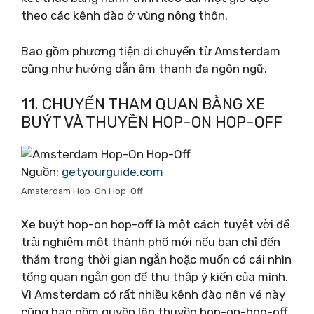
theo các kênh đào ở vùng nông thôn.
Bao gồm phương tiện di chuyển từ Amsterdam
cũng như hướng dẫn âm thanh đa ngôn ngữ.
11. CHUYẾN THAM QUAN BẰNG XE
BUÝT VÀ THUYỀN HOP-ON HOP-OFF
Nguồn:
getyourguide.com
Amsterdam Hop-On Hop-Off
Xe buýt hop-on hop-off là một cách tuyệt vời để
trải nghiệm một thành phố mới nếu bạn chỉ đến
thăm trong thời gian ngắn hoặc muốn có cái nhìn
tổng quan ngắn gọn để thu thập ý kiến ​​của mình.
Vì Amsterdam có rất nhiều kênh đào nên vé này
cũng bao gồm quyền lên thuyền hop-on-hop-off,