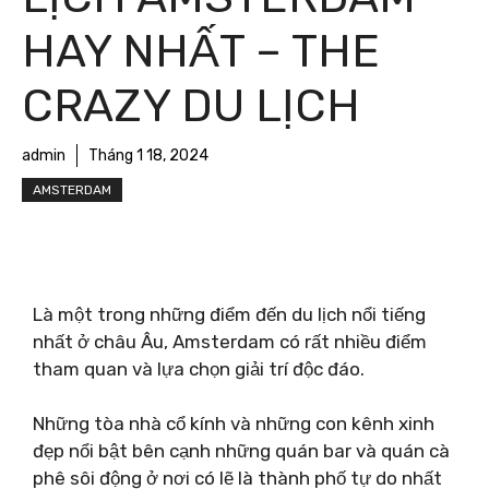
HAY NHẤT – THE
CRAZY DU LỊCH
admin
Tháng 1 18, 2024
AMSTERDAM
Là một trong những điểm đến du lịch nổi tiếng
nhất ở châu Âu, Amsterdam có rất nhiều điểm
tham quan và lựa chọn giải trí độc đáo.
Những tòa nhà cổ kính và những con kênh xinh
đẹp nổi bật bên cạnh những quán bar và quán cà
phê sôi động ở nơi có lẽ là thành phố tự do nhất