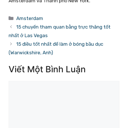
Amsterdam và Thành phố New York.
Danh
Amsterdam
mục
15 chuyến tham quan bằng trực thăng tốt
nhất ở Las Vegas
15 điều tốt nhất để làm ở bóng bầu dục
(Warwickshire, Anh)
Viết Một Bình Luận
Bình
luận