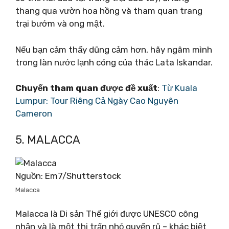
thang qua vườn hoa hồng và tham quan trang
trại bướm và ong mật.
Nếu bạn cảm thấy dũng cảm hơn, hãy ngâm mình
trong làn nước lạnh cóng của thác Lata Iskandar.
Chuyến tham quan được đề xuất
:
Từ Kuala
Lumpur: Tour Riêng Cả Ngày Cao Nguyên
Cameron
5. MALACCA
Nguồn: Em7/Shutterstock
Malacca
Malacca là Di sản Thế giới được UNESCO công
nhận và là một thị trấn nhỏ quyến rũ – khác biệt