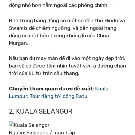
động nhỏ hơn nằm ngoài các phòng chính.
Bên trong hang động có một số đền thờ Hindu và
Swamis để chiêm ngưỡng, và bên ngoài hang
động có một bức tượng khổng lồ của Chúa
Murgan.
Nếu bạn đủ may mắn để đi vào một ngày đẹp trời,
bạn sẽ có được tầm nhìn tuyệt vời ra đường chân
trời của KL từ trên cầu thang.
Chuyến tham quan được đề xuất
:
Kuala
Lumpur: Tour riêng tới động Batu
2. KUALA SELANGOR
Nguồn: Sinseeho / màn trập