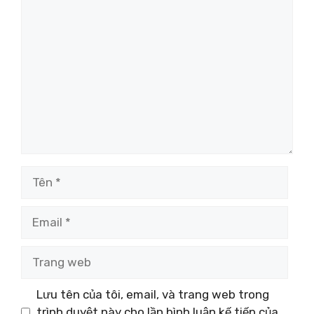
Bình
luận
Tên
Email
Trang
web
Lưu tên của tôi, email, và trang web trong
trình duyệt này cho lần bình luận kế tiếp của