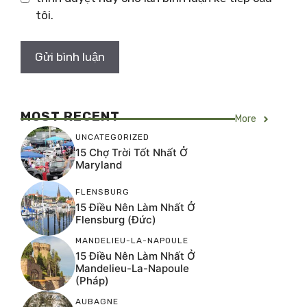
tôi.
MOST RECENT
More
UNCATEGORIZED
15 Chợ Trời Tốt Nhất Ở
Maryland
FLENSBURG
15 Điều Nên Làm Nhất Ở
Flensburg (Đức)
MANDELIEU-LA-NAPOULE
15 Điều Nên Làm Nhất Ở
Mandelieu-La-Napoule
(Pháp)
AUBAGNE