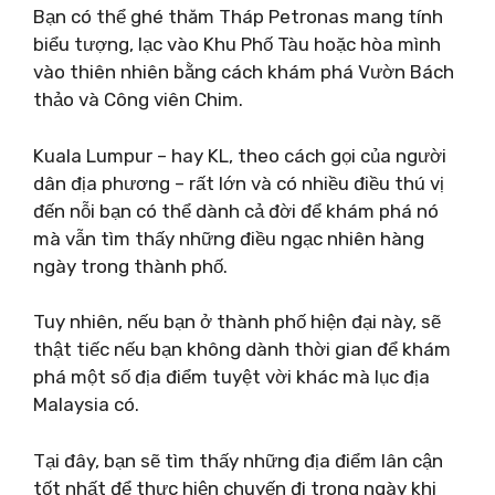
Bạn có thể ghé thăm Tháp Petronas mang tính
biểu tượng, lạc vào Khu Phố Tàu hoặc hòa mình
vào thiên nhiên bằng cách khám phá Vườn Bách
thảo và Công viên Chim.
Kuala Lumpur – hay KL, theo cách gọi của người
dân địa phương – rất lớn và có nhiều điều thú vị
đến nỗi bạn có thể dành cả đời để khám phá nó
mà vẫn tìm thấy những điều ngạc nhiên hàng
ngày trong thành phố.
Tuy nhiên, nếu bạn ở thành phố hiện đại này, sẽ
thật tiếc nếu bạn không dành thời gian để khám
phá một số địa điểm tuyệt vời khác mà lục địa
Malaysia có.
Tại đây, bạn sẽ tìm thấy những địa điểm lân cận
tốt nhất để thực hiện chuyến đi trong ngày khi