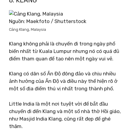
8. KLANG
Nguồn: Maekfoto / Shutterstock
Cảng Klang, Malaysia
Klang không phải là chuyến đi trong ngày phổ
biến nhất từ ​​Kuala Lumpur nhưng nó có quá đủ
điểm tham quan để tạo nên một ngày vui vẻ.
Klang có dân số Ấn Độ đông đảo và chịu nhiều
ảnh hưởng của Ấn Độ và điều này thể hiện rõ ở
một số địa điểm thú vị nhất trong thành phố.
Little India là một nơi tuyệt vời để bắt đầu
chuyến đi đến Klang và một số nhà thờ Hồi giáo,
như Masjid India Klang, cũng rất đẹp để ghé
thăm.