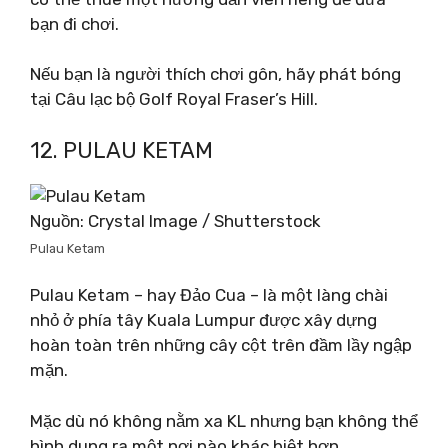
bạn đi chơi.
Nếu bạn là người thích chơi gôn, hãy phát bóng
tại Câu lạc bộ Golf Royal Fraser’s Hill.
12. PULAU KETAM
Nguồn: Crystal Image / Shutterstock
Pulau Ketam
Pulau Ketam – hay Đảo Cua – là một làng chài
nhỏ ở phía tây Kuala Lumpur được xây dựng
hoàn toàn trên những cây cột trên đầm lầy ngập
mặn.
Mặc dù nó không nằm xa KL nhưng bạn không thể
hình dung ra một nơi nào khác biệt hơn.