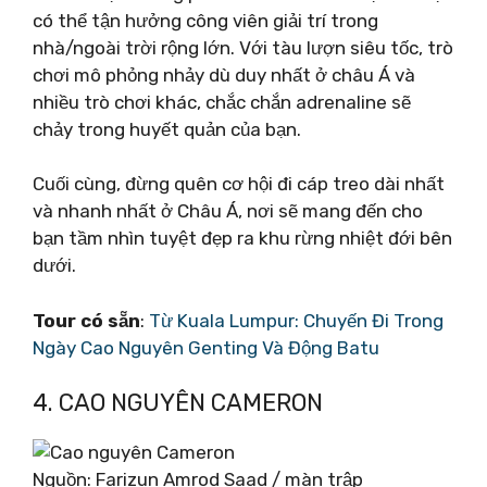
có thể tận hưởng công viên giải trí trong
nhà/ngoài trời rộng lớn. Với tàu lượn siêu tốc, trò
chơi mô phỏng nhảy dù duy nhất ở châu Á và
nhiều trò chơi khác, chắc chắn adrenaline sẽ
chảy trong huyết quản của bạn.
Cuối cùng, đừng quên cơ hội đi cáp treo dài nhất
và nhanh nhất ở Châu Á, nơi sẽ mang đến cho
bạn tầm nhìn tuyệt đẹp ra khu rừng nhiệt đới bên
dưới.
Tour có sẵn
:
Từ Kuala Lumpur: Chuyến Đi Trong
Ngày Cao Nguyên Genting Và Động Batu
4. CAO NGUYÊN CAMERON
Nguồn: Farizun Amrod Saad / màn trập