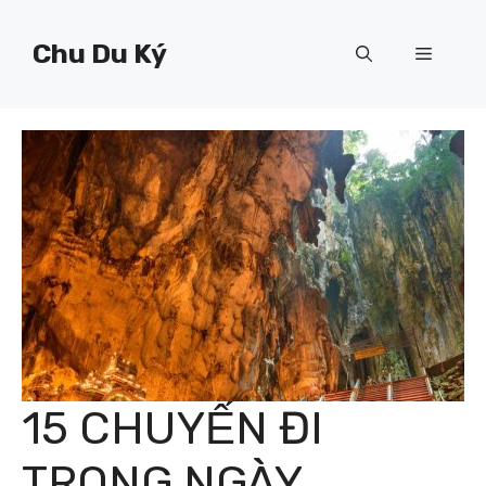
Chuyển
đến
Chu Du Ký
Menu
nội
dung
15 CHUYẾN ĐI
TRONG NGÀY