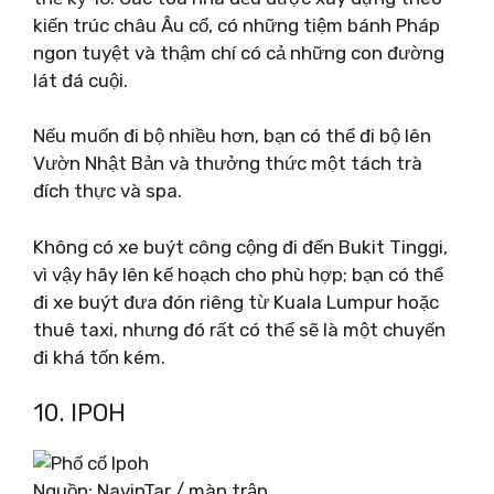
kiến ​​trúc châu Âu cổ, có những tiệm bánh Pháp
ngon tuyệt và thậm chí có cả những con đường
lát đá cuội.
Nếu muốn đi bộ nhiều hơn, bạn có thể đi bộ lên
Vườn Nhật Bản và thưởng thức một tách trà
đích thực và spa.
Không có xe buýt công cộng đi đến Bukit Tinggi,
vì vậy hãy lên kế hoạch cho phù hợp; bạn có thể
đi xe buýt đưa đón riêng từ Kuala Lumpur hoặc
thuê taxi, nhưng đó rất có thể sẽ là một chuyến
đi khá tốn kém.
10. IPOH
Nguồn: NavinTar / màn trập