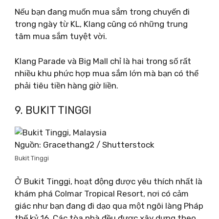
Nếu bạn đang muốn mua sắm trong chuyến đi
trong ngày từ KL, Klang cũng có những trung
tâm mua sắm tuyệt vời.
Klang Parade và Big Mall chỉ là hai trong số rất
nhiều khu phức hợp mua sắm lớn mà bạn có thể
phải tiêu tiền hàng giờ liền.
9. BUKIT TINGGI
Nguồn: Gracethang2 / Shutterstock
Bukit Tinggi
Ở Bukit Tinggi, hoạt động được yêu thích nhất là
khám phá Colmar Tropical Resort, nơi có cảm
giác như bạn đang đi dạo qua một ngôi làng Pháp
thế kỷ 16. Các tòa nhà đều được xây dựng theo