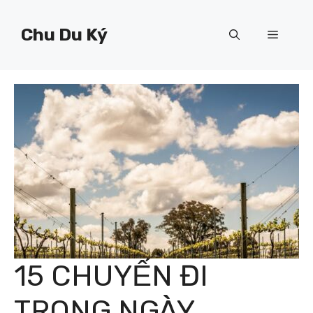
Chuyển
đến
Chu Du Ký
Menu
nội
dung
15 CHUYẾN ĐI
TRONG NGÀY