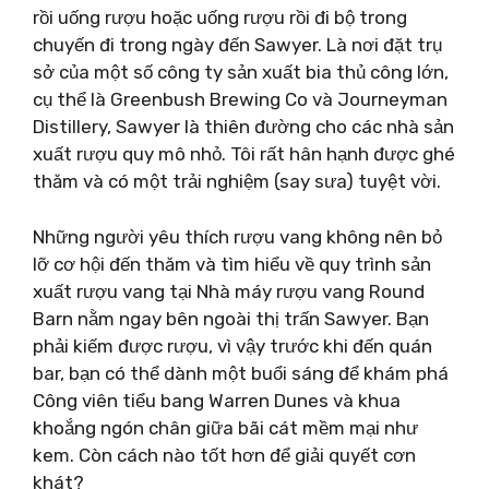
rồi uống rượu hoặc uống rượu rồi đi bộ trong
chuyến đi trong ngày đến Sawyer. Là nơi đặt trụ
sở của một số công ty sản xuất bia thủ công lớn,
cụ thể là Greenbush Brewing Co và Journeyman
Distillery, Sawyer là thiên đường cho các nhà sản
xuất rượu quy mô nhỏ. Tôi rất hân hạnh được ghé
thăm và có một trải nghiệm (say sưa) tuyệt vời.
Những người yêu thích rượu vang không nên bỏ
lỡ cơ hội đến thăm và tìm hiểu về quy trình sản
xuất rượu vang tại Nhà máy rượu vang Round
Barn nằm ngay bên ngoài thị trấn Sawyer. Bạn
phải kiếm được rượu, vì vậy trước khi đến quán
bar, bạn có thể dành một buổi sáng để khám phá
Công viên tiểu bang Warren Dunes và khua
khoắng ngón chân giữa bãi cát mềm mại như
kem. Còn cách nào tốt hơn để giải quyết cơn
khát?