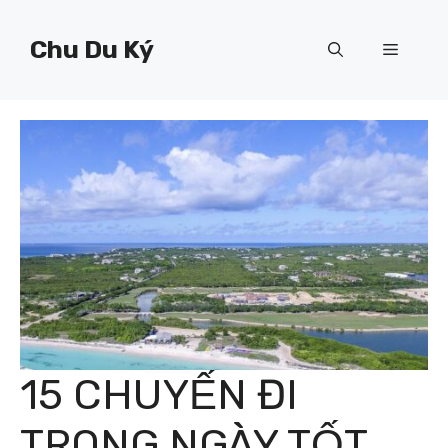
Chuyển
đến
Chu Du Ký
Menu
nội
dung
15 CHUYẾN ĐI
TRONG NGÀY TỐT