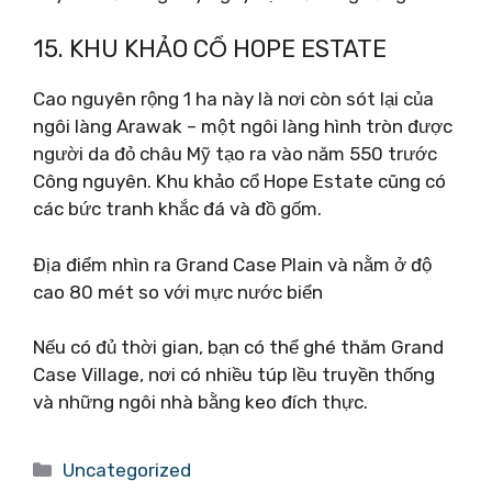
15. KHU KHẢO CỔ HOPE ESTATE
Cao nguyên rộng 1 ha này là nơi còn sót lại của
ngôi làng Arawak – một ngôi làng hình tròn được
người da đỏ châu Mỹ tạo ra vào năm 550 trước
Công nguyên. Khu khảo cổ Hope Estate cũng có
các bức tranh khắc đá và đồ gốm.
Địa điểm nhìn ra Grand Case Plain và nằm ở độ
cao 80 mét so với mực nước biển
Nếu có đủ thời gian, bạn có thể ghé thăm Grand
Case Village, nơi có nhiều túp lều truyền thống
và những ngôi nhà bằng keo đích thực.
Danh
Uncategorized