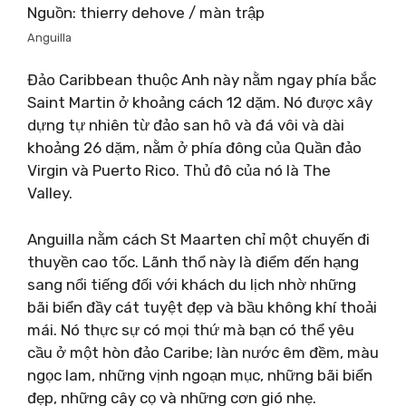
Nguồn: thierry dehove / màn trập
Anguilla
Đảo Caribbean thuộc Anh này nằm ngay phía bắc
Saint Martin ở khoảng cách 12 dặm. Nó được xây
dựng tự nhiên từ đảo san hô và đá vôi và dài
khoảng 26 dặm, nằm ở phía đông của Quần đảo
Virgin và Puerto Rico. Thủ đô của nó là The
Valley.
Anguilla nằm cách St Maarten chỉ một chuyến đi
thuyền cao tốc. Lãnh thổ này là điểm đến hạng
sang nổi tiếng đối với khách du lịch nhờ những
bãi biển đầy cát tuyệt đẹp và bầu không khí thoải
mái. Nó thực sự có mọi thứ mà bạn có thể yêu
cầu ở một hòn đảo Caribe; làn nước êm đềm, màu
ngọc lam, những vịnh ngoạn mục, những bãi biển
đẹp, những cây cọ và những cơn gió nhẹ.