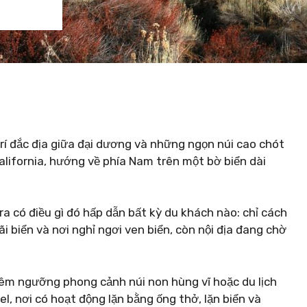
ị trí đắc địa giữa đại dương và những ngọn núi cao chót
alifornia, hướng về phía Nam trên một bờ biển dài
a có điều gì đó hấp dẫn bất kỳ du khách nào: chỉ cách
 biển và nơi nghỉ ngơi ven biển, còn nội địa đang chờ
êm ngưỡng phong cảnh núi non hùng vĩ hoặc du lịch
, nơi có hoạt động lặn bằng ống thở, lặn biển và