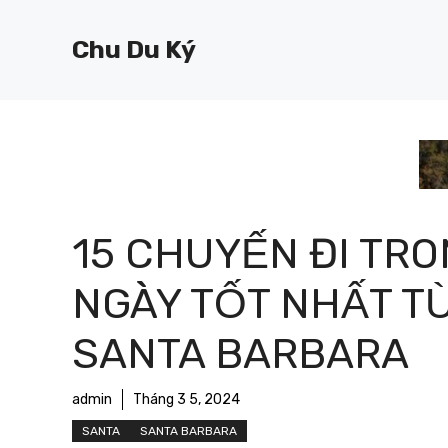
Chuyển
đến
Chu Du Ký
nội
dung
15 CHUYẾN ĐI TR
NGÀY TỐT NHẤT TỪ 
SANTA BARBARA
admin
Tháng 3 5, 2024
SANTA
SANTA BARBARA