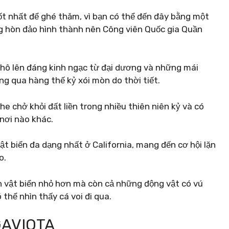
ốt nhất để ghé thăm, vì bạn có thể đến đây bằng một
g hòn đảo hình thành nên Công viên Quốc gia Quần
nhô lên đáng kinh ngạc từ đại dương và những mái
g qua hàng thế kỷ xói mòn do thời tiết.
e chở khỏi đất liền trong nhiều thiên niên kỷ và có
 nơi nào khác.
ật biển đa dạng nhất ở California, mang đến cơ hội lặn
o.
nh vật biển nhỏ hơn mà còn cả những động vật có vú
thể nhìn thấy cá voi đi qua.
GAVIOTA