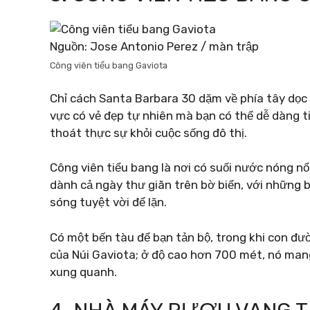
Nguồn: Jose Antonio Perez / màn trập
Công viên tiểu bang Gaviota
Chỉ cách Santa Barbara 30 dặm về phía tây dọc 
vực có vẻ đẹp tự nhiên mà bạn có thể dễ dàng t
thoát thực sự khỏi cuộc sống đô thị.
Công viên tiểu bang là nơi có suối nước nóng nổi 
dành cả ngày thư giãn trên bờ biển, với những b
sóng tuyệt vời để lặn.
Có một bến tàu để bạn tản bộ, trong khi con đư
của Núi Gaviota; ở độ cao hơn 700 mét, nó man
xung quanh.