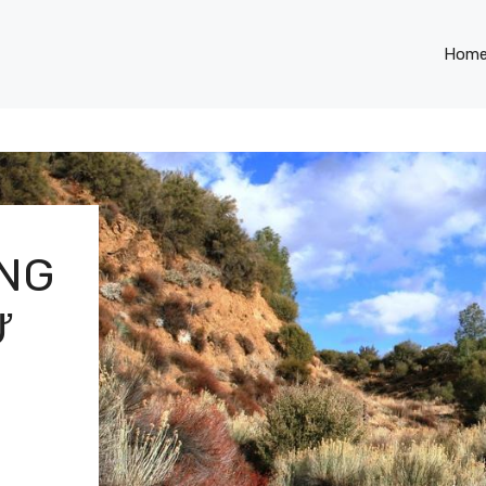
Hom
ONG
​​