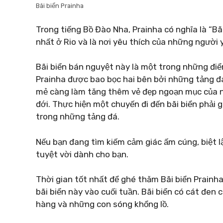
Bãi biển Prainha
Trong tiếng Bồ Đào Nha, Prainha có nghĩa là “Bã
nhất ở Rio và là nơi yêu thích của những người 
Bãi biển bán nguyệt này là một trong những điểm
Prainha được bao bọc hai bên bởi những tảng 
mẻ càng làm tăng thêm vẻ đẹp ngoạn mục của n
đới. Thực hiện một chuyến đi đến bãi biển phải
trong những tảng đá.
Nếu bạn đang tìm kiếm cảm giác ấm cúng, biệt lậ
tuyệt vời dành cho bạn.
Thời gian tốt nhất để ghé thăm Bãi biển Prainh
bãi biển này vào cuối tuần. Bãi biển có cát đen 
hàng và những con sóng khổng lồ.