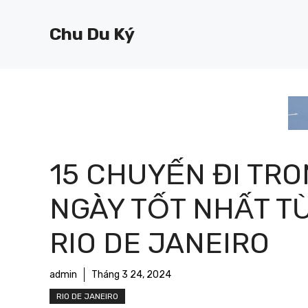
Chuyển
đến
Chu Du Ký
nội
dung
15 CHUYẾN ĐI TR
NGÀY TỐT NHẤT TỪ 
RIO DE JANEIRO
admin
Tháng 3 24, 2024
RIO DE JANEIRO