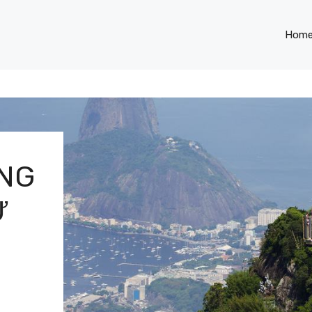
Hom
ONG
​​