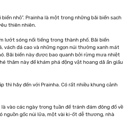
i biển nhỏ”. Prainha là một trong những bãi biển sạch
yêu thiên nhiên.
 lướt sóng nổi tiếng trong thành phố. Bãi biển
đá, vách đá cao và những ngọn núi thường xanh mát
ó. Bãi biển này được bao quanh bởi rừng mưa nhiệt
 ghé thăm này để khám phá động vật hoang dã ẩn giấu
p thì hãy đến với Prainha. Có rất nhiều khung cảnh
a là vào các ngày trong tuần để tránh đám đông đổ về
có nguồn gốc núi lửa, một vài ki-ốt dễ thương, nhà