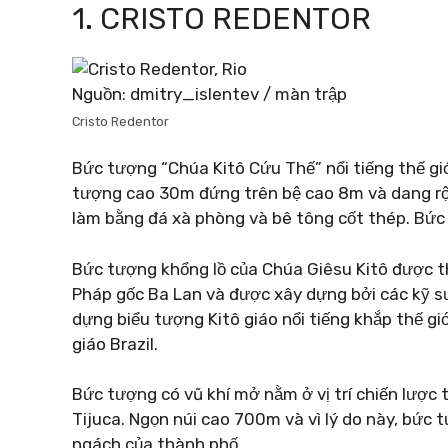
1. CRISTO REDENTOR
Nguồn: dmitry_islentev / màn trập
Cristo Redentor
Bức tượng “Chúa Kitô Cứu Thế” nổi tiếng thế g
tượng cao 30m đứng trên bệ cao 8m và dang rộ
làm bằng đá xà phòng và bê tông cốt thép. Bức
Bức tượng khổng lồ của Chúa Giêsu Kitô được t
Pháp gốc Ba Lan và được xây dựng bởi các kỹ sư
dựng biểu tượng Kitô giáo nổi tiếng khắp thế g
giáo Brazil.
Bức tượng có vũ khí mở nằm ở vị trí chiến lược
Tijuca. Ngọn núi cao 700m và vì lý do này, bức
ngách của thành phố.