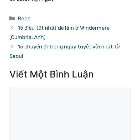
Danh
Reno
mục
15 điều tốt nhất để làm ở Windermere
(Cumbria, Anh)
15 chuyến đi trong ngày tuyệt vời nhất từ ​​
Seoul
Viết Một Bình Luận
Bình
luận