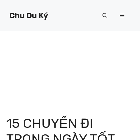
Chuyển
đến
Chu Du Ký
Menu
nội
dung
15 CHUYẾN ĐI
TRONG NGÀY TỐT