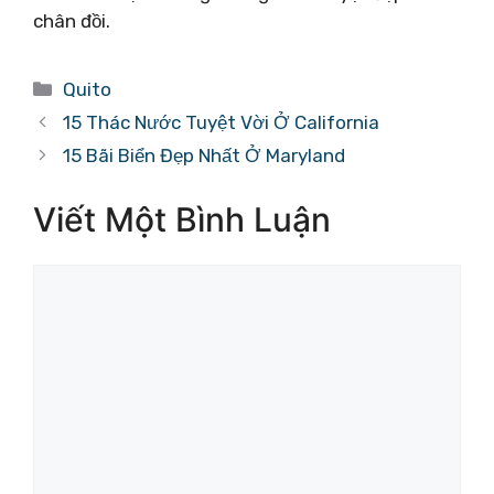
chân đồi.
Danh
Quito
mục
15 Thác Nước Tuyệt Vời Ở California
15 Bãi Biển Đẹp Nhất Ở Maryland
Viết Một Bình Luận
Bình
luận