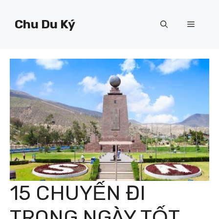
Chuyển
đến
Chu Du Ký
Menu
nội
dung
15 CHUYẾN ĐI
TRONG NGÀY TỐT