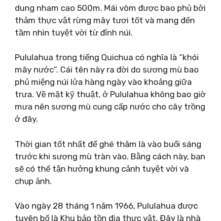
dung nham cao 500m. Mái vòm được bao phủ bởi
thảm thực vật rừng mây tươi tốt và mang đến
tầm nhìn tuyệt vời từ đỉnh núi.
Pululahua trong tiếng Quichua có nghĩa là “khói
mây nước”. Cái tên này ra đời do sương mù bao
phủ miệng núi lửa hàng ngày vào khoảng giữa
trưa. Về mặt kỹ thuật, ở Pululahua không bao giờ
mưa nên sương mù cung cấp nước cho cây trồng
ở đây.
Thời gian tốt nhất để ghé thăm là vào buổi sáng
trước khi sương mù tràn vào. Bằng cách này, bạn
sẽ có thể tận hưởng khung cảnh tuyệt vời và
chụp ảnh.
Vào ngày 28 tháng 1 năm 1966, Pululahua được
tuyên bố là Khu bảo tồn địa thực vật. Đây là nhà