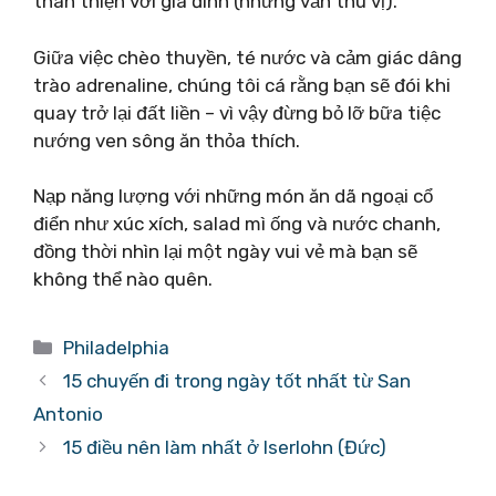
thân thiện với gia đình (nhưng vẫn thú vị).
Giữa việc chèo thuyền, té nước và cảm giác dâng
trào adrenaline, chúng tôi cá rằng bạn sẽ đói khi
quay trở lại đất liền – vì vậy đừng bỏ lỡ bữa tiệc
nướng ven sông ăn thỏa thích.
Nạp năng lượng với những món ăn dã ngoại cổ
điển như xúc xích, salad mì ống và nước chanh,
đồng thời nhìn lại một ngày vui vẻ mà bạn sẽ
không thể nào quên.
Danh
Philadelphia
mục
15 chuyến đi trong ngày tốt nhất từ ​​San
Antonio
15 điều nên làm nhất ở Iserlohn (Đức)