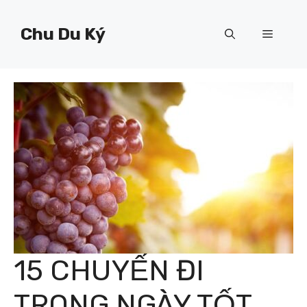
Chuyển
đến
Chu Du Ký
Menu
nội
dung
15 CHUYẾN ĐI
TRONG NGÀY TỐT