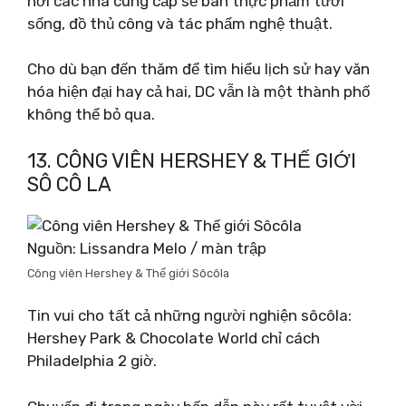
nơi các nhà cung cấp sẽ bán thực phẩm tươi
sống, đồ thủ công và tác phẩm nghệ thuật.
Cho dù bạn đến thăm để tìm hiểu lịch sử hay văn
hóa hiện đại hay cả hai, DC vẫn là một thành phố
không thể bỏ qua.
13. CÔNG VIÊN HERSHEY & THẾ GIỚI
SÔ CÔ LA
Nguồn: Lissandra Melo / màn trập
Công viên Hershey & Thế giới Sôcôla
Tin vui cho tất cả những người nghiện sôcôla:
Hershey Park & ​​Chocolate World chỉ cách
Philadelphia 2 giờ.