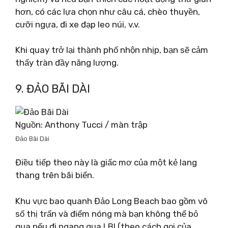
hơn, có các lựa chọn như câu cá, chèo thuyền,
cưỡi ngựa, đi xe đạp leo núi, v.v.
Khi quay trở lại thành phố nhộn nhịp, bạn sẽ cảm
thấy tràn đầy năng lượng.
9. ĐẢO BÃI DÀI
Nguồn: Anthony Tucci / màn trập
Đảo Bãi Dài
Điều tiếp theo này là giấc mơ của một kẻ lang
thang trên bãi biển.
Khu vực bao quanh Đảo Long Beach bao gồm vô
số thị trấn và điểm nóng mà bạn không thể bỏ
qua nếu đi ngang qua LBI (theo cách gọi của